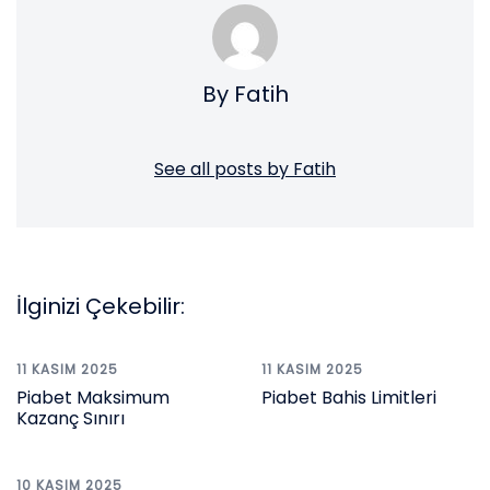
By Fatih
See all posts by Fatih
İlginizi Çekebilir:
11 KASIM 2025
11 KASIM 2025
Piabet Maksimum
Piabet Bahis Limitleri
Kazanç Sınırı
10 KASIM 2025