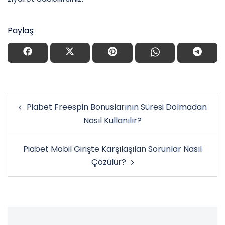
Paylaş:
Post
Piabet Freespin Bonuslarının Süresi Dolmadan
navigation
Nasıl Kullanılır?
Piabet Mobil Girişte Karşılaşılan Sorunlar Nasıl
Çözülür?