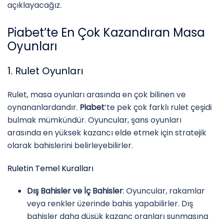
açıklayacağız.
Piabet’te En Çok Kazandıran Masa
Oyunları
1. Rulet Oyunları
Rulet, masa oyunları arasında en çok bilinen ve
oynananlardandır.
Piabet
’te pek çok farklı rulet çeşidi
bulmak mümkündür. Oyuncular, şans oyunları
arasında en yüksek kazancı elde etmek için stratejik
olarak bahislerini belirleyebilirler.
Ruletin Temel Kuralları
Dış Bahisler ve İç Bahisler
: Oyuncular, rakamlar
veya renkler üzerinde bahis yapabilirler. Dış
bahisler daha düşük kazanç oranları sunmasına