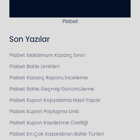
Piabet
Son Yazılar
Piabet Maksimum Kazanç Sınırı
Piabet Bahis Limitleri
Piabet Kazanç Raporu İnceleme
Piabet Bahis Geçmişi Görüntüleme
Piabet Kupon Kopyalama Nasıl Yapılır
Piabet Kupon Paylaşma Linki
Piabet Kupon Kaydetme Özelliği
Piabet En Çok Kazandıran Bahis Türleri