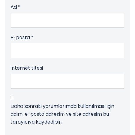
Ad
*
E-posta
*
İnternet sitesi
Daha sonraki yorumlarımda kullanılması için
adım, e-posta adresim ve site adresim bu
tarayıcıya kaydedilsin.