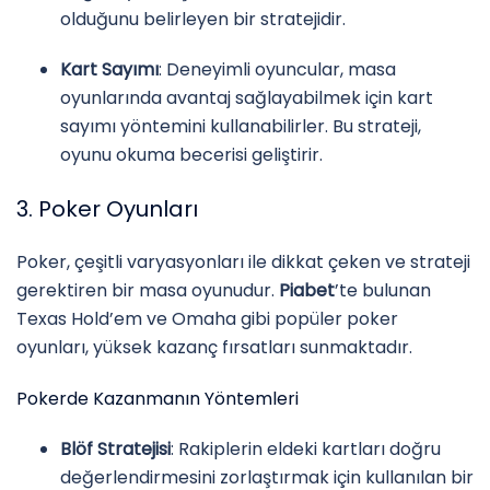
olduğunu belirleyen bir stratejidir.
Kart Sayımı
: Deneyimli oyuncular, masa
oyunlarında avantaj sağlayabilmek için kart
sayımı yöntemini kullanabilirler. Bu strateji,
oyunu okuma becerisi geliştirir.
3. Poker Oyunları
Poker, çeşitli varyasyonları ile dikkat çeken ve strateji
gerektiren bir masa oyunudur.
Piabet
’te bulunan
Texas Hold’em ve Omaha gibi popüler poker
oyunları, yüksek kazanç fırsatları sunmaktadır.
Pokerde Kazanmanın Yöntemleri
Blöf Stratejisi
: Rakiplerin eldeki kartları doğru
değerlendirmesini zorlaştırmak için kullanılan bir