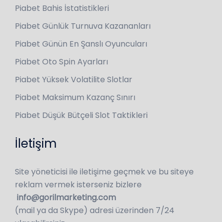
Piabet Bahis İstatistikleri
Piabet Günlük Turnuva Kazananları
Piabet Günün En Şanslı Oyuncuları
Piabet Oto Spin Ayarları
Piabet Yüksek Volatilite Slotlar
Piabet Maksimum Kazanç Sınırı
Piabet Düşük Bütçeli Slot Taktikleri
İletişim
Site yöneticisi ile iletişime geçmek ve bu siteye
reklam vermek isterseniz bizlere
info@gorilmarketing.com
(mail ya da Skype) adresi üzerinden 7/24