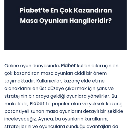
Online oyun dünyasında,
Piabet
kullanıcıları için en
çok kazandıran masa oyunları ciddi bir önem
taşımaktadır. Kullanıcılar, kazanç elde etme
olanaklarını en üst düzeye çıkarmak için şans ve
stratejinin bir araya geldiği oyunlara yönelirler. Bu
makalede,
Piabet
’te popüler olan ve yüksek kazanç
potansiyeli sunan masa oyunlarını detaylı bir şekilde
inceleyeceğiz. Ayrıca, bu oyunların kurallarını,
stratejilerini ve oyunculara sunduğu avantajları da