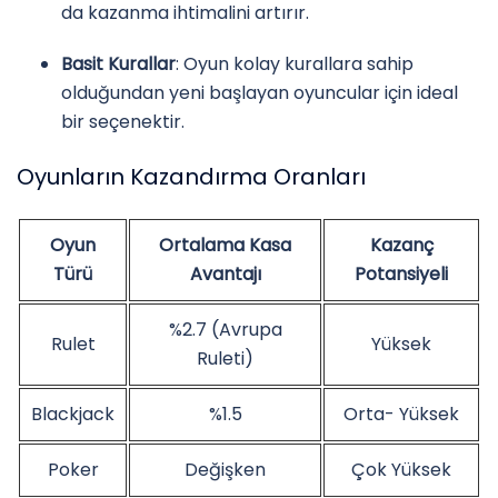
da kazanma ihtimalini artırır.
Basit Kurallar
: Oyun kolay kurallara sahip
olduğundan yeni başlayan oyuncular için ideal
bir seçenektir.
Oyunların Kazandırma Oranları
Oyun
Ortalama Kasa
Kazanç
Türü
Avantajı
Potansiyeli
%2.7 (Avrupa
Rulet
Yüksek
Ruleti)
Blackjack
%1.5
Orta- Yüksek
Poker
Değişken
Çok Yüksek