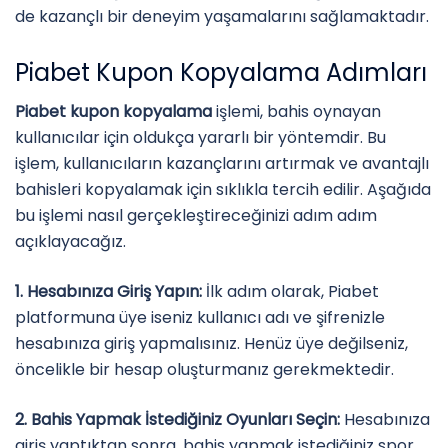
de kazançlı bir deneyim yaşamalarını sağlamaktadır.
Piabet Kupon Kopyalama Adımları
Piabet kupon kopyalama
işlemi, bahis oynayan
kullanıcılar için oldukça yararlı bir yöntemdir. Bu
işlem, kullanıcıların kazançlarını artırmak ve avantajlı
bahisleri kopyalamak için sıklıkla tercih edilir. Aşağıda
bu işlemi nasıl gerçekleştireceğinizi adım adım
açıklayacağız.
1. Hesabınıza Giriş Yapın:
İlk adım olarak, Piabet
platformuna üye iseniz kullanıcı adı ve şifrenizle
hesabınıza giriş yapmalısınız. Henüz üye değilseniz,
öncelikle bir hesap oluşturmanız gerekmektedir.
2. Bahis Yapmak İstediğiniz Oyunları Seçin:
Hesabınıza
giriş yaptıktan sonra, bahis yapmak istediğiniz spor