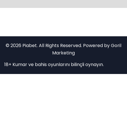
© 2026 Piabet. All Rights Reserved. Powered by Goril
Marketing
18+ Kumar ve bahis oyunlarını bilinçli oynayın.