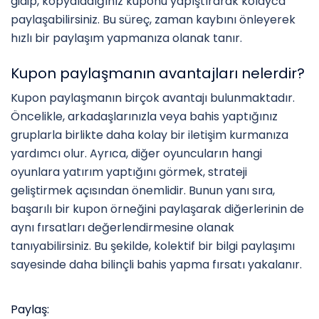
gidip, kopyaladığınız kuponu yapıştırarak kolayca
paylaşabilirsiniz. Bu süreç, zaman kaybını önleyerek
hızlı bir paylaşım yapmanıza olanak tanır.
Kupon paylaşmanın avantajları nelerdir?
Kupon paylaşmanın birçok avantajı bulunmaktadır.
Öncelikle, arkadaşlarınızla veya bahis yaptığınız
gruplarla birlikte daha kolay bir iletişim kurmanıza
yardımcı olur. Ayrıca, diğer oyuncuların hangi
oyunlara yatırım yaptığını görmek, strateji
geliştirmek açısından önemlidir. Bunun yanı sıra,
başarılı bir kupon örneğini paylaşarak diğerlerinin de
aynı fırsatları değerlendirmesine olanak
tanıyabilirsiniz. Bu şekilde, kolektif bir bilgi paylaşımı
sayesinde daha bilinçli bahis yapma fırsatı yakalanır.
Paylaş: