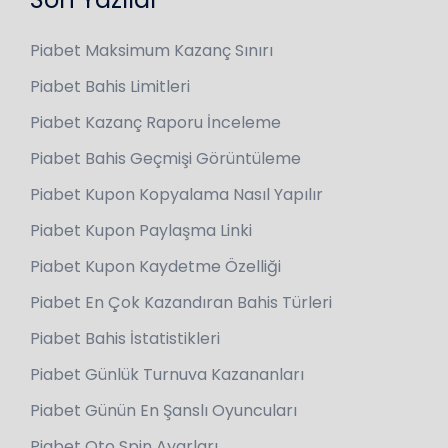
Piabet Maksimum Kazanç Sınırı
Piabet Bahis Limitleri
Piabet Kazanç Raporu İnceleme
Piabet Bahis Geçmişi Görüntüleme
Piabet Kupon Kopyalama Nasıl Yapılır
Piabet Kupon Paylaşma Linki
Piabet Kupon Kaydetme Özelliği
Piabet En Çok Kazandıran Bahis Türleri
Piabet Bahis İstatistikleri
Piabet Günlük Turnuva Kazananları
Piabet Günün En Şanslı Oyuncuları
Piabet Oto Spin Ayarları