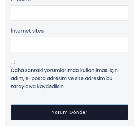
İnternet sitesi
Daha sonraki yorumlarımda kullanılması için
adım, e-posta adresim ve site adresim bu
tarayıcıya kaydedilsin.