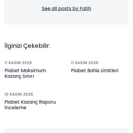
See all posts by Fatih
İlginizi Çekebilir:
11 KASIM 2025
11 KASIM 2025
Piabet Maksimum
Piabet Bahis Limitleri
Kazanç Sınırı
10 KASIM 2025
Piabet Kazanç Raporu
İnceleme