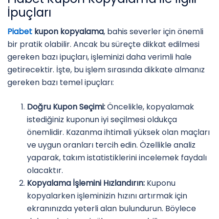
İpuçları
Piabet
kupon kopyalama
, bahis severler için önemli
bir pratik olabilir. Ancak bu süreçte dikkat edilmesi
gereken bazı ipuçları, işleminizi daha verimli hale
getirecektir. İşte, bu işlem sırasında dikkate almanız
gereken bazı temel ipuçları:
Doğru Kupon Seçimi:
Öncelikle, kopyalamak
istediğiniz kuponun iyi seçilmesi oldukça
önemlidir. Kazanma ihtimali yüksek olan maçları
ve uygun oranları tercih edin. Özellikle analiz
yaparak, takım istatistiklerini incelemek faydalı
olacaktır.
Kopyalama İşlemini Hızlandırın:
Kuponu
kopyalarken işleminizin hızını artırmak için
ekranınızda yeterli alan bulundurun. Böylece