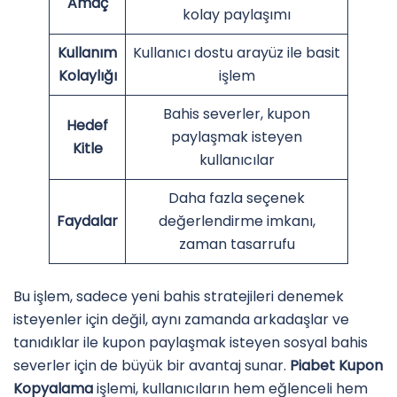
Amaç
kolay paylaşımı
Kullanım
Kullanıcı dostu arayüz ile basit
Kolaylığı
işlem
Bahis severler, kupon
Hedef
paylaşmak isteyen
Kitle
kullanıcılar
Daha fazla seçenek
Faydalar
değerlendirme imkanı,
zaman tasarrufu
Bu işlem, sadece yeni bahis stratejileri denemek
isteyenler için değil, aynı zamanda arkadaşlar ve
tanıdıklar ile kupon paylaşmak isteyen sosyal bahis
severler için de büyük bir avantaj sunar.
Piabet Kupon
Kopyalama
işlemi, kullanıcıların hem eğlenceli hem