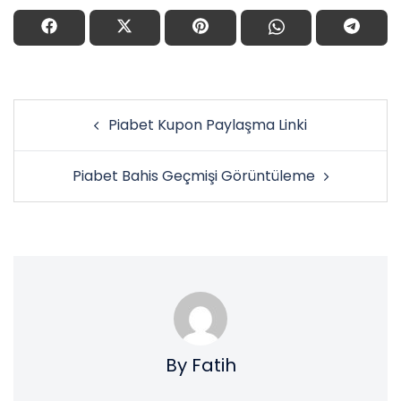
Post
Piabet Kupon Paylaşma Linki
navigation
Piabet Bahis Geçmişi Görüntüleme
By Fatih