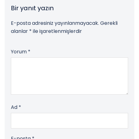
Bir yanıt yazın
E-posta adresiniz yayınlanmayacak.
Gerekli
alanlar
*
ile işaretlenmişlerdir
Yorum
*
Ad
*
E-posta
*