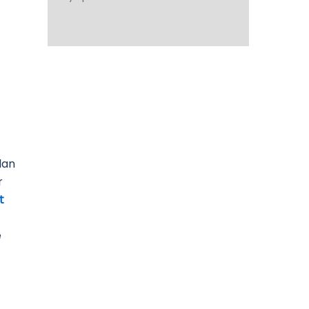
lan
r
t
e