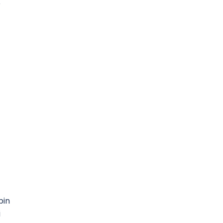
r
pin
i