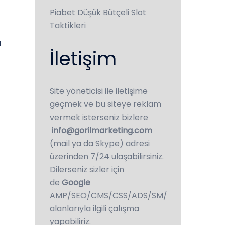
Piabet Düşük Bütçeli Slot
Taktikleri
u
İletişim
Site yöneticisi ile iletişime
geçmek ve bu siteye reklam
vermek isterseniz bizlere
info@gorilmarketing.com
(mail ya da Skype) adresi
üzerinden 7/24 ulaşabilirsiniz.
Dilerseniz sizler için
de
Google
AMP/SEO/CMS/CSS/ADS/SM/
alanlarıyla ilgili çalışma
yapabiliriz.