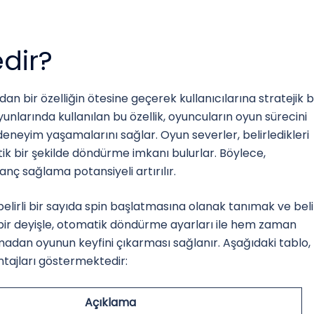
dir?
an bir özelliğin ötesine geçerek kullanıcılarına stratejik b
yunlarında kullanılan bu özellik, oyuncuların oyun sürecini
deneyim yaşamalarını sağlar. Oyun severler, belirledikleri
tik bir şekilde döndürme imkanı bulurlar. Böylece,
anç sağlama potansiyeli artırılır.
belirli bir sayıda spin başlatmasına olanak tanımak ve belir
bir deyişle, otomatik döndürme ayarları ile hem zaman
madan oyunun keyfini çıkarması sağlanır. Aşağıdaki tablo,
ntajları göstermektedir:
Açıklama