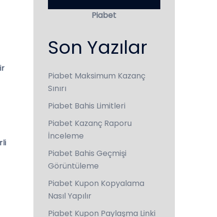
Piabet
Son Yazılar
ir
Piabet Maksimum Kazanç
Sınırı
Piabet Bahis Limitleri
Piabet Kazanç Raporu
İnceleme
li
Piabet Bahis Geçmişi
Görüntüleme
Piabet Kupon Kopyalama
Nasıl Yapılır
Piabet Kupon Paylaşma Linki