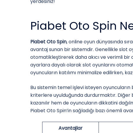
yerdesiniz!
Piabet Oto Spin Ne
Piabet Oto Spin
, online oyun dünyasında sırad
avantaj sunan bir sistemdir. Genellikle slot o
otomatikleştirerek daha akıcı ve verimli bir 
ayarlara dayalı olarak slot oyunlarını otoma
oyuncuların katılımı minimalize edilirken, kaz
Bu sistemin temel işlevi isteyen oyuncuların 
kriterlere uyulduğunda durdurmaktır. Diğer 
kazanılır hem de oyuncuların dikkatini dağıl
Piabet Oto Spin’in sağladığı bazı önemli ava
Avantajlar