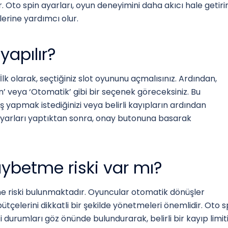
 Oto spin ayarları, oyun deneyimini daha akıcı hale getiri
lerine yardımcı olur.
yapılır?
lk olarak, seçtiğiniz slot oyununu açmalısınız. Ardından,
n’ veya ‘Otomatik’ gibi bir seçenek göreceksiniz. Bu
yapmak istediğinizi veya belirli kayıpların ardından
Ayarları yaptıktan sonra, onay butonuna basarak
aybetme riski var mı?
e riski bulunmaktadır. Oyuncular otomatik dönüşler
ütçelerini dikkatli bir şekilde yönetmeleri önemlidir. Oto s
i durumları göz önünde bulundurarak, belirli bir kayıp limit