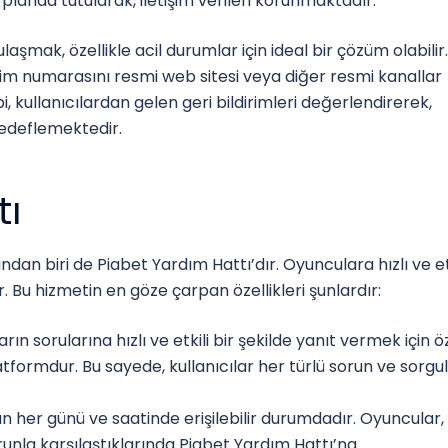
 ön planda tutularak, iletişim verileri korunmaktadır.
şmak, özellikle acil durumlar için ideal bir çözüm olabilir.
işim numarasını resmi web sitesi veya diğer resmi kanallar
i, kullanıcılardan gelen geri bildirimleri değerlendirerek,
 hedeflemektedir.
tı
dan biri de Piabet Yardım Hattı’dır. Oyunculara hızlı ve et
. Bu hizmetin en göze çarpan özellikleri şunlardır:
ın sorularına hızlı ve etkili bir şekilde yanıt vermek için ö
atformdur. Bu sayede, kullanıcılar her türlü sorun ve sorgul
n her günü ve saatinde erişilebilir durumdadır. Oyuncular,
runla karşılaştıklarında Piabet Yardım Hattı’na