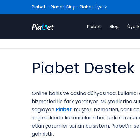
Skip
Piabet - Piabet Giriş - Piabet Üyelik
to
content
Piabet
Blog
Üyelik
Piabet Destek
Online bahis ve casino dünyasında, kullanıc
hizmetleri ile fark yaratıyor. Müşterilerine s
sağlayan
Piabet
, müşteri hizmetleri, canlı 
seçeneklerle kullanıcıların her türlü sorunun
etkin çözümler sunan bu sistem, Piabet’in s
gelmiştir.