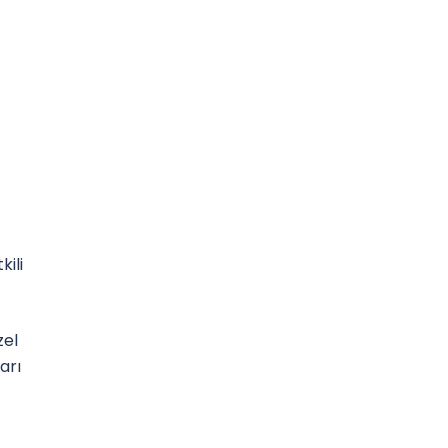
kili
zel
arı