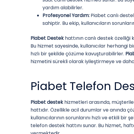
yardım alabilirler.
Profesyonel Yardım:
Piabet canlı destek
sahiptir. Bu ekip, kullanıcıların sorunlar
Piabet Destek
hattının canlı destek özelliği k
Bu hizmet sayesinde, kullanıcılar herhangi bi
hızlı bir şekilde çözüme kavuşturabilirler.
Pia
hizmetini sürekli olarak iyileştirmeye ve daha 
Piabet Telefon De
Piabet destek
hizmetleri arasında, müşterile
hattıdır. Özellikle acil durumlar ve anında çö
kullanıcılarının sorunlarını hızlı ve etkili bi
telefon destek hattını sunar. Bu hizmet, hafta
vermektedir.