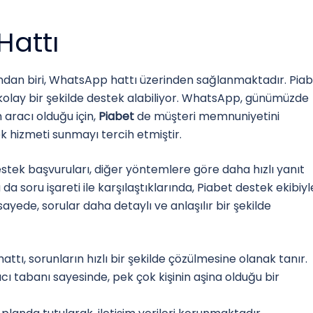
Hattı
ından biri, WhatsApp hattı üzerinden sağlanmaktadır. Pia
 kolay bir şekilde destek alabiliyor. WhatsApp, günümüzde
 aracı olduğu için,
Piabet
de müşteri memnuniyetini
 hizmeti sunmayı tercih etmiştir.
stek başvuruları, diğer yöntemlere göre daha hızlı yanıt
 da soru işareti ile karşılaştıklarında, Piabet destek ekibiyl
sayede, sorular daha detaylı ve anlaşılır bir şekilde
ttı, sorunların hızlı bir şekilde çözülmesine olanak tanır.
cı tabanı sayesinde, pek çok kişinin aşina olduğu bir