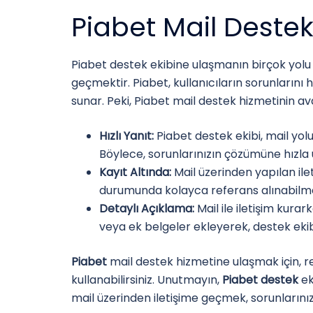
Piabet Mail Deste
Piabet destek ekibine ulaşmanın birçok yolu v
geçmektir. Piabet, kullanıcıların sorunlarını h
sunar. Peki, Piabet mail destek hizmetinin av
Hızlı Yanıt:
Piabet destek ekibi, mail yoluy
Böylece, sorunlarınızın çözümüne hızla ul
Kayıt Altında:
Mail üzerinden yapılan ileti
durumunda kolayca referans alınabilmes
Detaylı Açıklama:
Mail ile iletişim kurar
veya ek belgeler ekleyerek, destek ekibi
Piabet
mail destek hizmetine ulaşmak için, r
kullanabilirsiniz. Unutmayın,
Piabet destek
ek
mail üzerinden iletişime geçmek, sorunlarını