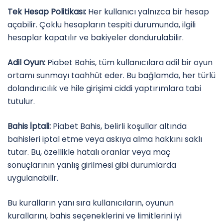
Tek Hesap Politikası:
Her kullanıcı yalnızca bir hesap
açabilir. Çoklu hesapların tespiti durumunda, ilgili
hesaplar kapatılır ve bakiyeler dondurulabilir.
Adil Oyun:
Piabet Bahis, tüm kullanıcılara adil bir oyun
ortamı sunmayı taahhüt eder. Bu bağlamda, her türlü
dolandırıcılık ve hile girişimi ciddi yaptırımlara tabi
tutulur.
Bahis İptali:
Piabet Bahis, belirli koşullar altında
bahisleri iptal etme veya askıya alma hakkını saklı
tutar. Bu, özellikle hatalı oranlar veya maç
sonuçlarının yanlış girilmesi gibi durumlarda
uygulanabilir.
Bu kuralların yanı sıra kullanıcıların, oyunun
kurallarını, bahis seçeneklerini ve limitlerini iyi