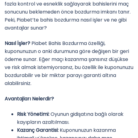
fazla kontrol ve esneklik sağlayarak bahislerini maç
sonucunu beklemeden önce bozdurma imkanı tanır.
Peki, Piabet’te bahis bozdurma nasıl işler ve ne gibi
avantajlar sunar?
Nasıl İşler?
Piabet Bahis Bozdurma özelliği,
kuponunuzun o anki durumuna göre değişen bir geri
ödeme sunar. Eğer maçı kazanma şansınız düşükse
ve risk almak istemiyorsanız, bu özellik ile kuponunuzu
bozdurabilir ve bir miktar parayı garanti altına
alabilirsiniz.
Avantajları Nelerdir?
Risk Yönetimi:
Oyunun gidişatına bağlı olarak
kayıpların azaltılması.
Kazanç Garantisi:
Kuponunuzun kazanma