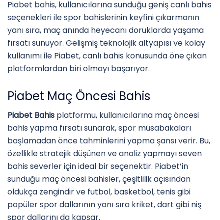
Piabet bahis, kullanıcılarına sunduğu geniş canlı bahis
seçenekleri ile spor bahislerinin keyfini çıkarmanın
yanı sıra, maç anında heyecanı doruklarda yaşama
fırsatı sunuyor. Gelişmiş teknolojik altyapısı ve kolay
kullanımı ile Piabet, canlı bahis konusunda öne çıkan
platformlardan biri olmayı başarıyor.
Piabet Maç Öncesi Bahis
Piabet Bahis
platformu, kullanıcılarına maç öncesi
bahis yapma fırsatı sunarak, spor müsabakaları
başlamadan önce tahminlerini yapma şansı verir. Bu,
özellikle stratejik düşünen ve analiz yapmayı seven
bahis severler için ideal bir seçenektir. Piabet’in
sunduğu maç öncesi bahisler, çeşitlilik açısından
oldukça zengindir ve futbol, basketbol, tenis gibi
popüler spor dallarının yanı sıra kriket, dart gibi niş
spor dallarını da kapsar.