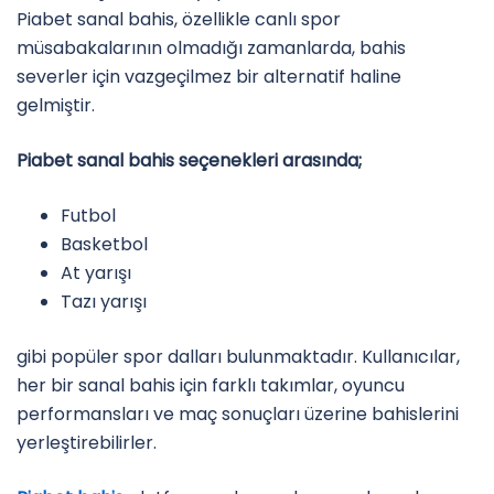
Piabet sanal bahis, özellikle canlı spor
müsabakalarının olmadığı zamanlarda, bahis
severler için vazgeçilmez bir alternatif haline
gelmiştir.
Piabet sanal bahis seçenekleri arasında;
Futbol
Basketbol
At yarışı
Tazı yarışı
gibi popüler spor dalları bulunmaktadır. Kullanıcılar,
her bir sanal bahis için farklı takımlar, oyuncu
performansları ve maç sonuçları üzerine bahislerini
yerleştirebilirler.