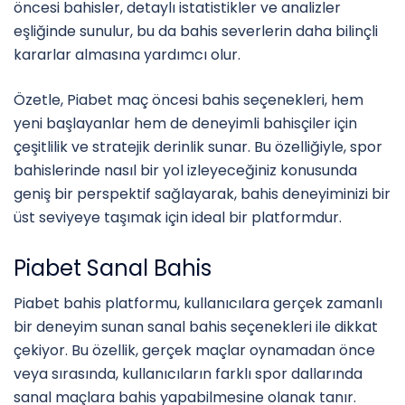
öncesi bahisler, detaylı istatistikler ve analizler
eşliğinde sunulur, bu da bahis severlerin daha bilinçli
kararlar almasına yardımcı olur.
Özetle, Piabet maç öncesi bahis seçenekleri, hem
yeni başlayanlar hem de deneyimli bahisçiler için
çeşitlilik ve stratejik derinlik sunar. Bu özelliğiyle, spor
bahislerinde nasıl bir yol izleyeceğiniz konusunda
geniş bir perspektif sağlayarak, bahis deneyiminizi bir
üst seviyeye taşımak için ideal bir platformdur.
Piabet Sanal Bahis
Piabet bahis platformu, kullanıcılara gerçek zamanlı
bir deneyim sunan sanal bahis seçenekleri ile dikkat
çekiyor. Bu özellik, gerçek maçlar oynamadan önce
veya sırasında, kullanıcıların farklı spor dallarında
sanal maçlara bahis yapabilmesine olanak tanır.