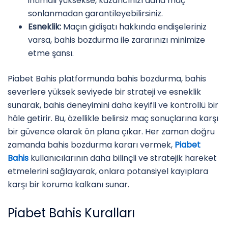
ihtimali yüksekse, kazancınızı daha maç
sonlanmadan garantileyebilirsiniz.
Esneklik:
Maçın gidişatı hakkında endişeleriniz
varsa, bahis bozdurma ile zararınızı minimize
etme şansı.
Piabet Bahis platformunda bahis bozdurma, bahis
severlere yüksek seviyede bir strateji ve esneklik
sunarak, bahis deneyimini daha keyifli ve kontrollü bir
hâle getirir. Bu, özellikle belirsiz maç sonuçlarına karşı
bir güvence olarak ön plana çıkar. Her zaman doğru
zamanda bahis bozdurma kararı vermek,
Piabet
Bahis
kullanıcılarının daha bilinçli ve stratejik hareket
etmelerini sağlayarak, onlara potansiyel kayıplara
karşı bir koruma kalkanı sunar.
Piabet Bahis Kuralları