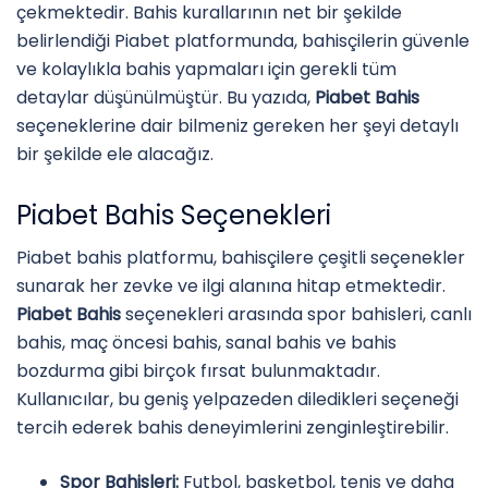
çekmektedir. Bahis kurallarının net bir şekilde
belirlendiği Piabet platformunda, bahisçilerin güvenle
ve kolaylıkla bahis yapmaları için gerekli tüm
detaylar düşünülmüştür. Bu yazıda,
Piabet Bahis
seçeneklerine dair bilmeniz gereken her şeyi detaylı
bir şekilde ele alacağız.
Piabet Bahis Seçenekleri
Piabet bahis platformu, bahisçilere çeşitli seçenekler
sunarak her zevke ve ilgi alanına hitap etmektedir.
Piabet Bahis
seçenekleri arasında spor bahisleri, canlı
bahis, maç öncesi bahis, sanal bahis ve bahis
bozdurma gibi birçok fırsat bulunmaktadır.
Kullanıcılar, bu geniş yelpazeden diledikleri seçeneği
tercih ederek bahis deneyimlerini zenginleştirebilir.
Spor Bahisleri:
Futbol, basketbol, tenis ve daha