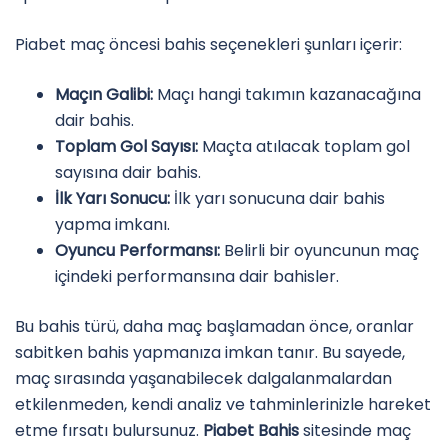
Piabet maç öncesi bahis seçenekleri şunları içerir:
Maçın Galibi:
Maçı hangi takımın kazanacağına
dair bahis.
Toplam Gol Sayısı:
Maçta atılacak toplam gol
sayısına dair bahis.
İlk Yarı Sonucu:
İlk yarı sonucuna dair bahis
yapma imkanı.
Oyuncu Performansı:
Belirli bir oyuncunun maç
içindeki performansına dair bahisler.
Bu bahis türü, daha maç başlamadan önce, oranlar
sabitken bahis yapmanıza imkan tanır. Bu sayede,
maç sırasında yaşanabilecek dalgalanmalardan
etkilenmeden, kendi analiz ve tahminlerinizle hareket
etme fırsatı bulursunuz.
Piabet Bahis
sitesinde maç