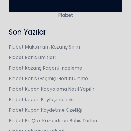
Piabet
Son Yazılar
Piabet Maksimum Kazanç Sınırı
Piabet Bahis Limitleri
Piabet Kazanç Raporu İnceleme
Piabet Bahis Geçmişi Görüntüleme
Piabet Kupon Kopyalama Nasıl Yapılır
Piabet Kupon Paylaşma Linki
Piabet Kupon Kaydetme Özelliği
Piabet En Çok Kazandıran Bahis Türleri