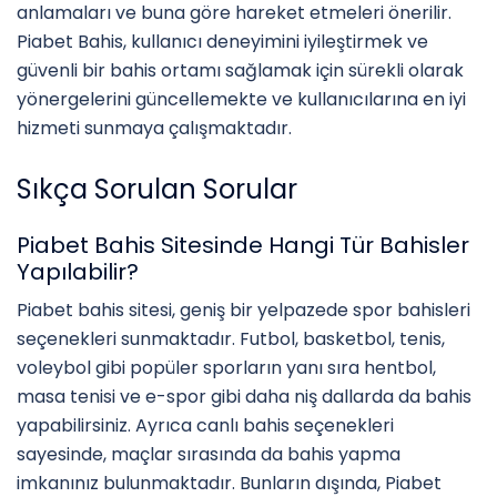
anlamaları ve buna göre hareket etmeleri önerilir.
Piabet Bahis, kullanıcı deneyimini iyileştirmek ve
güvenli bir bahis ortamı sağlamak için sürekli olarak
yönergelerini güncellemekte ve kullanıcılarına en iyi
hizmeti sunmaya çalışmaktadır.
Sıkça Sorulan Sorular
Piabet Bahis Sitesinde Hangi Tür Bahisler
Yapılabilir?
Piabet bahis sitesi, geniş bir yelpazede spor bahisleri
seçenekleri sunmaktadır. Futbol, basketbol, tenis,
voleybol gibi popüler sporların yanı sıra hentbol,
masa tenisi ve e-spor gibi daha niş dallarda da bahis
yapabilirsiniz. Ayrıca canlı bahis seçenekleri
sayesinde, maçlar sırasında da bahis yapma
imkanınız bulunmaktadır. Bunların dışında, Piabet