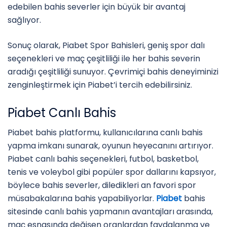
edebilen bahis severler için büyük bir avantaj
sağlıyor.
Sonuç olarak, Piabet Spor Bahisleri, geniş spor dalı
seçenekleri ve maç çeşitliliği ile her bahis severin
aradığı çeşitliliği sunuyor. Çevrimiçi bahis deneyiminizi
zenginleştirmek için Piabet’i tercih edebilirsiniz.
Piabet Canlı Bahis
Piabet bahis platformu, kullanıcılarına canlı bahis
yapma imkanı sunarak, oyunun heyecanını artırıyor.
Piabet canlı bahis seçenekleri, futbol, basketbol,
tenis ve voleybol gibi popüler spor dallarını kapsıyor,
böylece bahis severler, diledikleri an favori spor
müsabakalarına bahis yapabiliyorlar.
Piabet
bahis
sitesinde canlı bahis yapmanın avantajları arasında,
maç esnasında değişen oranlardan faydalanma ve