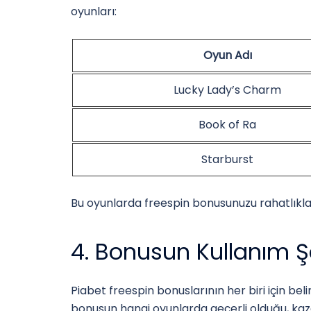
oyunları:
Oyun Adı
Lucky Lady’s Charm
Book of Ra
Starburst
Bu oyunlarda freespin bonusunuzu rahatlıkla ku
4. Bonusun Kullanım Şa
Piabet freespin bonuslarının her biri için bel
bonusun hangi oyunlarda geçerli olduğu, kaza