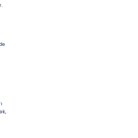
r.
lde
ı
ek,