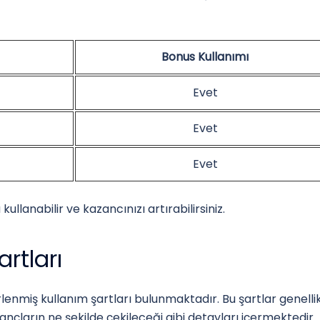
Bonus Kullanımı
Evet
Evet
Evet
llanabilir ve kazancınızı artırabilirsiniz.
rtları
irlenmiş kullanım şartları bulunmaktadır. Bu şartlar genelli
nçların ne şekilde çekileceği gibi detayları içermektedir.