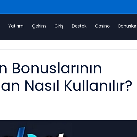
Yatırım
Çekim
Giriş
Destek
Casino
Bonuslar
n Bonuslarının
n Nasıl Kullanılır?