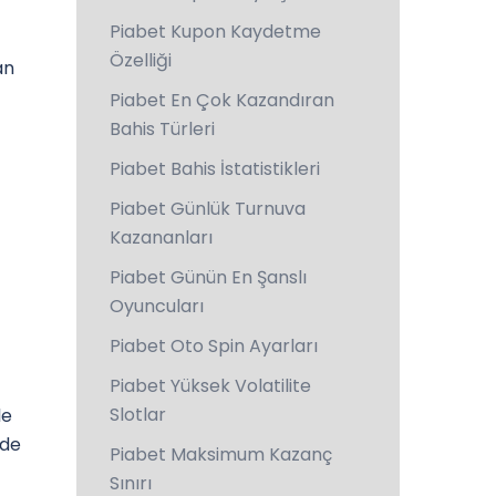
Piabet Kupon Kaydetme
Özelliği
an
Piabet En Çok Kazandıran
Bahis Türleri
Piabet Bahis İstatistikleri
Piabet Günlük Turnuva
Kazananları
Piabet Günün En Şanslı
Oyuncuları
Piabet Oto Spin Ayarları
Piabet Yüksek Volatilite
Slotlar
le
lde
Piabet Maksimum Kazanç
Sınırı