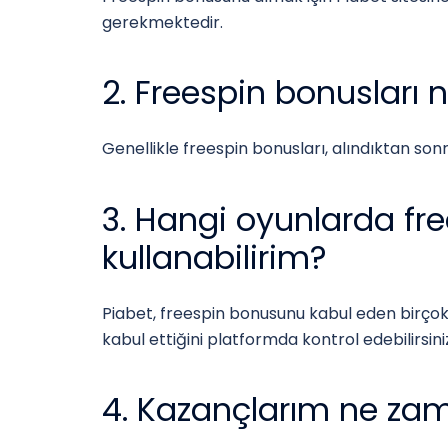
gerekmektedir.
2. Freespin bonusları 
Genellikle freespin bonusları, alındıktan sonr
3. Hangi oyunlarda f
kullanabilirim?
Piabet, freespin bonusunu kabul eden birço
kabul ettiğini platformda kontrol edebilirsini
4. Kazançlarım ne zama