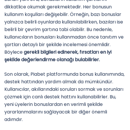
dikkatlice okumak gerekmektedir. Her bonusun
kullanım koşulları değişebilir. Örneğin, bazı bonuslar
yalnızca belirli oyunlarda kullanılabilirken, bazıları ise
belirli bir çevrim şartına tabi olabilir. Bu nedenle,
kullanıcıların bonusları kullanmadan önce tanıtım ve
şartları detaylı bir şekilde incelemesi önemlidir.
Böylece
gerekli bilgileri edinerek, fırsatları en iyi
şekilde değerlendirme olanağı bulabilirler.
Son olarak, Piabet platformunda bonus kullanımında,
destek hattından yardım almak da mümkündür.
Kullanıcılar, akıllarındaki soruları sormak ve sorunları
çözmek için canlı destek hattını kullanabilirler. Bu,
yeni üyelerin bonuslardan en verimli şekilde
yararlanmalarını sağlayacak bir diğer önemli
adımdır.