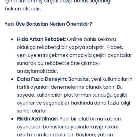
için tasarlanmış birçok cazip bonus seçeneği
bulunmaktadır.
Yeni Üye Bonusları Neden Önemlidir?
Hızla Artan Rekabet:
Online bahis sektörü
oldukça rekabetçi bir yapıya sahiptir. Piabet,
yeni üyelerini çekmek amacıyla çeşitli avantajlar
sunarak bu rekabette öne çıkmayı
amaçlamaktadır.
Daha Fazla Deneyim:
Bonuslar, yeni kullanıcıların
farklı oyunları denemelerine olanak tanır. Bu
sayede, kullanıcılar platformun sunduğu çeşitli
oyunlar ve seçenekler hakkında daha fazla bilgi
sahibi olurlar.
Riskin Azaltılması:
Yeni bir platforma katılan
oyuncular, bonuslar sayesinde kayıp riskini
azaltma imkanı bulurlar. Böylece, yatırım