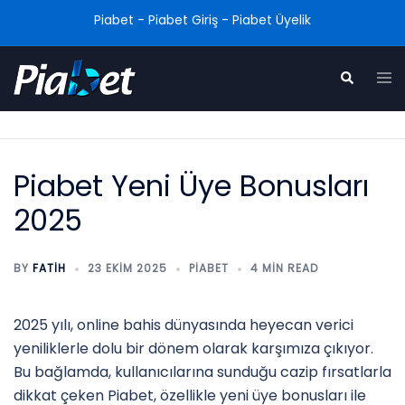
Skip
Piabet - Piabet Giriş - Piabet Üyelik
to
content
Tog
Search
me
Piabet Yeni Üye Bonusları
2025
BY
FATIH
23 EKIM 2025
PIABET
4 MIN READ
2025 yılı, online bahis dünyasında heyecan verici
yeniliklerle dolu bir dönem olarak karşımıza çıkıyor.
Bu bağlamda, kullanıcılarına sunduğu cazip fırsatlarla
dikkat çeken Piabet, özellikle yeni üye bonusları ile