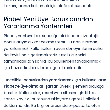
kazançlarınızı katlamak için bir fırsat sunacak.
Piabet Yeni Üye Bonuslarından
Yararlanma Yöntemleri
Piabet, yeni üyelere sunduğu birbirinden avantajlı
bonuslarıyla dikkat çekmektedir. Bu bonuslardan
yararlanmak, kullanıcıların oyun deneyimlerini daha
da keyifli hale getirmektedir. Üyelik sürecini
tamamladıktan sonra, bu ödüllerden faydalanmak
için bazı adımları izlemek gerekmektedir.
Öncelikle,
bonuslardan yararlanmak için kullanıcıların
Piabet’e üye olmaları şarttır
. Üyelik işlemleri oldukça
basittir. Kullanıcılar, resmi web sitesine girdikten
sonra, kayıt ol butonuna tıklayarak gerekli bilgileri
doldurmalıdır. Bu bilgiler arasında e-posta, telefon