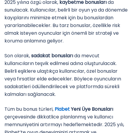
2025 yılına özgü olarak,
kaybetme bonusları
da
sunulacak. Kullanıcılar, belirli bir oyun ya da dönemde
kayıplarını minimize etmek için bu bonuslardan
yararlanabilecekler. Bu tarz bonuslar, özellikle risk
almak isteyen oyuncular için önemli bir strateji ve
koruma anlamına geliyor.
Son olarak,
sadakat bonusları
da mevcut
kullanıcıların teşvik edilmesi adına oluşturulacak.
Belirli eşiklere ulaştıkça kullanıcılar, özel bonuslar
veya fırsatlar elde edecekler. Böylece oyuncuların
sadakatleri ödüllendirilecek ve platformda sürekli
kalmaları sağlanacak.
Tüm bu bonus türleri,
Piabet
Yeni Üye Bonusları
çerçevesinde dikkatlice planlanmış ve kullanıcı
memnuniyetini artırmayı hedeflemektedir. 2025 yılı,
Piabet’te oyun deneyiminizi artırmak ve