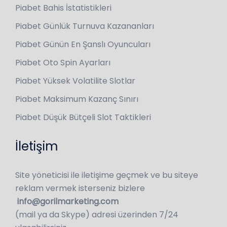
Piabet Bahis İstatistikleri
Piabet Günlük Turnuva Kazananları
Piabet Günün En Şanslı Oyuncuları
Piabet Oto Spin Ayarları
Piabet Yüksek Volatilite Slotlar
Piabet Maksimum Kazanç Sınırı
Piabet Düşük Bütçeli Slot Taktikleri
İletişim
Site yöneticisi ile iletişime geçmek ve bu siteye
reklam vermek isterseniz bizlere
info@gorilmarketing.com
(mail ya da Skype) adresi üzerinden 7/24