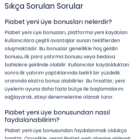
Sıkça Sorulan Sorular
Piabet yeni üye bonusları nelerdir?
Piabet yeni üye bonusları, platforma yeni kaydolan
kullanıcılara çeşitli avantajlar sunan tekliflerden
oluşmaktadır. Bu bonuslar genellikle hoş geldin
bonusu, ilk para yatırma bonusu veya bedava
bahislere şeklinde olabilir. Kullanıcılar kaydolduktan
sonra ilk yatırım yaptıklarında belirli bir yüzdelik
oranında ekstra bonus alabilirler. Bu fırsatlar, yeni
üyelerin oyuna daha fazla bütçe ile başlamalarını
sağlayarak, siteyi denemelerine olanak tanır.
Piabet yeni üye bonusundan nasıl
faydalanabilirim?
Piabet yeni üye bonusundan faydalanmak oldukça
basittir. Öncelikle, resmi Piabet web sitesine giderek