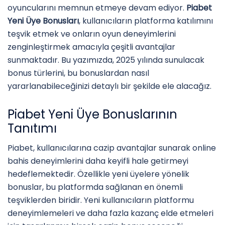
oyuncularını memnun etmeye devam ediyor.
Piabet
Yeni Üye Bonusları
, kullanıcıların platforma katılımını
teşvik etmek ve onların oyun deneyimlerini
zenginleştirmek amacıyla çeşitli avantajlar
sunmaktadır. Bu yazımızda, 2025 yılında sunulacak
bonus türlerini, bu bonuslardan nasıl
yararlanabileceğinizi detaylı bir şekilde ele alacağız.
Piabet Yeni Üye Bonuslarının
Tanıtımı
Piabet, kullanıcılarına cazip avantajlar sunarak online
bahis deneyimlerini daha keyifli hale getirmeyi
hedeflemektedir. Özellikle yeni üyelere yönelik
bonuslar, bu platformda sağlanan en önemli
teşviklerden biridir. Yeni kullanıcıların platformu
deneyimlemeleri ve daha fazla kazanç elde etmeleri