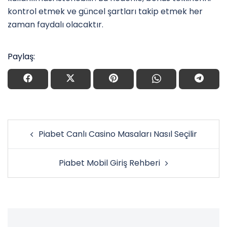
kontrol etmek ve güncel şartları takip etmek her
zaman faydalı olacaktır.
Paylaş:
Post
Piabet Canlı Casino Masaları Nasıl Seçilir
navigation
Piabet Mobil Giriş Rehberi