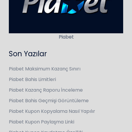
Piabet
Son Yazılar
Piabet Maksimum Kazanç Sınırı
Piabet Bahis Limitleri
Piabet Kazanç Raporu İnceleme
Piabet Bahis Geçmişi Görüntüleme
Piabet Kupon Kopyalama Nasıl Yapılır
Piabet Kupon Paylaşma Linki