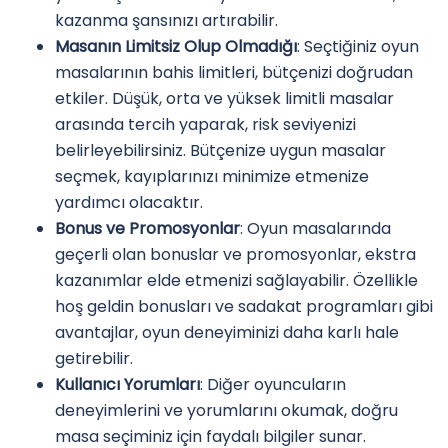
kazanma şansınızı artırabilir.
Masanın Limitsiz Olup Olmadığı
: Seçtiğiniz oyun
masalarının bahis limitleri, bütçenizi doğrudan
etkiler. Düşük, orta ve yüksek limitli masalar
arasında tercih yaparak, risk seviyenizi
belirleyebilirsiniz. Bütçenize uygun masalar
seçmek, kayıplarınızı minimize etmenize
yardımcı olacaktır.
Bonus ve Promosyonlar
: Oyun masalarında
geçerli olan bonuslar ve promosyonlar, ekstra
kazanımlar elde etmenizi sağlayabilir. Özellikle
hoş geldin bonusları ve sadakat programları gibi
avantajlar, oyun deneyiminizi daha karlı hale
getirebilir.
Kullanıcı Yorumları
: Diğer oyuncuların
deneyimlerini ve yorumlarını okumak, doğru
masa seçiminiz için faydalı bilgiler sunar.