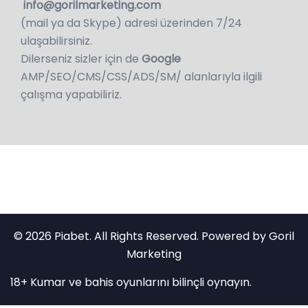
info@gorilmarketing.com
(mail ya da Skype) adresi üzerinden 7/24
ulaşabilirsiniz.
Dilerseniz sizler için de
Google
AMP/SEO/CMS/CSS/ADS/SM/ alanlarıyla ilgili
çalışma yapabiliriz.
© 2026 Piabet. All Rights Reserved. Powered by Goril
Marketing
18+ Kumar ve bahis oyunlarını bilinçli oynayın.