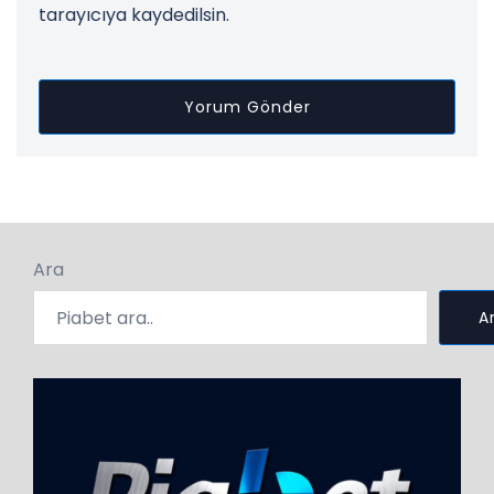
tarayıcıya kaydedilsin.
Ara
A