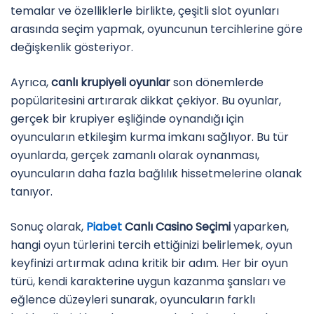
temalar ve özelliklerle birlikte, çeşitli slot oyunları
arasında seçim yapmak, oyuncunun tercihlerine göre
değişkenlik gösteriyor.
Ayrıca,
canlı krupiyeli oyunlar
son dönemlerde
popülaritesini artırarak dikkat çekiyor. Bu oyunlar,
gerçek bir krupiyer eşliğinde oynandığı için
oyuncuların etkileşim kurma imkanı sağlıyor. Bu tür
oyunlarda, gerçek zamanlı olarak oynanması,
oyuncuların daha fazla bağlılık hissetmelerine olanak
tanıyor.
Sonuç olarak,
Piabet
Canlı Casino Seçimi
yaparken,
hangi oyun türlerini tercih ettiğinizi belirlemek, oyun
keyfinizi artırmak adına kritik bir adım. Her bir oyun
türü, kendi karakterine uygun kazanma şansları ve
eğlence düzeyleri sunarak, oyuncuların farklı