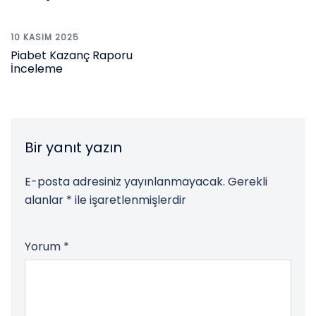
10 KASIM 2025
Piabet Kazanç Raporu
İnceleme
Bir yanıt yazın
E-posta adresiniz yayınlanmayacak.
Gerekli
alanlar
*
ile işaretlenmişlerdir
Yorum
*