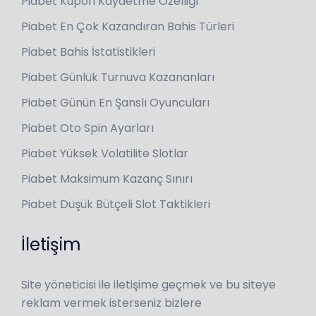
Piabet Kupon Kaydetme Özelliği
Piabet En Çok Kazandıran Bahis Türleri
Piabet Bahis İstatistikleri
Piabet Günlük Turnuva Kazananları
Piabet Günün En Şanslı Oyuncuları
Piabet Oto Spin Ayarları
Piabet Yüksek Volatilite Slotlar
Piabet Maksimum Kazanç Sınırı
Piabet Düşük Bütçeli Slot Taktikleri
İletişim
Site yöneticisi ile iletişime geçmek ve bu siteye
reklam vermek isterseniz bizlere