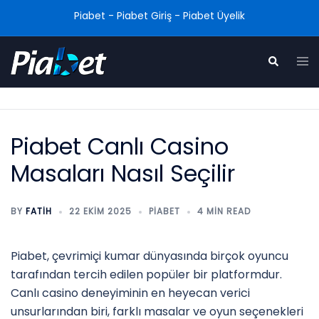
Skip
Piabet - Piabet Giriş - Piabet Üyelik
to
content
Tog
Search
me
Piabet Canlı Casino
Masaları Nasıl Seçilir
BY
FATIH
22 EKIM 2025
PIABET
4 MIN READ
Piabet, çevrimiçi kumar dünyasında birçok oyuncu
tarafından tercih edilen popüler bir platformdur.
Canlı casino deneyiminin en heyecan verici
unsurlarından biri, farklı masalar ve oyun seçenekleri