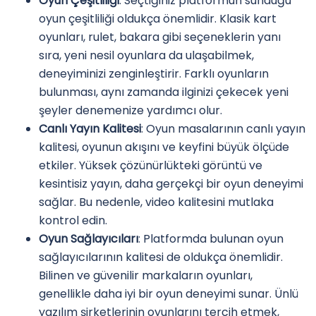
Oyun Çeşitliliği
: Seçtiğiniz platformun sunduğu
oyun çeşitliliği oldukça önemlidir. Klasik kart
oyunları, rulet, bakara gibi seçeneklerin yanı
sıra, yeni nesil oyunlara da ulaşabilmek,
deneyiminizi zenginleştirir. Farklı oyunların
bulunması, aynı zamanda ilginizi çekecek yeni
şeyler denemenize yardımcı olur.
Canlı Yayın Kalitesi
: Oyun masalarının canlı yayın
kalitesi, oyunun akışını ve keyfini büyük ölçüde
etkiler. Yüksek çözünürlükteki görüntü ve
kesintisiz yayın, daha gerçekçi bir oyun deneyimi
sağlar. Bu nedenle, video kalitesini mutlaka
kontrol edin.
Oyun Sağlayıcıları
: Platformda bulunan oyun
sağlayıcılarının kalitesi de oldukça önemlidir.
Bilinen ve güvenilir markaların oyunları,
genellikle daha iyi bir oyun deneyimi sunar. Ünlü
yazılım şirketlerinin oyunlarını tercih etmek,