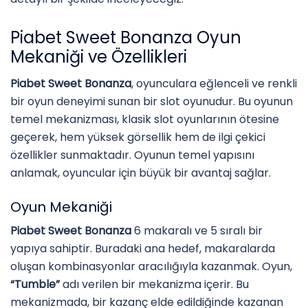
Piabet Sweet Bonanza Oyun
Mekaniği ve Özellikleri
Piabet Sweet Bonanza
, oyunculara eğlenceli ve renkli
bir oyun deneyimi sunan bir slot oyunudur. Bu oyunun
temel mekanizması, klasik slot oyunlarının ötesine
geçerek, hem yüksek görsellik hem de ilgi çekici
özellikler sunmaktadır. Oyunun temel yapısını
anlamak, oyuncular için büyük bir avantaj sağlar.
Oyun Mekaniği
Piabet Sweet Bonanza
6 makaralı ve 5 sıralı bir
yapıya sahiptir. Buradaki ana hedef, makaralarda
oluşan kombinasyonlar aracılığıyla kazanmak. Oyun,
“Tumble”
adı verilen bir mekanizma içerir. Bu
mekanizmada, bir kazanç elde edildiğinde kazanan