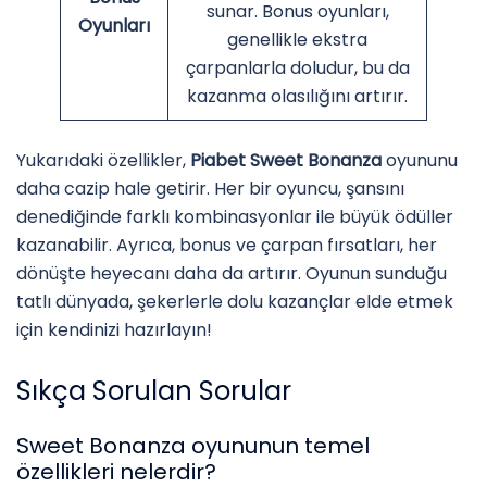
sunar. Bonus oyunları,
Oyunları
genellikle ekstra
çarpanlarla doludur, bu da
kazanma olasılığını artırır.
Yukarıdaki özellikler,
Piabet Sweet Bonanza
oyununu
daha cazip hale getirir. Her bir oyuncu, şansını
denediğinde farklı kombinasyonlar ile büyük ödüller
kazanabilir. Ayrıca, bonus ve çarpan fırsatları, her
dönüşte heyecanı daha da artırır. Oyunun sunduğu
tatlı dünyada, şekerlerle dolu kazançlar elde etmek
için kendinizi hazırlayın!
Sıkça Sorulan Sorular
Sweet Bonanza oyununun temel
özellikleri nelerdir?