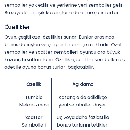
semboller yok edilir ve yerlerine yeni semboller gelir.
Bu sayede, ardışık kazançlar elde etme şansı artar.
Özellikler
Oyun, çeşitli özel özellikler sunar. Bunlar arasında
bonus dönüşleri ve çarpanlar öne çıkmaktadır. Özel
semboller ve scatter sembolleri, oyunculara büyük
kazanç fırsatları tanır. Özellikle, scatter sembolleri üç
adet ile oyuna bonus turları başlatabilir.
Özellik
Açıklama
Tumble
Kazanç elde edildikçe
Mekanizması
yeni semboller düşer.
Scatter
Üç veya daha fazlası ile
Sembolleri
bonus turlarını tetikler.