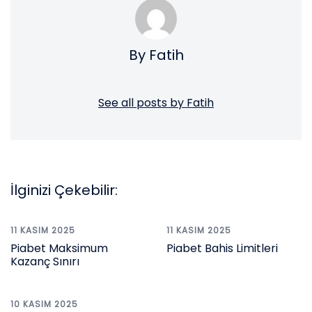
By Fatih
See all posts by Fatih
İlginizi Çekebilir:
11 KASIM 2025
11 KASIM 2025
Piabet Maksimum
Piabet Bahis Limitleri
Kazanç Sınırı
10 KASIM 2025