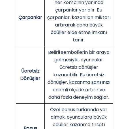
her kombinin yanında
çarpanlar yer alır. Bu
Çarpanlar
çarpanlar, kazanılan miktarı
artırarak daha büyük
ödüller elde etme imkanı
tanır.
Belirli sembollerin bir araya
gelmesiyle, oyuncular
ücretsiz dönüşler
Ücretsiz
kazanabilir. Bu ücretsiz
Dönüşler
dönüşler, kazanma şansınızı
önemli ölçüde artırır ve
daha fazla deneyim sağlar.
Özel bonus turlarında yer
almak, oyunculara büyük
ödüller kazanma fırsatı
Bonus