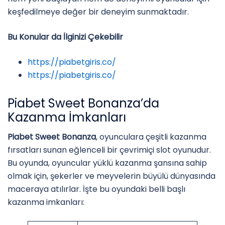
keşfedilmeye değer bir deneyim sunmaktadır.
Bu Konular da İlginizi Çekebilir
https://piabetgiris.co/
https://piabetgiris.co/
Piabet Sweet Bonanza’da
Kazanma İmkanları
Piabet Sweet Bonanza
, oyunculara çeşitli kazanma
fırsatları sunan eğlenceli bir çevrimiçi slot oyunudur.
Bu oyunda, oyuncular yüklü kazanma şansına sahip
olmak için, şekerler ve meyvelerin büyülü dünyasında
maceraya atılırlar. İşte bu oyundaki belli başlı
kazanma imkanları: