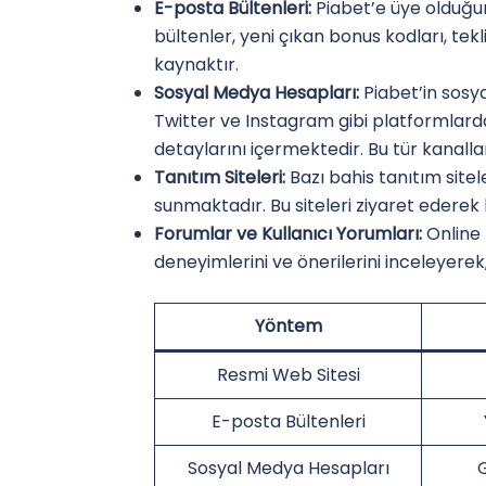
E-posta Bültenleri:
Piabet’e üye olduğu
bültenler, yeni çıkan bonus kodları, tek
kaynaktır.
Sosyal Medya Hesapları:
Piabet’in sosy
Twitter ve Instagram gibi platformlar
detaylarını içermektedir. Bu tür kanall
Tanıtım Siteleri:
Bazı bahis tanıtım sitel
sunmaktadır. Bu siteleri ziyaret ederek k
Forumlar ve Kullanıcı Yorumları:
Online 
deneyimlerini ve önerilerini inceleyerek,
Yöntem
Resmi Web Sitesi
E-posta Bültenleri
Sosyal Medya Hesapları
G