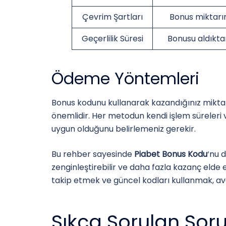
Çevrim Şartları
Bonus miktarın
Geçerlilik Süresi
Bonusu aldıktan
Ödeme Yöntemleri
Bonus kodunu kullanarak kazandığınız mikta
önemlidir. Her metodun kendi işlem süreleri ve
uygun olduğunu belirlemeniz gerekir.
Bu rehber sayesinde
Piabet Bonus Kodu
‘nu 
zenginleştirebilir ve daha fazla kazanç elde
takip etmek ve güncel kodları kullanmak, av
Sıkça Sorulan Soru