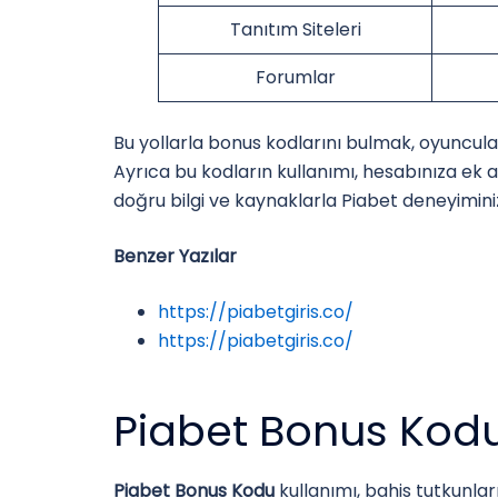
Tanıtım Siteleri
Forumlar
Bu yollarla bonus kodlarını bulmak, oyuncula
Ayrıca bu kodların kullanımı, hesabınıza ek 
doğru bilgi ve kaynaklarla Piabet deneyimin
Benzer Yazılar
https://piabetgiris.co/
https://piabetgiris.co/
Piabet Bonus Kodu
Piabet Bonus Kodu
kullanımı, bahis tutkunlar