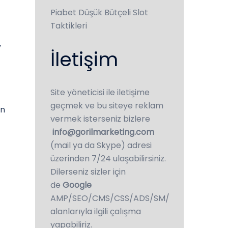
Piabet Düşük Bütçeli Slot
Taktikleri
,
İletişim
Site yöneticisi ile iletişime
geçmek ve bu siteye reklam
ın
vermek isterseniz bizlere
info@gorilmarketing.com
(mail ya da Skype) adresi
üzerinden 7/24 ulaşabilirsiniz.
Dilerseniz sizler için
de
Google
AMP/SEO/CMS/CSS/ADS/SM/
alanlarıyla ilgili çalışma
yapabiliriz.