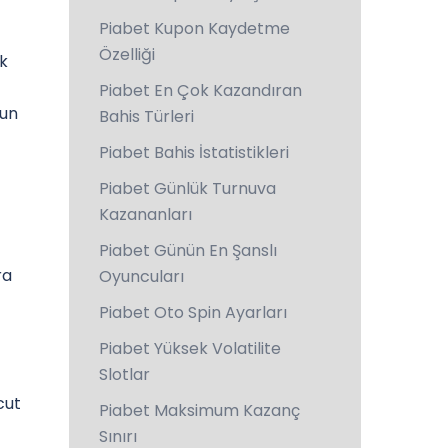
Piabet Kupon Kaydetme
Özelliği
ek
Piabet En Çok Kazandıran
nun
Bahis Türleri
Piabet Bahis İstatistikleri
Piabet Günlük Turnuva
Kazananları
Piabet Günün En Şanslı
ra
Oyuncuları
Piabet Oto Spin Ayarları
Piabet Yüksek Volatilite
Slotlar
cut
Piabet Maksimum Kazanç
Sınırı