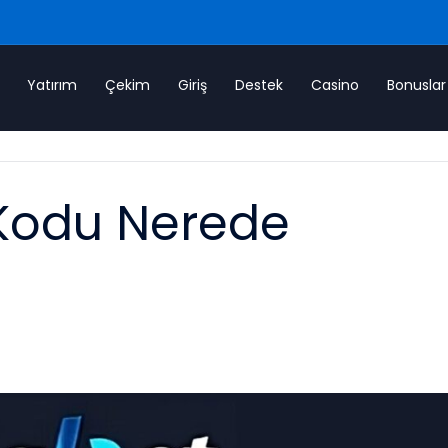
Yatırım
Çekim
Giriş
Destek
Casino
Bonuslar
Kodu Nerede