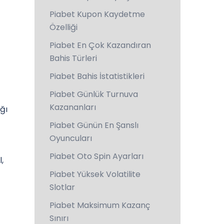
Piabet Kupon Kaydetme
Özelliği
Piabet En Çok Kazandıran
Bahis Türleri
Piabet Bahis İstatistikleri
Piabet Günlük Turnuva
Kazananları
ğı
Piabet Günün En Şanslı
Oyuncuları
Piabet Oto Spin Ayarları
,
Piabet Yüksek Volatilite
Slotlar
Piabet Maksimum Kazanç
Sınırı