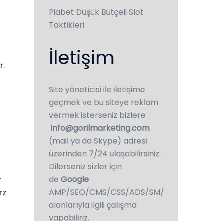
Piabet Düşük Bütçeli Slot
Taktikleri
İletişim
r.
Site yöneticisi ile iletişime
geçmek ve bu siteye reklam
vermek isterseniz bizlere
info@gorilmarketing.com
(mail ya da Skype) adresi
üzerinden 7/24 ulaşabilirsiniz.
Dilerseniz sizler için
de
Google
r
AMP/SEO/CMS/CSS/ADS/SM/
rz
alanlarıyla ilgili çalışma
yapabiliriz.