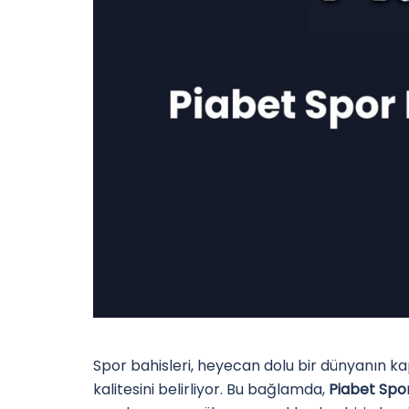
Spor bahisleri, heyecan dolu bir dünyanın k
kalitesini belirliyor. Bu bağlamda,
Piabet Spor