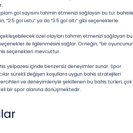
r.
plam gol sayısını tahmin etmenizi sağlayan bu tür bahisle
, “2.5 gol üstü” ya da “3.5 gol altı” gibi seçeneklerle
çekleşebilecek özel olayları tahmin etmenizi sağlayan bu
 seçenekler ile ilgilenmesini sağlar. Örneğin; “bir oyuncunu
ahis seçenekleri mevcuttur.
is yelpazesi içinde benzersiz deneyimler sunar. Spor
cılar sürekli değişen koşullara uygun bahis stratejileri
 tercihleri ve deneyimleriyle şekillenen bu bahis türleri, çok
nceli bir spor alanına dönüşmektedir.
lar