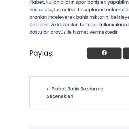
Piabet, kullanıcıların spor bahisleri yapabilmes
hesap oluşturmalı ve hesaplarını fonlamalıdır. 
oranları inceleyerek bahis miktarını belirley
belirlenir ve kazanılan tutarlar kullanıcıların
dostu bir arayüz ile hizmet vermektedir.
Paylaş:
Post
Piabet Bahis Bozdurma
navigation
Seçenekleri