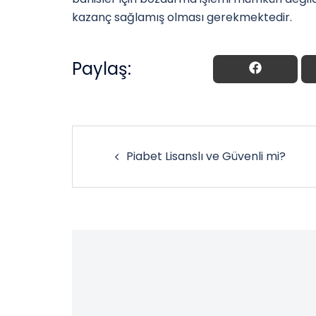
kazanç sağlamış olması gerekmektedir.
Paylaş:
Post
Piabet Lisanslı ve Güvenli mi?
navigation