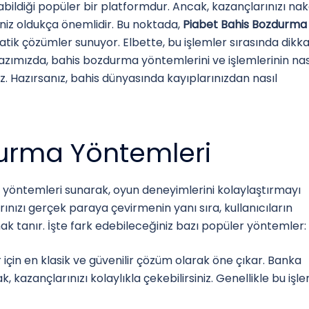
bildiği popüler bir platformdur. Ancak, kazançlarınızı na
iz oldukça önemlidir. Bu noktada,
Piabet Bahis Bozdurma
tik çözümler sunuyor. Elbette, bu işlemler sırasında dikk
zımızda, bahis bozdurma yöntemlerini ve işlemlerinin nas
ız. Hazırsanız, bahis dünyasında kayıplarınızdan nasıl
durma Yöntemleri
ma yöntemleri sunarak, oyun deneyimlerini kolaylaştırmayı
ınızı gerçek paraya çevirmenin yanı sıra, kullanıcıların
nak tanır. İşte fark edebileceğiniz bazı popüler yöntemler:
r için en klasik ve güvenilir çözüm olarak öne çıkar. Banka
 kazançlarınızı kolaylıkla çekebilirsiniz. Genellikle bu işl