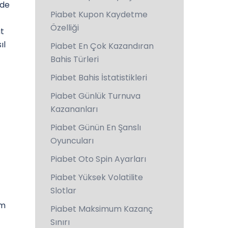
kde
Piabet Kupon Kaydetme
Özelliği
at
ıl
Piabet En Çok Kazandıran
Bahis Türleri
Piabet Bahis İstatistikleri
Piabet Günlük Turnuva
Kazananları
Piabet Günün En Şanslı
Oyuncuları
Piabet Oto Spin Ayarları
Piabet Yüksek Volatilite
Slotlar
em
Piabet Maksimum Kazanç
Sınırı