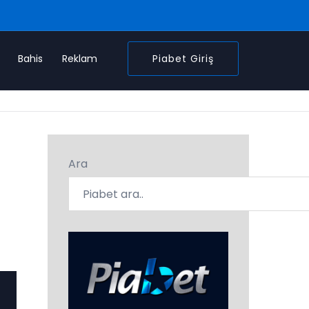
Bahis
Reklam
Piabet Giriş
Ara