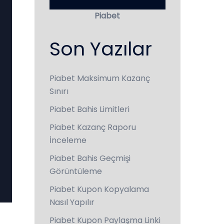
Piabet
Son Yazılar
Piabet Maksimum Kazanç
Sınırı
Piabet Bahis Limitleri
Piabet Kazanç Raporu
İnceleme
Piabet Bahis Geçmişi
Görüntüleme
Piabet Kupon Kopyalama
Nasıl Yapılır
Piabet Kupon Paylaşma Linki