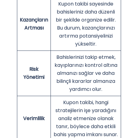
Kupon takibi sayesinde
bahisleriniz daha düzenli
Kazançların
bir şekilde organize edilir.
Artması
Bu durum, kazançlarınızı
artırma potansiyelinizi
yükseltir.
Bahislerinizi takip etmek,
kayıplarınızı kontrol altına
Risk
almanızı sağlar ve daha
Yönetimi
bilinçli kararlar almanıza
yardımcı olur.
Kupon takibi, hangi
stratejilerin işe yaradığını
Verimlilik
analiz etmenize olanak
tanır, böylece daha etkili
bahis yapma imkanı sunar.