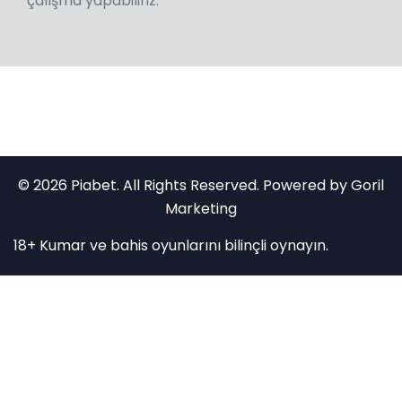
çalışma yapabiliriz.
© 2026 Piabet. All Rights Reserved. Powered by Goril
Marketing
18+ Kumar ve bahis oyunlarını bilinçli oynayın.