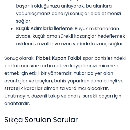
başarılı olduğunuzu anlayarak, bu alanlara
yoğunlaşmanız daha iyi sonuçlar elde etmenizi
sağlar.
Küçük Adımlarla İlerleme:
Büyük miktarlardan
ziyade, küçük ama sürekli kazançlar hedeflemek
risklerinizi azaltır ve uzun vadede kazanç sağlar.
Sonuç olarak,
Piabet Kupon Takibi
, spor bahislerindeki
performansınızı artırmak ve kayıplarınızı minimize
etmek için etkili bir yöntemdir. Yukarıda yer alan
avantajlar ve ipuçları, bahis yaparken daha bilinçli ve
stratejik kararlar almanıza yardımcı olacaktır.
Unutmayın, düzenli takip ve analiz, sürekli başarı için
anahtardır.
Sıkça Sorulan Sorular