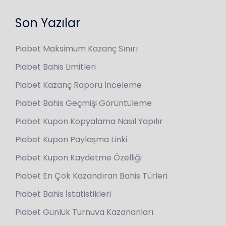
Son Yazılar
Piabet Maksimum Kazanç Sınırı
Piabet Bahis Limitleri
Piabet Kazanç Raporu İnceleme
Piabet Bahis Geçmişi Görüntüleme
Piabet Kupon Kopyalama Nasıl Yapılır
Piabet Kupon Paylaşma Linki
Piabet Kupon Kaydetme Özelliği
Piabet En Çok Kazandıran Bahis Türleri
Piabet Bahis İstatistikleri
Piabet Günlük Turnuva Kazananları