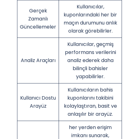
Kullanıcılar,
Gerçek
kuponlarındaki her bir
Zamanlı
maçın durumunu anlık
Güncellemeler
olarak görebilirler.
Kullanıcılar, geçmiş
performans verilerini
Analiz Araçları
analiz ederek daha
bilinçli bahisler
yapabilirler.
Kullanıcıların bahis
Kullanıcı Dostu
kuponlarını takibini
Arayüz
kolaylaştıran, basit ve
anlaşılır bir arayüz.
her yerden erişim
imkanı sunarak,