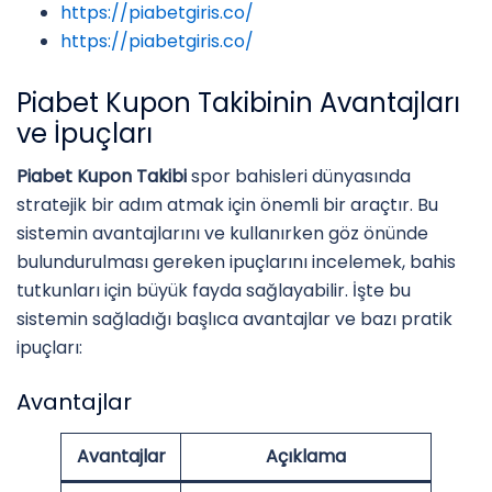
https://piabetgiris.co/
https://piabetgiris.co/
Piabet Kupon Takibinin Avantajları
ve İpuçları
Piabet Kupon Takibi
spor bahisleri dünyasında
stratejik bir adım atmak için önemli bir araçtır. Bu
sistemin avantajlarını ve kullanırken göz önünde
bulundurulması gereken ipuçlarını incelemek, bahis
tutkunları için büyük fayda sağlayabilir. İşte bu
sistemin sağladığı başlıca avantajlar ve bazı pratik
ipuçları:
Avantajlar
Avantajlar
Açıklama