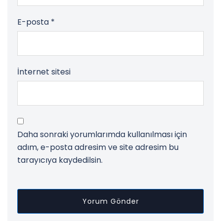
E-posta
*
İnternet sitesi
Daha sonraki yorumlarımda kullanılması için
adım, e-posta adresim ve site adresim bu
tarayıcıya kaydedilsin.