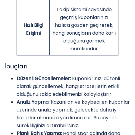
Takip sistemi sayesinde
geçmiş kuponlarınızı
Hızlı Bilgi
hızlıca gözden geçirerek,
Erişimi
hangi sonuçların daha karlı
olduğunu görmek
mümkündür.
İpuçları
Düzenli Güncellemeler:
Kuponlarınızı düzenli
olarak güncellemek, hangi stratejilerin etkili
olduğunu takip edebilmenizi kolaylaştırır.
Analiz Yapma:
Kazanılan ve kaybedilen kuponlar
üzerinde analiz yapmak, gelecekte daha iyi
kararlar almanıza yardımcı olur. Bu sayede
sürekliliğinizi artırabilirsiniz.
Planlı Bahis Yapma:
Hangi spor dalında daha