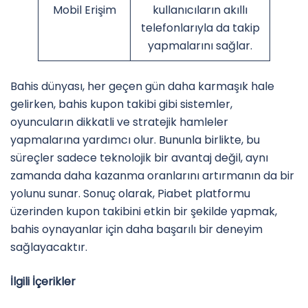
Mobil Erişim
kullanıcıların akıllı
telefonlarıyla da takip
yapmalarını sağlar.
Bahis dünyası, her geçen gün daha karmaşık hale
gelirken, bahis kupon takibi gibi sistemler,
oyuncuların dikkatli ve stratejik hamleler
yapmalarına yardımcı olur. Bununla birlikte, bu
süreçler sadece teknolojik bir avantaj değil, aynı
zamanda daha kazanma oranlarını artırmanın da bir
yolunu sunar. Sonuç olarak, Piabet platformu
üzerinden kupon takibini etkin bir şekilde yapmak,
bahis oynayanlar için daha başarılı bir deneyim
sağlayacaktır.
İlgili İçerikler