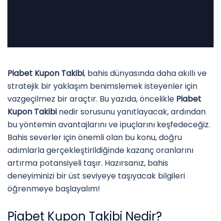
Piabet Kupon Takibi
, bahis dünyasında daha akıllı ve
stratejik bir yaklaşım benimslemek isteyenler için
vazgeçilmez bir araçtır. Bu yazıda, öncelikle
Piabet
Kupon Takibi
nedir sorusunu yanıtlayacak, ardından
bu yöntemin avantajlarını ve ipuçlarını keşfedeceğiz.
Bahis severler için önemli olan bu konu, doğru
adımlarla gerçekleştirildiğinde kazanç oranlarını
artırma potansiyeli taşır. Hazırsanız, bahis
deneyiminizi bir üst seviyeye taşıyacak bilgileri
öğrenmeye başlayalım!
Piabet Kupon Takibi Nedir?