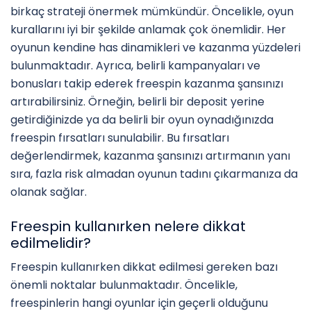
birkaç strateji önermek mümkündür. Öncelikle, oyun
kurallarını iyi bir şekilde anlamak çok önemlidir. Her
oyunun kendine has dinamikleri ve kazanma yüzdeleri
bulunmaktadır. Ayrıca, belirli kampanyaları ve
bonusları takip ederek freespin kazanma şansınızı
artırabilirsiniz. Örneğin, belirli bir deposit yerine
getirdiğinizde ya da belirli bir oyun oynadığınızda
freespin fırsatları sunulabilir. Bu fırsatları
değerlendirmek, kazanma şansınızı artırmanın yanı
sıra, fazla risk almadan oyunun tadını çıkarmanıza da
olanak sağlar.
Freespin kullanırken nelere dikkat
edilmelidir?
Freespin kullanırken dikkat edilmesi gereken bazı
önemli noktalar bulunmaktadır. Öncelikle,
freespinlerin hangi oyunlar için geçerli olduğunu