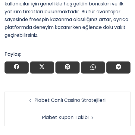
kullanıcılar için genellikle hoş geldin bonusları ve ilk
yatırım fırsatları bulunmaktadır. Bu tür avantajlar
sayesinde freespin kazanma olasılığınız artar, ayrıca
platformda deneyim kazanırken eğlence dolu vakit
geçirebilirsiniz.
Paylaş:
Post
Piabet Canlı Casino Stratejileri
navigation
Piabet Kupon Takibi