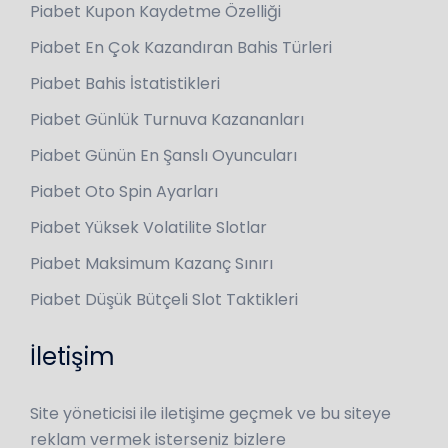
Piabet Kupon Kaydetme Özelliği
Piabet En Çok Kazandıran Bahis Türleri
Piabet Bahis İstatistikleri
Piabet Günlük Turnuva Kazananları
Piabet Günün En Şanslı Oyuncuları
Piabet Oto Spin Ayarları
Piabet Yüksek Volatilite Slotlar
Piabet Maksimum Kazanç Sınırı
Piabet Düşük Bütçeli Slot Taktikleri
İletişim
Site yöneticisi ile iletişime geçmek ve bu siteye
reklam vermek isterseniz bizlere