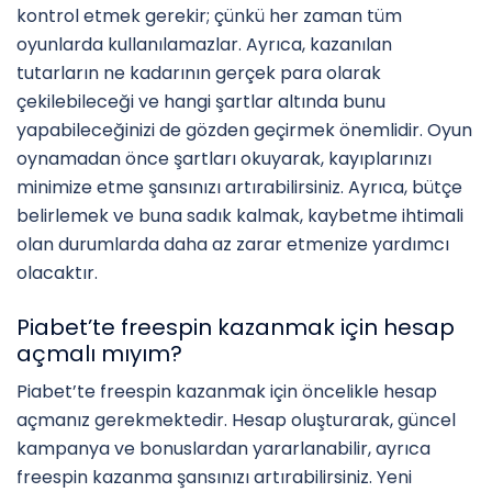
kontrol etmek gerekir; çünkü her zaman tüm
oyunlarda kullanılamazlar. Ayrıca, kazanılan
tutarların ne kadarının gerçek para olarak
çekilebileceği ve hangi şartlar altında bunu
yapabileceğinizi de gözden geçirmek önemlidir. Oyun
oynamadan önce şartları okuyarak, kayıplarınızı
minimize etme şansınızı artırabilirsiniz. Ayrıca, bütçe
belirlemek ve buna sadık kalmak, kaybetme ihtimali
olan durumlarda daha az zarar etmenize yardımcı
olacaktır.
Piabet’te freespin kazanmak için hesap
açmalı mıyım?
Piabet’te freespin kazanmak için öncelikle hesap
açmanız gerekmektedir. Hesap oluşturarak, güncel
kampanya ve bonuslardan yararlanabilir, ayrıca
freespin kazanma şansınızı artırabilirsiniz. Yeni