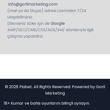
info@gorilmarketing.com
(mail ya da Skype) adresi üzerinden 7/24
ulaşabilirsiniz.
Dilerseniz sizler için de
Google
AMP/SEO/CMS/CSS/ADS/SM/ alanlarıyla ilgili
çalışma yapabiliriz.
© 2026 Piabet. All Rights Reserved. Powered by Goril
Marketing
18+ Kumar ve bahis oyunlarını bilinçli oynayın.