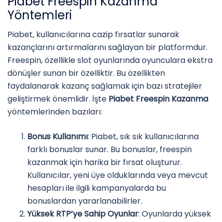
Piabet Freespin Kazanma
Yöntemleri
Piabet, kullanıcılarına cazip fırsatlar sunarak
kazançlarını artırmalarını sağlayan bir platformdur.
Freespin, özellikle slot oyunlarında oyunculara ekstra
dönüşler sunan bir özelliktir. Bu özellikten
faydalanarak kazanç sağlamak için bazı stratejiler
geliştirmek önemlidir. İşte
Piabet Freespin Kazanma
yöntemlerinden bazıları:
Bonus Kullanımı
: Piabet, sık sık kullanıcılarına
farklı bonuslar sunar. Bu bonuslar, freespin
kazanmak için harika bir fırsat oluşturur.
Kullanıcılar, yeni üye olduklarında veya mevcut
hesapları ile ilgili kampanyalarda bu
bonuslardan yararlanabilirler.
Yüksek RTP’ye Sahip Oyunlar
: Oyunlarda yüksek