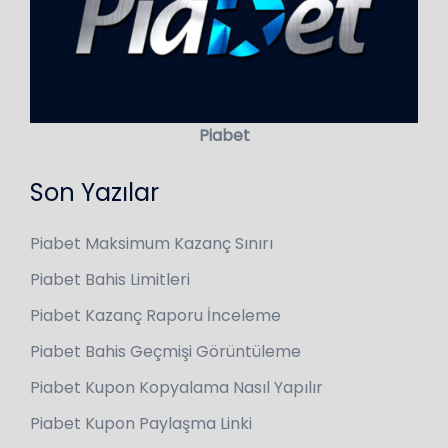
Piabet
Son Yazılar
Piabet Maksimum Kazanç Sınırı
Piabet Bahis Limitleri
Piabet Kazanç Raporu İnceleme
Piabet Bahis Geçmişi Görüntüleme
Piabet Kupon Kopyalama Nasıl Yapılır
Piabet Kupon Paylaşma Linki