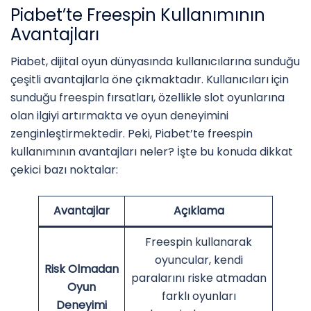
Piabet’te Freespin Kullanımının
Avantajları
Piabet, dijital oyun dünyasında kullanıcılarına sunduğu
çeşitli avantajlarla öne çıkmaktadır. Kullanıcıları için
sunduğu freespin fırsatları, özellikle slot oyunlarına
olan ilgiyi artırmakta ve oyun deneyimini
zenginleştirmektedir. Peki, Piabet’te freespin
kullanımının avantajları neler? İşte bu konuda dikkat
çekici bazı noktalar:
Avantajlar
Açıklama
Freespin kullanarak
oyuncular, kendi
Risk Olmadan
paralarını riske atmadan
Oyun
farklı oyunları
Deneyimi