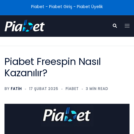
Skip
Piabet - Piabet Giriş - Piabet Üyelik
to
content
Tog
Search
me
Piabet Freespin Nasıl
Kazanılır?
BY
FATIH
17 ŞUBAT 2025
PIABET
3 MIN READ