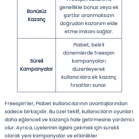
genellikle bonus veya ek
Bonüsüz
şartlar aranmaksızın
Kazanç
doğrudan kazanım elde
etme imkanı sağlar.
Piabet, belirli
dönemlerde freespin
Süreli
kampanyaları
Kampanyalar
düzenleyerek
kullanıcılara ek kazanç
fırsatları sunar.
Freespin’ler, Piabet kullanıcılarının avantajlarından
sadece birkaçıdır. Bu özel teklif, kullanıcıların oyunları
daha eğlenceli ve kazançlı hale getirmesine yardımcı
olur. Ayrıca, üyelerinin ilgisini çekmek için sürekli
olarak yeni kampanyalar ve etkinlikler