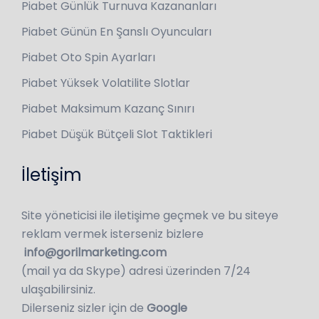
Piabet Günlük Turnuva Kazananları
Piabet Günün En Şanslı Oyuncuları
Piabet Oto Spin Ayarları
Piabet Yüksek Volatilite Slotlar
Piabet Maksimum Kazanç Sınırı
Piabet Düşük Bütçeli Slot Taktikleri
İletişim
Site yöneticisi ile iletişime geçmek ve bu siteye
reklam vermek isterseniz bizlere
info@gorilmarketing.com
(mail ya da Skype) adresi üzerinden 7/24
ulaşabilirsiniz.
Dilerseniz sizler için de
Google