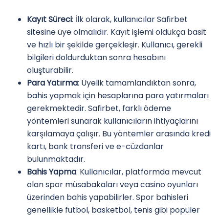
Kayıt Süreci
: İlk olarak, kullanıcılar Safirbet
sitesine üye olmalıdır. Kayıt işlemi oldukça basit
ve hızlı bir şekilde gerçekleşir. Kullanıcı, gerekli
bilgileri doldurduktan sonra hesabını
oluşturabilir.
Para Yatırma
: Üyelik tamamlandıktan sonra,
bahis yapmak için hesaplarına para yatırmaları
gerekmektedir. Safirbet, farklı ödeme
yöntemleri sunarak kullanıcıların ihtiyaçlarını
karşılamaya çalışır. Bu yöntemler arasında kredi
kartı, bank transferi ve e-cüzdanlar
bulunmaktadır.
Bahis Yapma
: Kullanıcılar, platformda mevcut
olan spor müsabakaları veya casino oyunları
üzerinden bahis yapabilirler. Spor bahisleri
genellikle futbol, basketbol, tenis gibi popüler