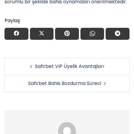
sorumlu bir şekilde bahis oynamaları önerilmektedir.
Paylaş:
Post
Safirbet VIP Üyelik Avantajları
navigation
Safirbet Bahis Bozdurma Süreci