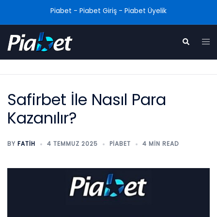
Skip
Piabet - Piabet Giriş - Piabet Üyelik
to
content
Tog
Search
me
Safirbet İle Nasıl Para
Kazanılır?
BY
FATIH
4 TEMMUZ 2025
PIABET
4 MIN READ