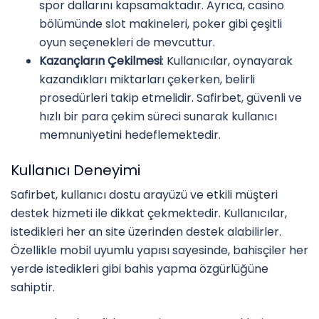
spor dallarını kapsamaktadır. Ayrıca, casino
bölümünde slot makineleri, poker gibi çeşitli
oyun seçenekleri de mevcuttur.
Kazançların Çekilmesi
: Kullanıcılar, oynayarak
kazandıkları miktarları çekerken, belirli
prosedürleri takip etmelidir. Safirbet, güvenli ve
hızlı bir para çekim süreci sunarak kullanıcı
memnuniyetini hedeflemektedir.
Kullanıcı Deneyimi
Safirbet, kullanıcı dostu arayüzü ve etkili müşteri
destek hizmeti ile dikkat çekmektedir. Kullanıcılar,
istedikleri her an site üzerinden destek alabilirler.
Özellikle mobil uyumlu yapısı sayesinde, bahisçiler her
yerde istedikleri gibi bahis yapma özgürlüğüne
sahiptir.