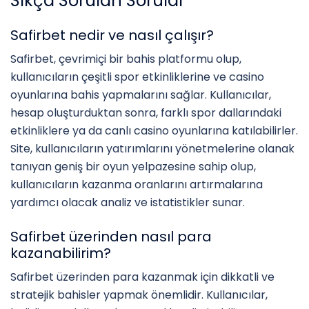
Sıkça Sorulan Sorular
Safirbet nedir ve nasıl çalışır?
Safirbet, çevrimiçi bir bahis platformu olup,
kullanıcıların çeşitli spor etkinliklerine ve casino
oyunlarına bahis yapmalarını sağlar. Kullanıcılar,
hesap oluşturduktan sonra, farklı spor dallarındaki
etkinliklere ya da canlı casino oyunlarına katılabilirler.
Site, kullanıcıların yatırımlarını yönetmelerine olanak
tanıyan geniş bir oyun yelpazesine sahip olup,
kullanıcıların kazanma oranlarını artırmalarına
yardımcı olacak analiz ve istatistikler sunar.
Safirbet üzerinden nasıl para
kazanabilirim?
Safirbet üzerinden para kazanmak için dikkatli ve
stratejik bahisler yapmak önemlidir. Kullanıcılar,