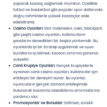
yaparak kazanç sağlamak mümkün. Özellikle
futbol ve basketbol gibi popüler spor dallarında
doğru tahminlerle yüksek kazançlar elde
edebilirsiniz.
Casino Oyunları:
Slot makineleri, rulet, blackjack
gibi çeşitli casino oyunları, kullanıcıların
şanslarını denedikleri bir başka yöntemdir. Bu
oyunlarda iyi bir strateji uygulamak ve oyun
kurallarını iyi bilmek, kazancı artırma şansınızı
yükseltir.
Canlı Krupiye Oyunları:
Gerçek krupiyelerle
oynanan canlı casino oyunları, kullanıcılar için
etkileyici bir deneyim sunar. Bu oyunlar,
oyuncuların gerçek zamanlı etkileşimde
bulunarak kazanma olasılıklarını artırmalarına
yardımcı olur.
Promosyonlar ve Bonuslar:
Safirbet, sürekli