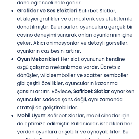
daha eğlenceli hale getirir.
Grafikler ve Ses Efektleri
: Safirbet Slotlar,
etkileyici grafikler ve atmosferik ses efektleri ile
donatılmıştır. Bu unsurlar, oyunculara gerçek bir
casino deneyimi sunarak onları oyunlarının içine
çeker. Akıcı animasyonlar ve detaylı görseller,
oyunların cazibesini artırır.
Oyun Mekanikleri
: Her slot oyununun kendine
özgü çalışma mekanizması vardır. Ücretsiz
dönüşler, wild semboller ve scatter semboller
gibi çeşitli özellikler, oyuncuların kazanma
şansını artırır. Böylece,
Safirbet Slotlar
oynarken
oyuncular sadece şans değil, aynı zamanda
strateji de geliştirebilirler.
Mobil Uyum
: Safirbet Slotlar, mobil cihazlar için
de optimize edilmiştir. Kullanıcılar, istedikleri her
yerden oyunlara erişebilir ve oynayabilirler. Bu