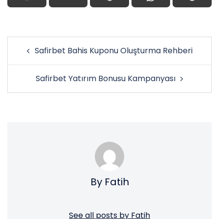
Post
Safirbet Bahis Kuponu Oluşturma Rehberi
navigation
Safirbet Yatırım Bonusu Kampanyası
By Fatih
See all posts by Fatih