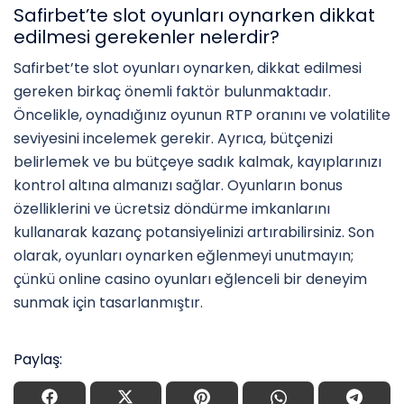
Safirbet’te slot oyunları oynarken dikkat
edilmesi gerekenler nelerdir?
Safirbet’te slot oyunları oynarken, dikkat edilmesi
gereken birkaç önemli faktör bulunmaktadır.
Öncelikle, oynadığınız oyunun RTP oranını ve volatilite
seviyesini incelemek gerekir. Ayrıca, bütçenizi
belirlemek ve bu bütçeye sadık kalmak, kayıplarınızı
kontrol altına almanızı sağlar. Oyunların bonus
özelliklerini ve ücretsiz döndürme imkanlarını
kullanarak kazanç potansiyelinizi artırabilirsiniz. Son
olarak, oyunları oynarken eğlenmeyi unutmayın;
çünkü online casino oyunları eğlenceli bir deneyim
sunmak için tasarlanmıştır.
Paylaş: