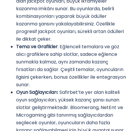
alan jackpot oyunları, büyük ikramiyeler
kazanma imkânı sunar. Bu oyunlarda, belirli
kombinasyonları yaparak büyük ödüller
kazanma şansını yakalayabilirsiniz. Özellikle
progresif jackpot oyunları, sürekli artan ödülleri
ile dikkat çeker.
Tema ve Grafikler
: Eğlenceli temalara ve göz
alıcı grafiklere sahip slotlar, sadece eğlence
sunmakla kalmaz, aynı zamanda kazanç
fırsatları da sağlar. Çeşitli temalar, oyuncuların
ilgisini çekerken, bonus özellikler ile entegrasyon
sunar.
Oyun Sağlayıcıları
: Safirbet’te yer alan kaliteli
oyun sağlayıcıları, yüksek kazanç şansı sunan
slotlar geliştirmektedir. Bloomerang, NetEnt ve
Microgaming gibi tanınmış sağlayıcılardan
seçilecek oyunlar, oyuncuların daha fazla
kazanç sağlayabilmesi için büyük avantaj sunar.