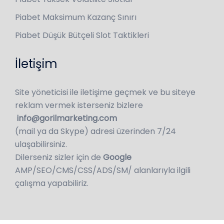
Piabet Maksimum Kazanç Sınırı
Piabet Düşük Bütçeli Slot Taktikleri
İletişim
Site yöneticisi ile iletişime geçmek ve bu siteye
reklam vermek isterseniz bizlere
info@gorilmarketing.com
(mail ya da Skype) adresi üzerinden 7/24
ulaşabilirsiniz.
Dilerseniz sizler için de
Google
AMP/SEO/CMS/CSS/ADS/SM/ alanlarıyla ilgili
çalışma yapabiliriz.