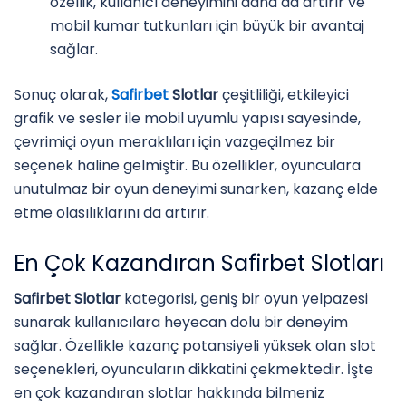
özellik, kullanıcı deneyimini daha da artırır ve
mobil kumar tutkunları için büyük bir avantaj
sağlar.
Sonuç olarak,
Safirbet
Slotlar
çeşitliliği, etkileyici
grafik ve sesler ile mobil uyumlu yapısı sayesinde,
çevrimiçi oyun meraklıları için vazgeçilmez bir
seçenek haline gelmiştir. Bu özellikler, oyunculara
unutulmaz bir oyun deneyimi sunarken, kazanç elde
etme olasılıklarını da artırır.
En Çok Kazandıran Safirbet Slotları
Safirbet Slotlar
kategorisi, geniş bir oyun yelpazesi
sunarak kullanıcılara heyecan dolu bir deneyim
sağlar. Özellikle kazanç potansiyeli yüksek olan slot
seçenekleri, oyuncuların dikkatini çekmektedir. İşte
en çok kazandıran slotlar hakkında bilmeniz