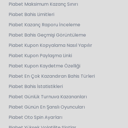
Piabet Maksimum Kazanç Sınırı
Piabet Bahis Limitleri
Piabet Kazanç Raporu İnceleme
Piabet Bahis Geçmişi Görüntüleme
Piabet Kupon Kopyalama Nasıl Yapılır
Piabet Kupon Paylaşma Linki
Piabet Kupon Kaydetme Özelliği
Piabet En Çok Kazandıran Bahis Türleri
Piabet Bahis İstatistikleri
Piabet Günlük Turnuva Kazananları
Piabet Günün En Şanslı Oyuncuları
Piabet Oto Spin Ayarları
Piabet Yüksek Volatilite Slotlar