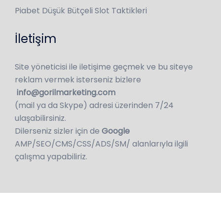
Piabet Düşük Bütçeli Slot Taktikleri
İletişim
Site yöneticisi ile iletişime geçmek ve bu siteye
reklam vermek isterseniz bizlere
info@gorilmarketing.com
(mail ya da Skype) adresi üzerinden 7/24
ulaşabilirsiniz.
Dilerseniz sizler için de
Google
AMP/SEO/CMS/CSS/ADS/SM/ alanlarıyla ilgili
çalışma yapabiliriz.