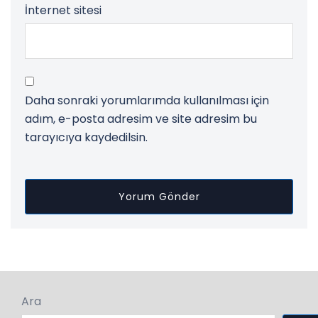
İnternet sitesi
Daha sonraki yorumlarımda kullanılması için
adım, e-posta adresim ve site adresim bu
tarayıcıya kaydedilsin.
Ara