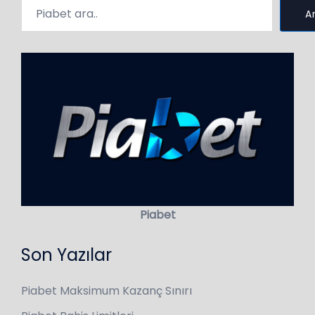
A
Piabet
Son Yazılar
Piabet Maksimum Kazanç Sınırı