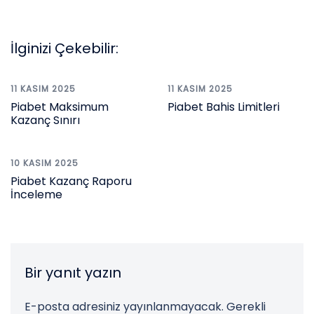
İlginizi Çekebilir:
11 KASIM 2025
11 KASIM 2025
Piabet Maksimum
Piabet Bahis Limitleri
Kazanç Sınırı
10 KASIM 2025
Piabet Kazanç Raporu
İnceleme
Bir yanıt yazın
E-posta adresiniz yayınlanmayacak.
Gerekli