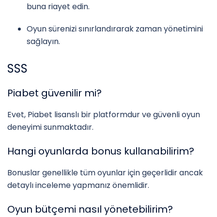
buna riayet edin.
Oyun sürenizi sınırlandırarak zaman yönetimini
sağlayın.
SSS
Piabet güvenilir mi?
Evet, Piabet lisanslı bir platformdur ve güvenli oyun
deneyimi sunmaktadır.
Hangi oyunlarda bonus kullanabilirim?
Bonuslar genellikle tüm oyunlar için geçerlidir ancak
detaylı inceleme yapmanız önemlidir.
Oyun bütçemi nasıl yönetebilirim?