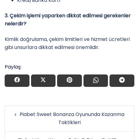
Kredi/Banka Kartı
3. Çekim işlemi yaparken dikkat edilmesi gerekenler
nelerdir?
Kimlik doğrulama, çekim limitleri ve hizmet ücretleri
gibi unsurlara dikkat edilmesi önemlidir.
Paylaş:
Post
Piabet Sweet Bonanza Oyununda Kazanma
navigation
Taktikleri