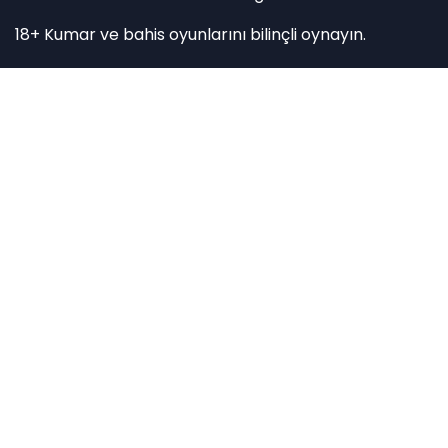
18+ Kumar ve bahis oyunlarını bilinçli oynayın.