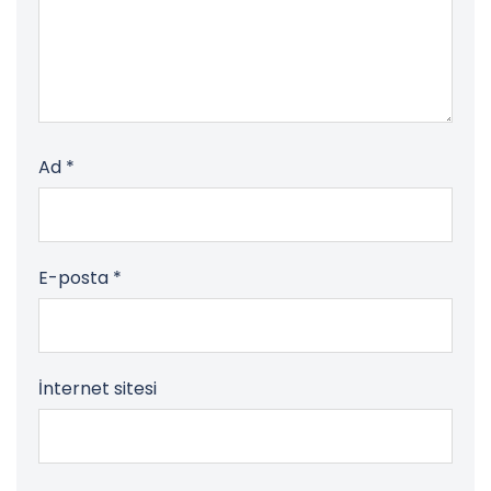
Ad
*
E-posta
*
İnternet sitesi