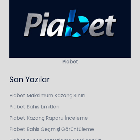
Piabet
Son Yazılar
Piabet Maksimum Kazanç Sınırı
Piabet Bahis Limitleri
Piabet Kazanç Raporu İnceleme
Piabet Bahis Geçmişi Görüntüleme