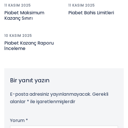
11 KASIM 2025
11 KASIM 2025
Piabet Maksimum
Piabet Bahis Limitleri
Kazanç Sınırı
10 KASIM 2025
Piabet Kazanç Raporu
İnceleme
Bir yanıt yazın
E-posta adresiniz yayınlanmayacak.
Gerekli
alanlar
*
ile işaretlenmişlerdir
Yorum
*