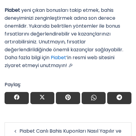
Piabet
yeni çıkan bonusları takip etmek, bahis
deneyiminizi zenginleştirmek adına son derece
önemlidir. Yukarıda belirtilen yöntemler ile bonus
fırsatlarını değerlendirebilir ve kazançlarınızı
artırabilirsiniz. Unutmayın, fırsatlar
değerlendirildiğinde önemli kazançlar sağlayabilir.
Daha fazla bilgi için
Piabet
’in resmi web sitesini
ziyaret etmeyi unutmayın! 🎉
Paylaş:
Post
Piabet Canlı Bahis Kuponları Nasıl Yapılır ve
navigation