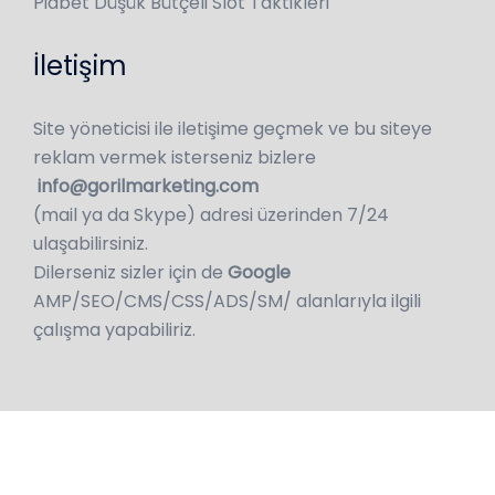
Piabet Düşük Bütçeli Slot Taktikleri
İletişim
Site yöneticisi ile iletişime geçmek ve bu siteye
reklam vermek isterseniz bizlere
info@gorilmarketing.com
(mail ya da Skype) adresi üzerinden 7/24
ulaşabilirsiniz.
Dilerseniz sizler için de
Google
AMP/SEO/CMS/CSS/ADS/SM/ alanlarıyla ilgili
çalışma yapabiliriz.