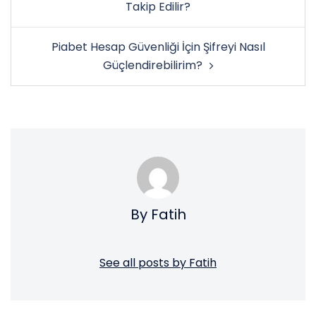
Takip Edilir?
Piabet Hesap Güvenliği İçin Şifreyi Nasıl
Güçlendirebilirim?
By Fatih
See all posts by Fatih