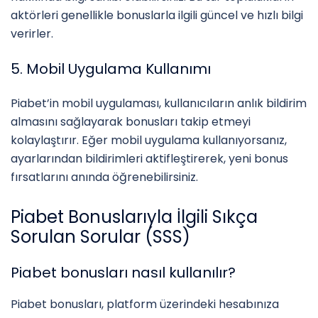
aktörleri genellikle bonuslarla ilgili güncel ve hızlı bilgi
verirler.
5. Mobil Uygulama Kullanımı
Piabet’in mobil uygulaması, kullanıcıların anlık bildirim
almasını sağlayarak bonusları takip etmeyi
kolaylaştırır. Eğer mobil uygulama kullanıyorsanız,
ayarlarından bildirimleri aktifleştirerek, yeni bonus
fırsatlarını anında öğrenebilirsiniz.
Piabet Bonuslarıyla İlgili Sıkça
Sorulan Sorular (SSS)
Piabet bonusları nasıl kullanılır?
Piabet bonusları, platform üzerindeki hesabınıza