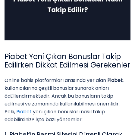
Piabet Yeni Çıkan Bonuslar Takip
Edilirken Dikkat Edilmesi Gerekenler
Online bahis platformları arasında yer alan
Piabet
,
kullanıcılarına çeşitli bonuslar sunarak onları
ödüllendirmektedir. Ancak bu bonusların takip
edilmesi ve zamanında kullanılabilmesi önemlidir.
Peki,
Piabet
yeni çıkan bonusları nasıl takip
edebilirsiniz? İşte bazı yöntemler:
1. Piabet’in Resmi Sitesini Düzenli Olarak