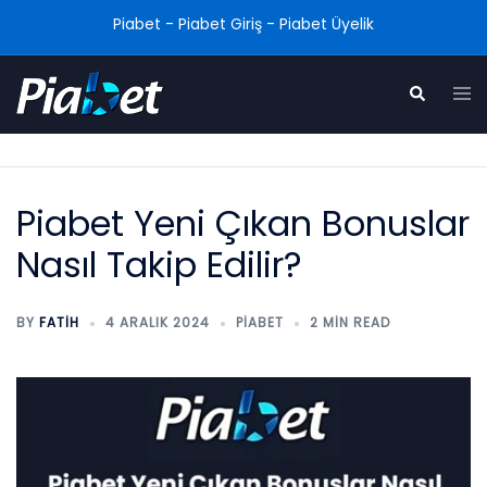
Skip
Piabet - Piabet Giriş - Piabet Üyelik
to
content
Tog
Search
me
Piabet Yeni Çıkan Bonuslar
Nasıl Takip Edilir?
BY
FATIH
4 ARALIK 2024
PIABET
2 MIN READ