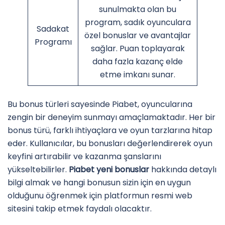
sunulmakta olan bu
program, sadık oyunculara
Sadakat
özel bonuslar ve avantajlar
Programı
sağlar. Puan toplayarak
daha fazla kazanç elde
etme imkanı sunar.
Bu bonus türleri sayesinde Piabet, oyuncularına
zengin bir deneyim sunmayı amaçlamaktadır. Her bir
bonus türü, farklı ihtiyaçlara ve oyun tarzlarına hitap
eder. Kullanıcılar, bu bonusları değerlendirerek oyun
keyfini artırabilir ve kazanma şanslarını
yükseltebilirler.
Piabet yeni bonuslar
hakkında detaylı
bilgi almak ve hangi bonusun sizin için en uygun
olduğunu öğrenmek için platformun resmi web
sitesini takip etmek faydalı olacaktır.