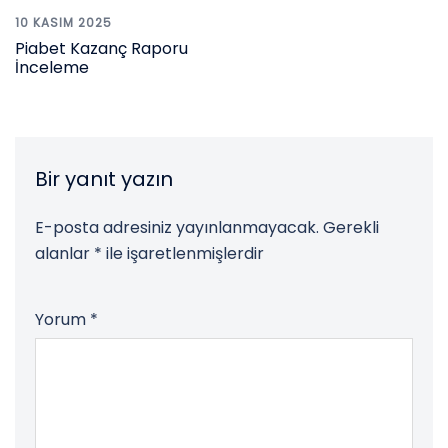
10 KASIM 2025
Piabet Kazanç Raporu
İnceleme
Bir yanıt yazın
E-posta adresiniz yayınlanmayacak.
Gerekli
alanlar
*
ile işaretlenmişlerdir
Yorum
*