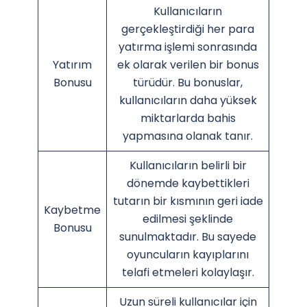
Kullanıcıların
gerçekleştirdiği her para
yatırma işlemi sonrasında
Yatırım
ek olarak verilen bir bonus
Bonusu
türüdür. Bu bonuslar,
kullanıcıların daha yüksek
miktarlarda bahis
yapmasına olanak tanır.
Kullanıcıların belirli bir
dönemde kaybettikleri
tutarın bir kısmının geri iade
Kaybetme
edilmesi şeklinde
Bonusu
sunulmaktadır. Bu sayede
oyuncuların kayıplarını
telafi etmeleri kolaylaşır.
Uzun süreli kullanıcılar için