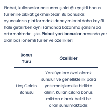
Piabet, kullanıcılarına sunmuş olduğu çeşitli bonus
türleri ile dikkat çekmektedir. Bu bonuslar,
oyuncuların platformdaki deneyimlerini daha keyifli
hale getirirken aynı zamanda kazanma şansını da
artırmaktadır. İşte,
Piabet yeni bonuslar
arasında yer
alan bazı önemli türler ve özellikleri:
Bonus
Özellikler
Türü
Yeni üyelere özel olarak
sunulur ve genellikle ilk para
Hoş Geldin
yatırma işlemi ile birlikte
Bonusu
alınır. Kullanıcılara bonus
miktarı olarak belirli bir
oran sunulmaktadır.