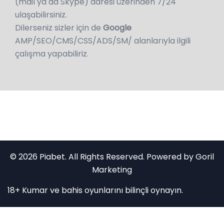
(mail ya da Skype) adresi üzerinden 7/24
ulaşabilirsiniz.
Dilerseniz sizler için de
Google
AMP/SEO/CMS/CSS/ADS/SM/ alanlarıyla ilgili
çalışma yapabiliriz.
© 2026 Piabet. All Rights Reserved. Powered by Goril
Marketing
18+ Kumar ve bahis oyunlarını bilinçli oynayın.