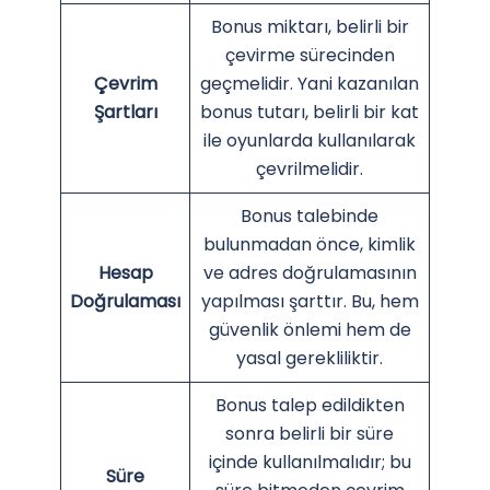
Bonus miktarı, belirli bir
çevirme sürecinden
Çevrim
geçmelidir. Yani kazanılan
Şartları
bonus tutarı, belirli bir kat
ile oyunlarda kullanılarak
çevrilmelidir.
Bonus talebinde
bulunmadan önce, kimlik
Hesap
ve adres doğrulamasının
Doğrulaması
yapılması şarttır. Bu, hem
güvenlik önlemi hem de
yasal gerekliliktir.
Bonus talep edildikten
sonra belirli bir süre
içinde kullanılmalıdır; bu
Süre