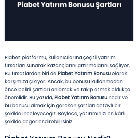
Piabet platformu, kullanıcılarına çeşitli yatırım
fırsatları sunarak kazançlarını artırmalarını sağlıyor.
Bu fırsatlardan biri de
Piabet Yatırım Bonusu
olarak
karşımıza çıkıyor. Ancak, bu bonusu kullanmadan
önce belirli şartları anlamak ve takip etmek oldukça
önemlidir. Bu yazıda,
Piabet Yatırım Bonusu
nedir ve
bu bonusu almak için gereken şartları detaylı bir
şekilde inceleyeceğiz. Böylece, yatırımınızı en kârlı
şekilde değerlendirebilirsiniz.