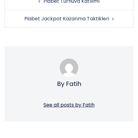
Piabet Turnuva Katılımı
navigation
Piabet Jackpot Kazanma Taktikleri
By Fatih
See all posts by Fatih