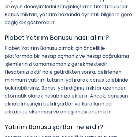
ile oyun deneyimlerini zenginleştirme fırsatı bulurlar.
Bonus miktarı, yatırım hakkında ayrıntılı bilgilere göre
değişiklik gösterebilir.
Piabet Yatırım Bonusu nasıl alınır?
Piabet Yatırım Bonusu almak için öncelikle
platformda bir hesap açmanız ve hesap doğrulama
işlemlerinizi tamamlamanız gerekmektedir.
Hesabınızı aktif hale getirdikten sonra, belirlenen
minimum yatırım tutarını yatırarak bonus talebinde
bulunabilirsiniz. Bonus, yatırdığınız miktar üzerinden
otomatik olarak hesabınıza eklenir. Ancak, bonusun
alınabilmesi için belirli şartlar ve kuralların da
dikkatlice okunması ve anlaşılması önemlidir.
Yatırım Bonusu şartları nelerdir?