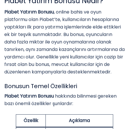
Piabet Yatırım Bonusu Nedir?
Piabet Yatırım Bonusu
, online bahis ve oyun
platformu olan Piabet’te, kullanıcıların hesaplarına
yaptıkları ilk para yatırma işlemlerinde elde ettikleri
ek bir teşvik sunmaktadır. Bu bonus, oyuncuların
daha fazla miktar ile oyun oynamalarına olanak
tanırken, aynı zamanda kazançlarını artırmalarına da
yardımcı olur. Genellikle yeni kullanıcılar için cazip bir
fırsat olan bu bonus, mevcut kullanıcılar için de
düzenlenen kampanyalarla desteklenmektedir.
Bonusun Temel Özellikleri
Piabet Yatırım Bonusu
hakkında bilinmesi gereken
bazı önemli özellikler şunlardır:
Özellik
Açıklama