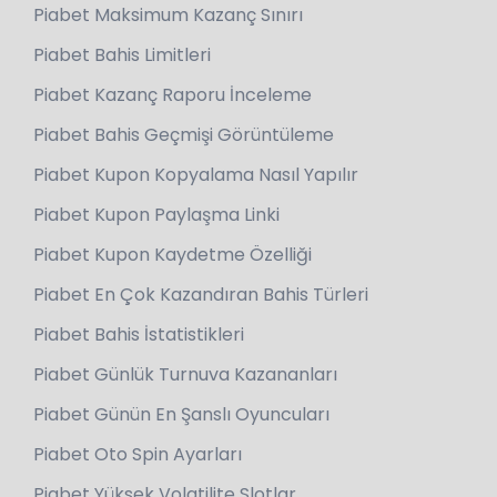
Piabet Maksimum Kazanç Sınırı
Piabet Bahis Limitleri
Piabet Kazanç Raporu İnceleme
Piabet Bahis Geçmişi Görüntüleme
Piabet Kupon Kopyalama Nasıl Yapılır
Piabet Kupon Paylaşma Linki
Piabet Kupon Kaydetme Özelliği
Piabet En Çok Kazandıran Bahis Türleri
Piabet Bahis İstatistikleri
Piabet Günlük Turnuva Kazananları
Piabet Günün En Şanslı Oyuncuları
Piabet Oto Spin Ayarları
Piabet Yüksek Volatilite Slotlar