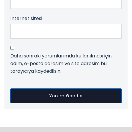
İnternet sitesi
Daha sonraki yorumlarımda kullanılması için
adım, e-posta adresim ve site adresim bu
tarayıcıya kaydedilsin.