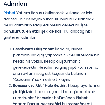
Adımları
Piabet
Yatırım Bonusu
kullanmak, kullanıcılar için
avantajlı bir deneyim sunar. Bu bonusu kullanmak,
belirli adımların takip edilmesini gerektirir. İşte,
bonusunuzu en etkili şekilde nasıl kullanacağınızı
gösteren adımlar:
Hesabınıza Giriş Yapın:
İlk adım, Piabet
platformuna giriş yapmaktır. Eğer sistemde bir
hesabınız yoksa, hesap oluşturmanız
gerekecektir. Hesabınıza giriş yaptıktan sonra,
ana sayfanın sağ üst köşesinde bulunan
“Cüzdanım” sekmesine tıklayın.
Bonusunuzu Aktif Hale Getirin:
Hesap ayarlarına
girdiğinizde, bonus seçeneklerini göreceksiniz.
Burada, aktif bonuslar bölümünde
Piabet
Yatırım Bonusu
seçeneğini bulmanız önemli.