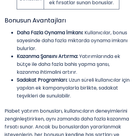
ek fırsatlar sunan bonuslar.
Bonusun Avantajları
Daha Fazla Oynama İmkanı:
Kullanıcılar, bonus
sayesinde daha fazla miktarda oynama imkanı
bulurlar.
Kazanma Şansını Artırma:
Yatırımlarında ek
bütçe ile daha fazla bahis yapma şansı,
kazanma ihtimalini artırır.
Sadakat Programları:
Uzun süreli kullanıcılar için
yapılan ek kampanyalarla birlikte, sadakat
teşvikleri de sunulabilir.
Piabet yatırım bonusları, kullanıcıların deneyimlerini
zenginleştirirken, aynı zamanda daha fazla kazanma
fırsatı sunar. Ancak bu bonuslardan yararlanmak
isteyenlerin, her bonusun kendine has şartları ve