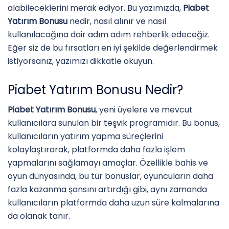
alabileceklerini merak ediyor. Bu yazımızda,
Piabet
Yatırım Bonusu
nedir, nasıl alınır ve nasıl
kullanılacağına dair adım adım rehberlik edeceğiz.
Eğer siz de bu fırsatları en iyi şekilde değerlendirmek
istiyorsanız, yazımızı dikkatle okuyun.
Piabet Yatırım Bonusu Nedir?
Piabet Yatırım Bonusu
, yeni üyelere ve mevcut
kullanıcılara sunulan bir teşvik programıdır. Bu bonus,
kullanıcıların yatırım yapma süreçlerini
kolaylaştırarak, platformda daha fazla işlem
yapmalarını sağlamayı amaçlar. Özellikle bahis ve
oyun dünyasında, bu tür bonuslar, oyuncuların daha
fazla kazanma şansını artırdığı gibi, aynı zamanda
kullanıcıların platformda daha uzun süre kalmalarına
da olanak tanır.