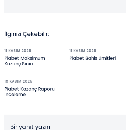
İlginizi Çekebilir:
11 KASIM 2025
11 KASIM 2025
Piabet Maksimum
Piabet Bahis Limitleri
Kazanç Sınırı
10 KASIM 2025
Piabet Kazanç Raporu
İnceleme
Bir yanıt yazın