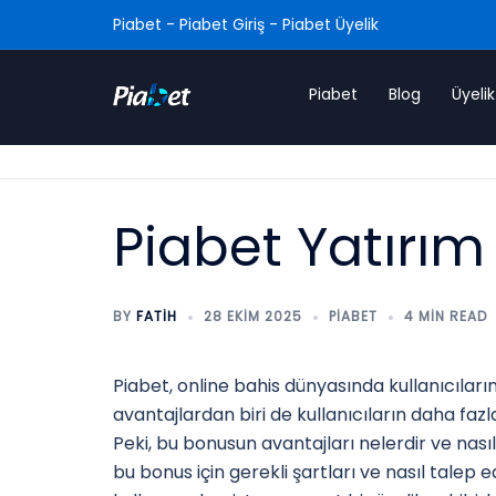
Skip
Piabet - Piabet Giriş - Piabet Üyelik
to
content
Piabet
Blog
Üyelik
Piabet Yatırım
BY
FATIH
28 EKIM 2025
PIABET
4 MIN READ
Piabet, online bahis dünyasında kullanıcıla
avantajlardan biri de kullanıcıların daha fa
Peki, bu bonusun avantajları nelerdir ve nası
bu bonus için gerekli şartları ve nasıl talep e