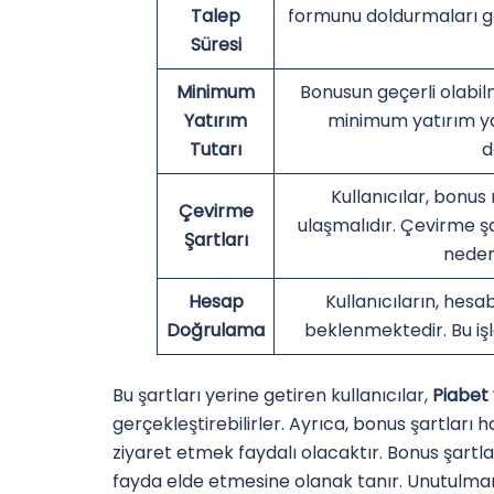
Talep
formunu doldurmaları ge
Süresi
Minimum
Bonusun geçerli olabilm
Yatırım
minimum yatırım ya
Tutarı
d
Kullanıcılar, bonus
Çevirme
ulaşmalıdır. Çevirme şa
Şartları
nedenl
Hesap
Kullanıcıların, hesa
Doğrulama
beklenmektedir. Bu işl
Bu şartları yerine getiren kullanıcılar,
Piabet
gerçekleştirebilirler. Ayrıca, bonus şartları h
ziyaret etmek faydalı olacaktır. Bonus şar
fayda elde etmesine olanak tanır. Unutulmama