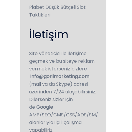
Piabet Düşük Bütçeli Slot
Taktikleri
İletişim
Site yöneticisi ile iletişime
geçmek ve bu siteye reklam
vermek isterseniz bizlere
info@gorilmarketing.com
(mail ya da Skype) adresi
üzerinden 7/24 ulaşabilirsiniz.
Dilerseniz sizler için
de
Google
AMP/SEO/CMS/CSS/ADS/SM/
alanlarıyla ilgili çalışma
yapabiliriz.