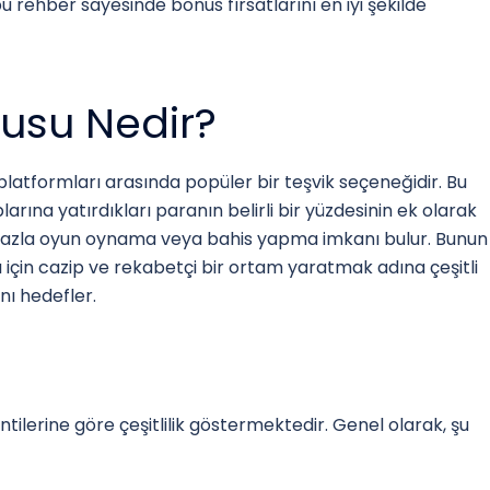
 bu rehber sayesinde bonus fırsatlarını en iyi şekilde
nusu Nedir?
 platformları arasında popüler bir teşvik seçeneğidir. Bu
rına yatırdıkları paranın belirli bir yüzdesinin ek olarak
a fazla oyun oynama veya bahis yapma imkanı bulur. Bunun
rı için cazip ve rekabetçi bir ortam yaratmak adına çeşitli
nı hedefler.
entilerine göre çeşitlilik göstermektedir. Genel olarak, şu