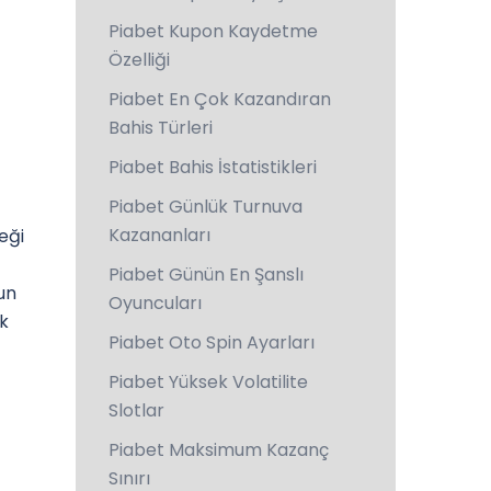
Piabet Kupon Kaydetme
Özelliği
Piabet En Çok Kazandıran
Bahis Türleri
Piabet Bahis İstatistikleri
Piabet Günlük Turnuva
Kazananları
eği
Piabet Günün En Şanslı
un
Oyuncuları
ik
Piabet Oto Spin Ayarları
Piabet Yüksek Volatilite
Slotlar
Piabet Maksimum Kazanç
Sınırı