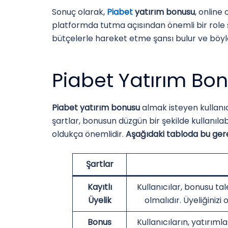
Sonuç olarak,
Piabet
yatırım bonusu
, online
platformda tutma açısından önemli bir role 
bütçelerle hareket etme şansı bulur ve böyl
Piabet Yatırım Bon
Piabet yatırım bonusu
almak isteyen kullanıc
şartlar, bonusun düzgün bir şekilde kullanıla
oldukça önemlidir.
Aşağıdaki tabloda bu gerek
Şartlar
Kayıtlı
Kullanıcılar, bonusu ta
Üyelik
olmalıdır. Üyeliğinizi
Bonus
Kullanıcıların, yatırıml