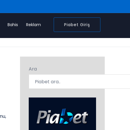
Bahis
Reklam
Piabet Giriş
Ara
nu,