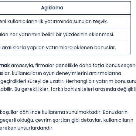
Açıklama
eni kullanıcıların ilk yatırımında sunulan teşvik.
lan her yatırımın belirli bir yüzdesinin eklenmesi.
li aralıklarla yapılan yatırımlara eklenen bonuslar.
nmak
amacıyla, firmalar genellikle daha fazla bonus seçen
uslar, kullanıcıların oyun deneyimlerini artırmalarına
çirdikleri süreyi de uzatır. Herhangi bir yatırım bonusun
lir. Bu gereklilikler, farklı bahis siteleri arasında değişikl
e koşullar dâhilinde kullanıma sunulmaktadır. Bonusların
eçerli olduğu, çevrim şartları gibi detaylar, kullanıcıların
ereken unsurlardandır.