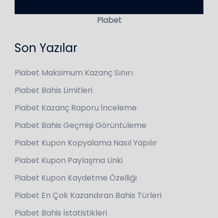
Piabet
Son Yazılar
Piabet Maksimum Kazanç Sınırı
Piabet Bahis Limitleri
Piabet Kazanç Raporu İnceleme
Piabet Bahis Geçmişi Görüntüleme
Piabet Kupon Kopyalama Nasıl Yapılır
Piabet Kupon Paylaşma Linki
Piabet Kupon Kaydetme Özelliği
Piabet En Çok Kazandıran Bahis Türleri
Piabet Bahis İstatistikleri