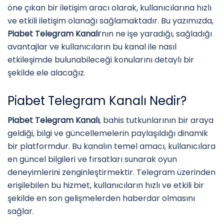
öne çıkan bir iletişim aracı olarak, kullanıcılarına hızlı
ve etkili iletişim olanağı sağlamaktadır. Bu yazımızda,
Piabet Telegram Kanalı
‘nın ne işe yaradığı, sağladığı
avantajlar ve kullanıcıların bu kanal ile nasıl
etkileşimde bulunabileceği konularını detaylı bir
şekilde ele alacağız.
Piabet Telegram Kanalı Nedir?
Piabet Telegram Kanalı
, bahis tutkunlarının bir araya
geldiği, bilgi ve güncellemelerin paylaşıldığı dinamik
bir platformdur. Bu kanalın temel amacı, kullanıcılara
en güncel bilgileri ve fırsatları sunarak oyun
deneyimlerini zenginleştirmektir. Telegram üzerinden
erişilebilen bu hizmet, kullanıcıların hızlı ve etkili bir
şekilde en son gelişmelerden haberdar olmasını
sağlar.