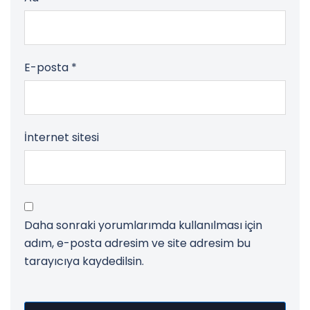
E-posta
*
İnternet sitesi
Daha sonraki yorumlarımda kullanılması için
adım, e-posta adresim ve site adresim bu
tarayıcıya kaydedilsin.