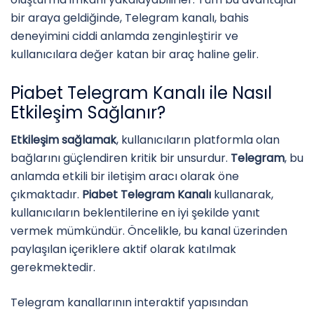
bir araya geldiğinde, Telegram kanalı, bahis
deneyimini ciddi anlamda zenginleştirir ve
kullanıcılara değer katan bir araç haline gelir.
Piabet Telegram Kanalı ile Nasıl
Etkileşim Sağlanır?
Etkileşim sağlamak
, kullanıcıların platformla olan
bağlarını güçlendiren kritik bir unsurdur.
Telegram
, bu
anlamda etkili bir iletişim aracı olarak öne
çıkmaktadır.
Piabet Telegram Kanalı
kullanarak,
kullanıcıların beklentilerine en iyi şekilde yanıt
vermek mümkündür. Öncelikle, bu kanal üzerinden
paylaşılan içeriklere aktif olarak katılmak
gerekmektedir.
Telegram kanallarının interaktif yapısından