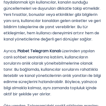
faydalanmak için kullanıcılar, kanalın sunduğu
güncellemeleri ve duyuruları dikkatle takip etmelidir.
Yeni fırsatlar, bonuslar veya etkinlikler gibi bilgilerin
yanı sıra, kullanıcılar kanaldan gelen anketler ve geri
bildirim taleplerine de yanıt verebilirler. Bu tür
etkileşimler, hem kullanıcı deneyimini artırır hem de
kanal yöneticilerine değerli geri dönüşler sağlar.
Ayrıca,
Piabet Telegram Kanalı
üzerinden yapılan
canlı sohbet seanslarına katılım, kullanıcıların
sorularını anlık olarak yöneltebilmelerine olanak
tanır. Bu bağlamda, kullanıcılar sorularını rahatlıkla
iletebilir ve kanal yöneticilerinin anlık yanıtları ile bilgi
edinme süreçlerini hızlandırabilir. Böylece, yalnızca
bilgi almakla kalmaz, aynı zamanda topluluk içinde
aktif bir şekilde yer alırlar.
Öte yandan, Telegram’daki çeşitli etkileşim araçları,