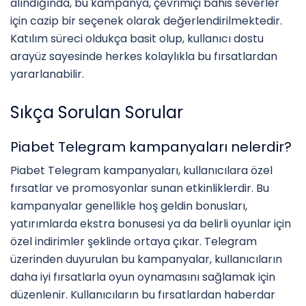
alındığında, bu kampanya, çevrimiçi bahis severler
için cazip bir seçenek olarak değerlendirilmektedir.
Katılım süreci oldukça basit olup, kullanıcı dostu
arayüz sayesinde herkes kolaylıkla bu fırsatlardan
yararlanabilir.
Sıkça Sorulan Sorular
Piabet Telegram kampanyaları nelerdir?
Piabet Telegram kampanyaları, kullanıcılara özel
fırsatlar ve promosyonlar sunan etkinliklerdir. Bu
kampanyalar genellikle hoş geldin bonusları,
yatırımlarda ekstra bonusesi ya da belirli oyunlar için
özel indirimler şeklinde ortaya çıkar. Telegram
üzerinden duyurulan bu kampanyalar, kullanıcıların
daha iyi fırsatlarla oyun oynamasını sağlamak için
düzenlenir. Kullanıcıların bu fırsatlardan haberdar