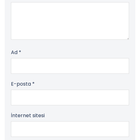
Ad
*
E-posta
*
İnternet sitesi