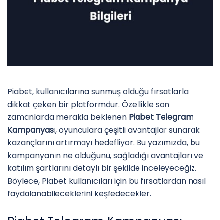
Piabet, kullanıcılarına sunmuş olduğu fırsatlarla
dikkat çeken bir platformdur. Özellikle son
zamanlarda merakla beklenen
Piabet Telegram
Kampanyası
, oyunculara çeşitli avantajlar sunarak
kazançlarını artırmayı hedefliyor. Bu yazımızda, bu
kampanyanın ne olduğunu, sağladığı avantajları ve
katılım şartlarını detaylı bir şekilde inceleyeceğiz.
Böylece, Piabet kullanıcıları için bu fırsatlardan nasıl
faydalanabileceklerini keşfedecekler.