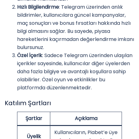
Hızlı Bilgilendirme
: Telegram üzerinden anlık
bildirimler, kullanıcılara güncel kampanyalar,
maç sonuçları ve bonus fırsatları hakkında hızlı
bilgi almasını sağlar. Bu sayede, piyasa
hareketlerini kaçırmadan değerlendirme imkanı
bulursunuz.
Özel İçerik
: Sadece Telegram üzerinden ulaşılan
içerikler sayesinde, kullanıcılar diğer üyelerden
daha fazla bilgiye ve avantajlı koşullara sahip
olabilirler. Özel oyun ve etkinlikler bu
platformda düzenlenmektedir.
Katılım Şartları
Şartlar
Açıklama
Kullanıcıların, Piabet’e üye
Üyelik