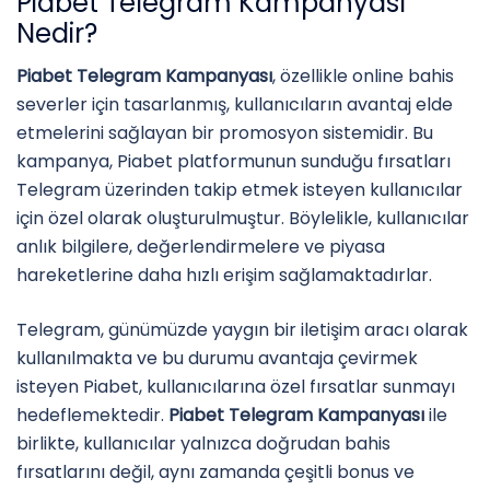
Piabet Telegram Kampanyası
Nedir?
Piabet Telegram Kampanyası
, özellikle online bahis
severler için tasarlanmış, kullanıcıların avantaj elde
etmelerini sağlayan bir promosyon sistemidir. Bu
kampanya, Piabet platformunun sunduğu fırsatları
Telegram üzerinden takip etmek isteyen kullanıcılar
için özel olarak oluşturulmuştur. Böylelikle, kullanıcılar
anlık bilgilere, değerlendirmelere ve piyasa
hareketlerine daha hızlı erişim sağlamaktadırlar.
Telegram, günümüzde yaygın bir iletişim aracı olarak
kullanılmakta ve bu durumu avantaja çevirmek
isteyen Piabet, kullanıcılarına özel fırsatlar sunmayı
hedeflemektedir.
Piabet Telegram Kampanyası
ile
birlikte, kullanıcılar yalnızca doğrudan bahis
fırsatlarını değil, aynı zamanda çeşitli bonus ve