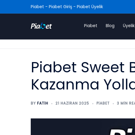
Skip
Piabet - Piabet Giriş - Piabet Üyelik
to
content
Piabet
Blog
Üyelik
Piabet Sweet 
Kazanma Yolla
BY
FATIH
21 HAZIRAN 2025
PIABET
3 MIN RE