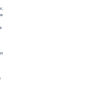
r,
ve
s
an
a