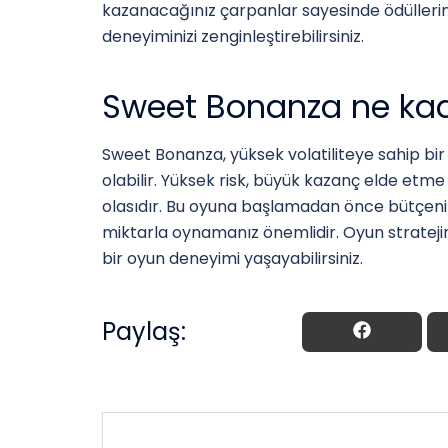
kazanacağınız çarpanlar sayesinde ödüllerini
deneyiminizi zenginleştirebilirsiniz.
Sweet Bonanza ne kada
Sweet Bonanza, yüksek volatiliteye sahip bi
olabilir. Yüksek risk, büyük kazanç elde etme 
olasıdır. Bu oyuna başlamadan önce bütçeniz
miktarla oynamanız önemlidir. Oyun stratejiniz
bir oyun deneyimi yaşayabilirsiniz.
Paylaş:
Post