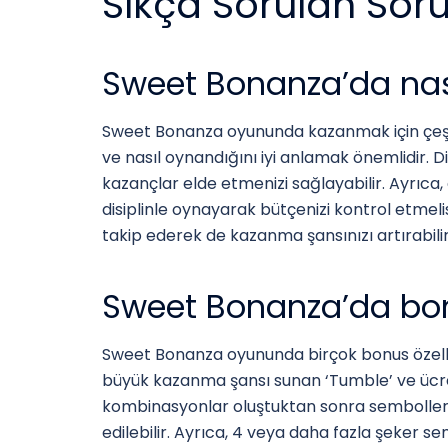
Sıkça Sorulan Soru
Sweet Bonanza’da nası
Sweet Bonanza oyununda kazanmak için çeşitli 
ve nasıl oynandığını iyi anlamak önemlidir. D
kazançlar elde etmenizi sağlayabilir. Ayrıca
disiplinle oynayarak bütçenizi kontrol etmelis
takip ederek de kazanma şansınızı artırabilirs
Sweet Bonanza’da bonus
Sweet Bonanza oyununda birçok bonus özelliğ
büyük kazanma şansı sunan ‘Tumble’ ve ücrets
kombinasyonlar oluştuktan sonra sembolleri
edilebilir. Ayrıca, 4 veya daha fazla şeker se