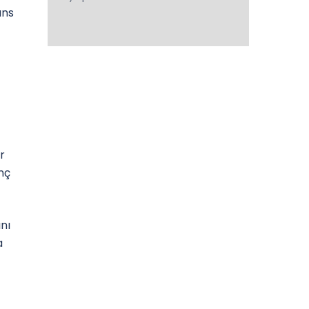
ans
r
nç
nı
a