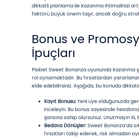
dikkatli planlama ile kazanma ihtimalinizi a
faktörü büyük önem taşır, ancak doğru strate
Bonus ve Promos
İpuçları
Piabet Sweet Bonanza oyununda kazanma şan
rol oynamaktadır. Bu fırsatlardan yararlanar
elde edebilirsiniz. Aşağıda, bu konuda dikka
Kayıt Bonusu:
Yeni üye olduğunuzda genel
inceleyin. Bu bonus sayesinde hesabını
şansına sahip olursunuz. Unutmayın ki, b
Bedava Dönüşler:
Sweet Bonanza’da sık
fırsatları takip ederek, risk almadan oy