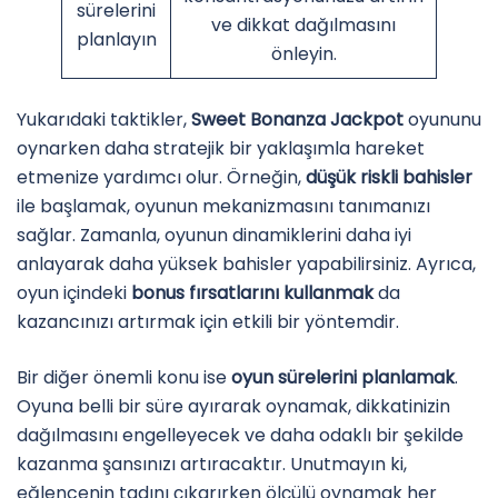
sürelerini
ve dikkat dağılmasını
planlayın
önleyin.
Yukarıdaki taktikler,
Sweet Bonanza Jackpot
oyununu
oynarken daha stratejik bir yaklaşımla hareket
etmenize yardımcı olur. Örneğin,
düşük riskli bahisler
ile başlamak, oyunun mekanizmasını tanımanızı
sağlar. Zamanla, oyunun dinamiklerini daha iyi
anlayarak daha yüksek bahisler yapabilirsiniz. Ayrıca,
oyun içindeki
bonus fırsatlarını kullanmak
da
kazancınızı artırmak için etkili bir yöntemdir.
Bir diğer önemli konu ise
oyun sürelerini planlamak
.
Oyuna belli bir süre ayırarak oynamak, dikkatinizin
dağılmasını engelleyecek ve daha odaklı bir şekilde
kazanma şansınızı artıracaktır. Unutmayın ki,
eğlencenin tadını çıkarırken ölçülü oynamak her