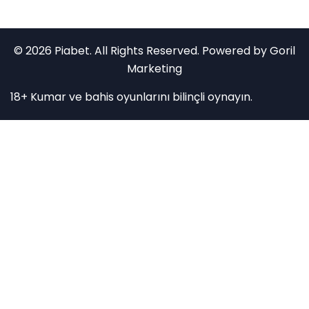
© 2026 Piabet. All Rights Reserved. Powered by Goril
Marketing
18+ Kumar ve bahis oyunlarını bilinçli oynayın.