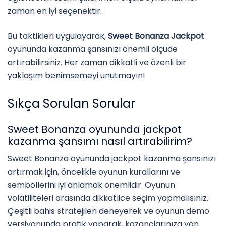
zaman en iyi seçenektir.
Bu taktikleri uygulayarak,
Sweet Bonanza Jackpot
oyununda kazanma şansınızı önemli ölçüde
artırabilirsiniz. Her zaman dikkatli ve özenli bir
yaklaşım benimsemeyi unutmayın!
Sıkça Sorulan Sorular
Sweet Bonanza oyununda jackpot
kazanma şansımı nasıl artırabilirim?
Sweet Bonanza oyununda jackpot kazanma şansınızı
artırmak için, öncelikle oyunun kurallarını ve
sembollerini iyi anlamak önemlidir. Oyunun
volatiliteleri arasında dikkatlice seçim yapmalısınız.
Çeşitli bahis stratejileri deneyerek ve oyunun demo
versiyonunda pratik yaparak, kazançlarınıza yön