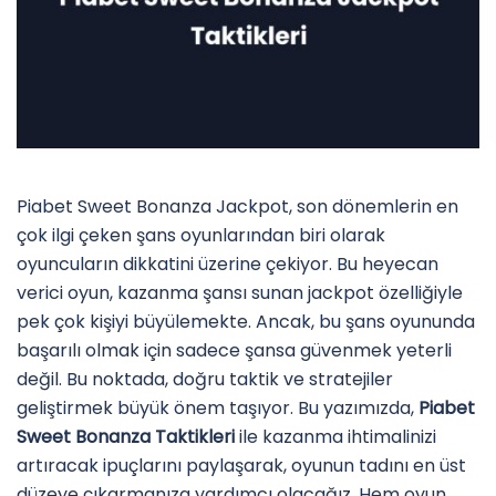
Piabet Sweet Bonanza Jackpot, son dönemlerin en
çok ilgi çeken şans oyunlarından biri olarak
oyuncuların dikkatini üzerine çekiyor. Bu heyecan
verici oyun, kazanma şansı sunan jackpot özelliğiyle
pek çok kişiyi büyülemekte. Ancak, bu şans oyununda
başarılı olmak için sadece şansa güvenmek yeterli
değil. Bu noktada, doğru taktik ve stratejiler
geliştirmek büyük önem taşıyor. Bu yazımızda,
Piabet
Sweet Bonanza Taktikleri
ile kazanma ihtimalinizi
artıracak ipuçlarını paylaşarak, oyunun tadını en üst
düzeye çıkarmanıza yardımcı olacağız. Hem oyun