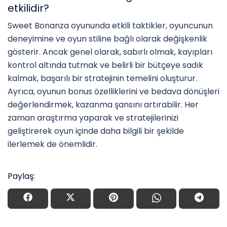
etkilidir?
Sweet Bonanza oyununda etkili taktikler, oyuncunun
deneyimine ve oyun stiline bağlı olarak değişkenlik
gösterir. Ancak genel olarak, sabırlı olmak, kayıpları
kontrol altında tutmak ve belirli bir bütçeye sadık
kalmak, başarılı bir stratejinin temelini oluşturur.
Ayrıca, oyunun bonus özelliklerini ve bedava dönüşleri
değerlendirmek, kazanma şansını artırabilir. Her
zaman araştırma yaparak ve stratejilerinizi
geliştirerek oyun içinde daha bilgili bir şekilde
ilerlemek de önemlidir.
Paylaş: