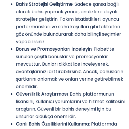
Bahis Stratejisi Geliştirme
: Sadece şansa bağlı
olarak bahis yapmak yerine, analizlere dayalı
stratejiler geliştirin. Takım istatistikleri, oyuncu
performansları ve saha koşulları gibi faktörleri
göz önünde bulundurarak daha bilinçli seçimler
yapabilirsiniz.
Bonus ve Promosyonları İnceleyin
: Piabet’te
sunulan çeşitli bonuslar ve promosyonlar
mevcuttur. Bunları dikkatlice inceleyerek,
avantajlarınızı arttırabilirsiniz. Ancak, bonusların
şartlarını anlamak ve onları yerine getirebilmek
önemlidir.
Güvenilirlik Araştırması
: Bahis platformunun
lisansını, kullanıcı yorumlarını ve hizmet kalitesini
araştırın. Güvenli bir bahis deneyimi için bu
unsurlar oldukça önemlidir.
Canlı Bahis Özelliklerini Kullanma
: Platformda