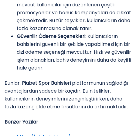
mevcut kullanıcılar için düzenlenen çeşitli
promosyonlar ve bonus kampanyaları da dikkat
çekmektedir. Bu tür teşvikler, kullanıcıların daha
fazla kazanmasına olanak tanır.
Güvenilir Ödeme Seçenekleri
: Kullanıcıların
bahislerini güvenli bir şekilde yapabilmesi için bir
dizi ödeme seçeneği mevcuttur. Hızlı ve güvenilir
işlem olanakları, bahis deneyimini daha da keyifli
hale getirir.
Bunlar,
Piabet Spor Bahisleri
platformunun sağladığı
avantajlardan sadece birkaçıdır. Bu nitelikler,
kullanıcıların deneyimlerini zenginleştirirken, daha
fazla kazanç elde etme fırsatlarını da artırmaktadır.
Benzer Yazılar