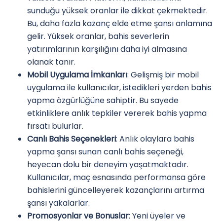
sunduğu yüksek oranlar ile dikkat çekmektedir.
Bu, daha fazla kazanç elde etme şansı anlamına
gelir. Yüksek oranlar, bahis severlerin
yatırımlarının karşılığını daha iyi almasına
olanak tanır.
Mobil Uygulama İmkanları
: Gelişmiş bir mobil
uygulama ile kullanıcılar, istedikleri yerden bahis
yapma özgürlüğüne sahiptir. Bu sayede
etkinliklere anlık tepkiler vererek bahis yapma
fırsatı bulurlar.
Canlı Bahis Seçenekleri
: Anlık olaylara bahis
yapma şansı sunan canlı bahis seçeneği,
heyecan dolu bir deneyim yaşatmaktadır.
Kullanıcılar, maç esnasında performansa göre
bahislerini güncelleyerek kazançlarını artırma
şansı yakalarlar.
Promosyonlar ve Bonuslar
: Yeni üyeler ve