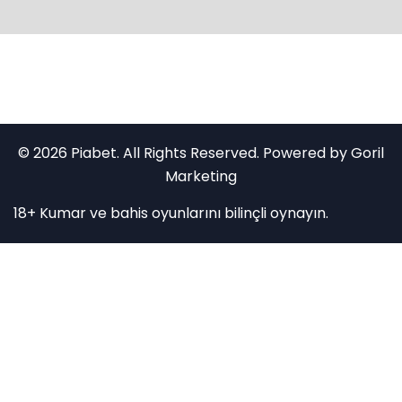
© 2026 Piabet. All Rights Reserved. Powered by Goril
Marketing
18+ Kumar ve bahis oyunlarını bilinçli oynayın.