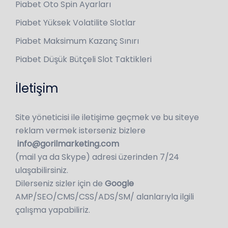
Piabet Oto Spin Ayarları
Piabet Yüksek Volatilite Slotlar
Piabet Maksimum Kazanç Sınırı
Piabet Düşük Bütçeli Slot Taktikleri
İletişim
Site yöneticisi ile iletişime geçmek ve bu siteye
reklam vermek isterseniz bizlere
info@gorilmarketing.com
(mail ya da Skype) adresi üzerinden 7/24
ulaşabilirsiniz.
Dilerseniz sizler için de
Google
AMP/SEO/CMS/CSS/ADS/SM/ alanlarıyla ilgili
çalışma yapabiliriz.