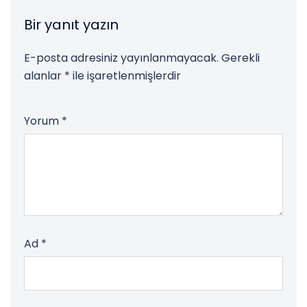
Bir yanıt yazın
E-posta adresiniz yayınlanmayacak.
Gerekli
alanlar
*
ile işaretlenmişlerdir
Yorum
*
Ad
*