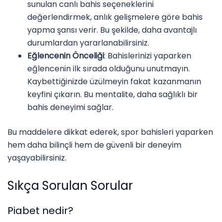
sunulan canlı bahis seçeneklerini
değerlendirmek, anlık gelişmelere göre bahis
yapma şansı verir. Bu şekilde, daha avantajlı
durumlardan yararlanabilirsiniz.
Eğlencenin Önceliği
: Bahislerinizi yaparken
eğlencenin ilk sırada olduğunu unutmayın.
Kaybettiğinizde üzülmeyin fakat kazanmanın
keyfini çıkarın. Bu mentalite, daha sağlıklı bir
bahis deneyimi sağlar.
Bu maddelere dikkat ederek, spor bahisleri yaparken
hem daha bilinçli hem de güvenli bir deneyim
yaşayabilirsiniz.
Sıkça Sorulan Sorular
Piabet nedir?