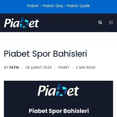
Skip
Piabet - Piabet Giriş - Piabet Üyelik
to
content
Tog
Search
me
Piabet Spor Bahisleri
BY
FATIH
28 ŞUBAT 2025
PIABET
3 MIN READ