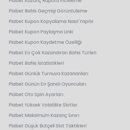
Piabet Kazanç Raporu İnceleme
Piabet Bahis Geçmişi Görüntüleme
Piabet Kupon Kopyalama Nasıl Yapılır
Piabet Kupon Paylaşma Linki
Piabet Kupon Kaydetme Özelliği
Piabet En Çok Kazandıran Bahis Türleri
Piabet Bahis İstatistikleri
Piabet Günlük Turnuva Kazananları
Piabet Günün En Şanslı Oyuncuları
Piabet Oto Spin Ayarları
Piabet Yüksek Volatilite Slotlar
Piabet Maksimum Kazanç Sınırı
Piabet Düşük Bütçeli Slot Taktikleri