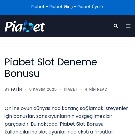
Skip
Piabet - Piabet Giriş - Piabet Üyelik
to
content
Tog
Search
me
Piabet Slot Deneme
Bonusu
BY
FATIH
5 KASIM 2025
PIABET
4 MIN READ
Online oyun dünyasında kazanç sağlamak isteyenler
için bonuslar, şans oyunlarının vazgeçilmez bir
parçasıdır. Bu noktada,
Piabet Slot Bonusu
kullanıcılarına slot oyunlarında ekstra fırsatlar