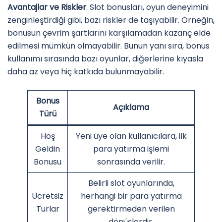
Avantajlar ve Riskler
: Slot bonusları, oyun deneyimini
zenginleştirdiği gibi, bazı riskler de taşıyabilir. Örneğin,
bonusun çevrim şartlarını karşılamadan kazanç elde
edilmesi mümkün olmayabilir. Bunun yanı sıra, bonus
kullanımı sırasında bazı oyunlar, diğerlerine kıyasla
daha az veya hiç katkıda bulunmayabilir.
Bonus
Açıklama
Türü
Hoş
Yeni üye olan kullanıcılara, ilk
Geldin
para yatırma işlemi
Bonusu
sonrasında verilir.
Belirli slot oyunlarında,
Ücretsiz
herhangi bir para yatırma
Turlar
gerektirmeden verilen
dönüşlerdir.