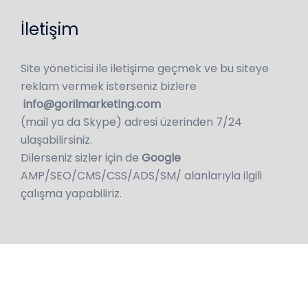
İletişim
Site yöneticisi ile iletişime geçmek ve bu siteye
reklam vermek isterseniz bizlere
info@gorilmarketing.com
(mail ya da Skype) adresi üzerinden 7/24
ulaşabilirsiniz.
Dilerseniz sizler için de
Google
AMP/SEO/CMS/CSS/ADS/SM/ alanlarıyla ilgili
çalışma yapabiliriz.