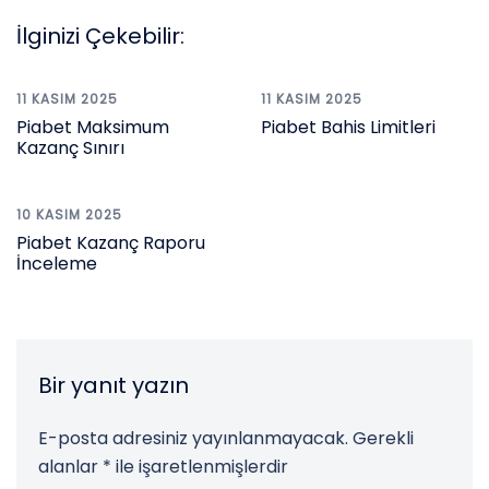
İlginizi Çekebilir:
11 KASIM 2025
11 KASIM 2025
Piabet Maksimum
Piabet Bahis Limitleri
Kazanç Sınırı
10 KASIM 2025
Piabet Kazanç Raporu
İnceleme
Bir yanıt yazın
E-posta adresiniz yayınlanmayacak.
Gerekli
alanlar
*
ile işaretlenmişlerdir