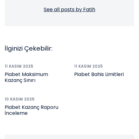
See all posts by Fatih
İlginizi Çekebilir:
11 KASIM 2025
11 KASIM 2025
Piabet Maksimum
Piabet Bahis Limitleri
Kazanç Sınırı
10 KASIM 2025
Piabet Kazanç Raporu
İnceleme