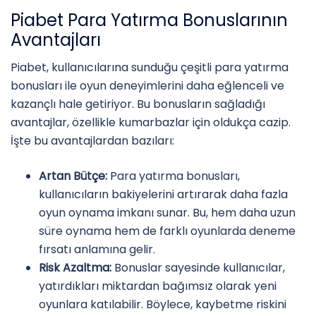
Piabet Para Yatırma Bonuslarının
Avantajları
Piabet, kullanıcılarına sunduğu çeşitli para yatırma
bonusları ile oyun deneyimlerini daha eğlenceli ve
kazançlı hale getiriyor. Bu bonusların sağladığı
avantajlar, özellikle kumarbazlar için oldukça cazip.
İşte bu avantajlardan bazıları:
Artan Bütçe:
Para yatırma bonusları,
kullanıcıların bakiyelerini artırarak daha fazla
oyun oynama imkanı sunar. Bu, hem daha uzun
süre oynama hem de farklı oyunlarda deneme
fırsatı anlamına gelir.
Risk Azaltma:
Bonuslar sayesinde kullanıcılar,
yatırdıkları miktardan bağımsız olarak yeni
oyunlara katılabilir. Böylece, kaybetme riskini