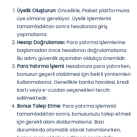
Üyelik Oluşturun
: Öncelikle, Piabet platformuna
üye olmanız gerekiyor. Üyelik işlemlerini
tamamladıktan sonra hesabınıza giriş
yapmalısınız.
Hesap Doğrulaması
: Para yatırma işlemlerine
başlamadan önce hesabınızı doğrulamalısınız.
Bu adım, güvenlik açısından oldukça önemlidir.
Para Yatırma İşlemi
: Hesabınıza para yatırırken,
bonusun geçerli olabilmesi için belirli yöntemleri
kullanmalısınız. Genellikle banka havalesi, kredi
kartı veya e-cüzdan seçenekleri tercih
edilmektedir.
Bonus Talep Etme
: Para yatırma işleminizi
tamamladıktan sonra, bonusunuzu talep etmek
için gerekli alanı doldurmalısınız. Bazı
durumlarda otomatik olarak tanımlanırken,