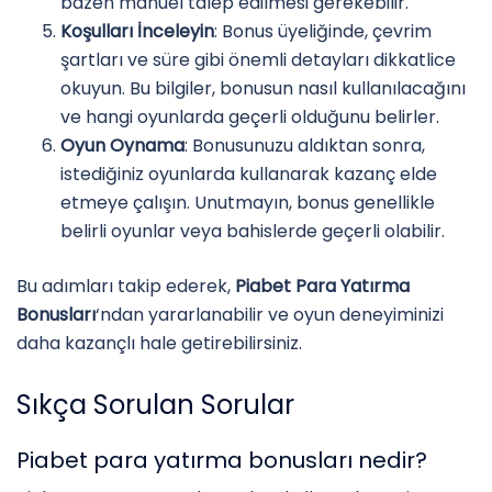
bazen manuel talep edilmesi gerekebilir.
Koşulları İnceleyin
: Bonus üyeliğinde, çevrim
şartları ve süre gibi önemli detayları dikkatlice
okuyun. Bu bilgiler, bonusun nasıl kullanılacağını
ve hangi oyunlarda geçerli olduğunu belirler.
Oyun Oynama
: Bonusunuzu aldıktan sonra,
istediğiniz oyunlarda kullanarak kazanç elde
etmeye çalışın. Unutmayın, bonus genellikle
belirli oyunlar veya bahislerde geçerli olabilir.
Bu adımları takip ederek,
Piabet Para Yatırma
Bonusları
‘ndan yararlanabilir ve oyun deneyiminizi
daha kazançlı hale getirebilirsiniz.
Sıkça Sorulan Sorular
Piabet para yatırma bonusları nedir?