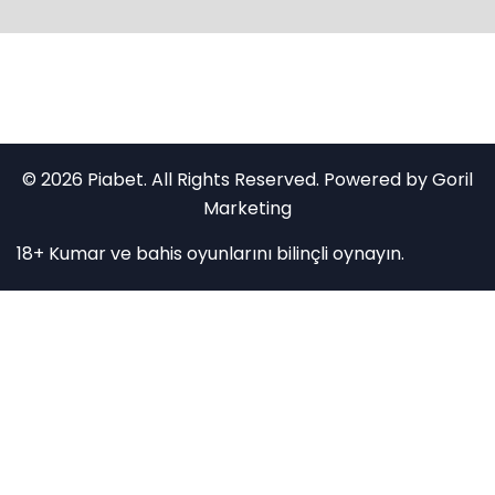
© 2026 Piabet. All Rights Reserved. Powered by Goril
Marketing
18+ Kumar ve bahis oyunlarını bilinçli oynayın.