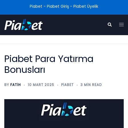
Skip
Piabet - Piabet Giriş - Piabet Üyelik
to
content
Tog
Search
me
Piabet Para Yatırma
Bonusları
BY
FATIH
10 MART 2025
PIABET
3 MIN READ