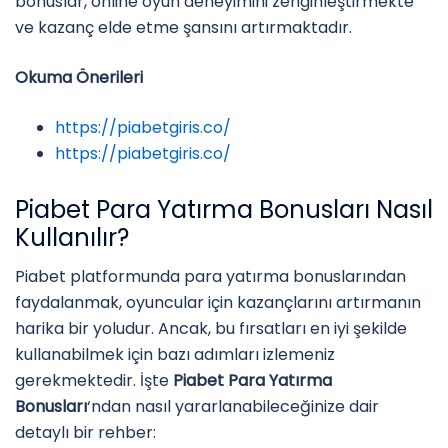
bonuslar, online oyun deneyimini zenginleştirmekte
ve kazanç elde etme şansını artırmaktadır.
Okuma Önerileri
https://piabetgiris.co/
https://piabetgiris.co/
Piabet Para Yatırma Bonusları Nasıl
Kullanılır?
Piabet platformunda para yatırma bonuslarından
faydalanmak, oyuncular için kazançlarını artırmanın
harika bir yoludur. Ancak, bu fırsatları en iyi şekilde
kullanabilmek için bazı adımları izlemeniz
gerekmektedir. İşte
Piabet Para Yatırma
Bonusları
‘ndan nasıl yararlanabileceğinize dair
detaylı bir rehber: