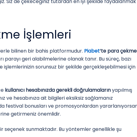
. Siz de çekeceğiniz tutardan en iyi şekilde faydalanmak
kme İşlemleri
lerle bilinen bir bahis platformudur.
Piabet
‘te para çekme
arı parayı geri alabilmelerine olanak tanır. Bu süreç, bazı
işlemlerinizin sorunsuz bir şekilde gerçekleşebilmesi için
ce
kullanıcı hesabınızda gerekli doğrulamaların
yapılmış
ız ve hesabınıza ait bilgileri eksiksiz sağlamanız
da festival bonusları ve promosyonlardan yararlanıyorsan
yerine getirmeniz önemlidir.
 bir seçenek sunmaktadır. Bu yöntemler genellikle şu