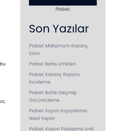
Piabet
Son Yazılar
Piabet Maksimum Kazanç
Sınırı
 bu
Piabet Bahis Limitleri
Piabet Kazanç Raporu
İnceleme
Piabet Bahis Geçmişi
Görüntüleme
ız,
Piabet Kupon Kopyalama
Nasıl Yapılır
Piabet Kupon Paylaşma Linki