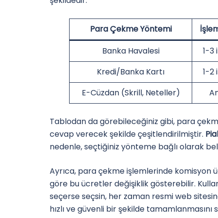
şekildedir:
Para Çekme Yöntemi
İşle
Banka Havalesi
1-3 
Kredi/Banka Kartı
1-2 
E-Cüzdan (Skrill, Neteller)
An
Tablodan da görebileceğiniz gibi, para çekme y
cevap verecek şekilde çeşitlendirilmiştir.
Pia
nedenle, seçtiğiniz yönteme bağlı olarak beli
Ayrıca, para çekme işlemlerinde komisyon üc
göre bu ücretler değişiklik gösterebilir. Kul
seçerse seçsin, her zaman resmi web sitesindek
hızlı ve güvenli bir şekilde tamamlanmasını sa