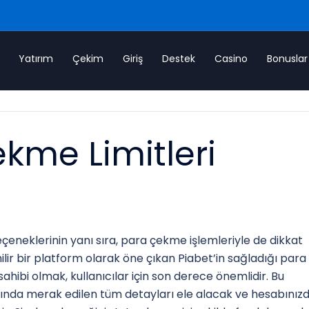
Yatırım
Çekim
Giriş
Destek
Casino
Bonuslar
kme Limitleri
seçeneklerinin yanı sıra, para çekme işlemleriyle de dikkat
ir bir platform olarak öne çıkan Piabet’in sağladığı para
ahibi olmak, kullanıcılar için son derece önemlidir. Bu
nda merak edilen tüm detayları ele alacak ve hesabınız