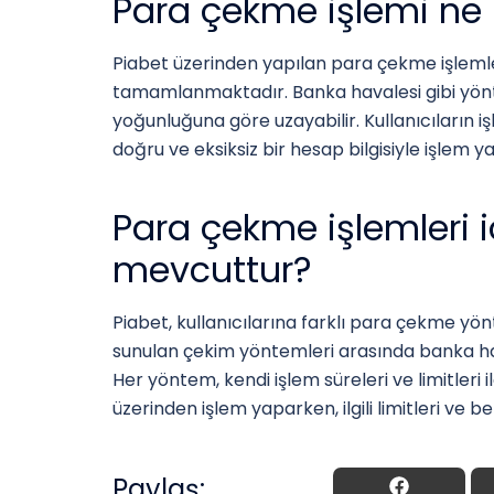
Para çekme işlemi ne 
Piabet üzerinden yapılan para çekme işlemleri
tamamlanmaktadır. Banka havalesi gibi yönt
yoğunluğuna göre uzayabilir. Kullanıcıların i
doğru ve eksiksiz bir hesap bilgisiyle işlem 
Para çekme işlemleri 
mevcuttur?
Piabet, kullanıcılarına farklı para çekme yö
sunulan çekim yöntemleri arasında banka hav
Her yöntem, kendi işlem süreleri ve limitleri il
üzerinden işlem yaparken, ilgili limitleri ve 
Paylaş: