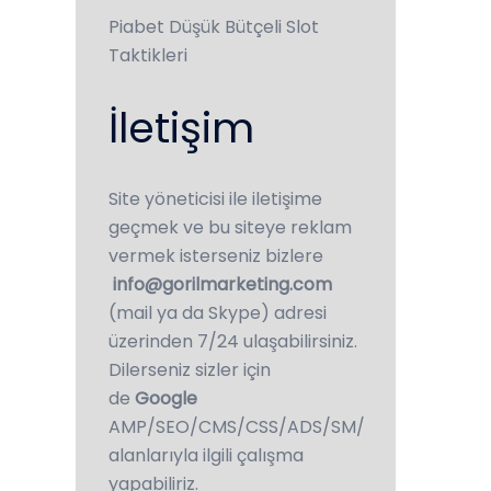
Piabet Düşük Bütçeli Slot
Taktikleri
İletişim
Site yöneticisi ile iletişime
geçmek ve bu siteye reklam
vermek isterseniz bizlere
info@gorilmarketing.com
(mail ya da Skype) adresi
üzerinden 7/24 ulaşabilirsiniz.
Dilerseniz sizler için
de
Google
AMP/SEO/CMS/CSS/ADS/SM/
alanlarıyla ilgili çalışma
yapabiliriz.