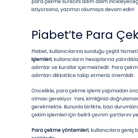
para çekme sürecini adım adım inceleyeceğiz
istiyorsanız, yazımızı okumaya devam edin!
Piabet’te Para Çe
Piabet, kullanıcılarına sunduğu çeşitli hizmet
işlemleri
, kullanıcıların hesaplarına yatırdıkl
adımlar ve kurallar içermektedir. Para çekme 
adımları dikkatlice takip etmeniz önemlidir.
Öncelikle, para çekme işlemi yapmadan ön
olması gerekiyor. Yani, kimliğinizi doğrulaman
gerekmekte. Bununla birlikte, bazı durumlar
çekim işlemleri için belirli çevrim şartlarını 
Para çekme yöntemleri
, kullanıcılara geniş