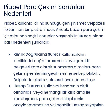
Piabet Para Çekim Sorunları
Nedenleri
Piabet, kullanıcılarına sunduğu geniş hizmet yelpazesi
ile tanınan bir platformdur. Ancak, bazen para çekim
işlemlerinde çeşitli sorunlar yaşanabilir. Bu sorunların
bazı nedenleri şunlardır:
Kimlik Doğrulama Süreci:
Kullanıcıların
kimliklerini doğrulamaması veya gerekli
belgeleri tam olarak sunmamış olmaları, para
çekim işlemlerinin gecikmesine sebep olabilir.
Belgelerin eksiksiz olması büyük önem taşır.
Hesap Durumu:
Kullanıcı hesabının aktif
olmaması veya herhangi bir kısıtlama ile
karşılaşması, para çekim taleplerinin
onaylanmamasına yol açabilir. Hesapta yapılan