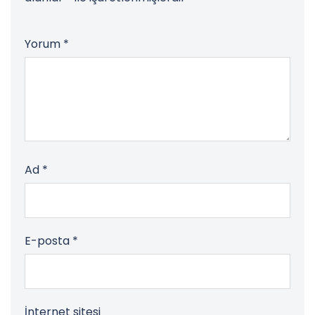
Yorum
*
Ad
*
E-posta
*
İnternet sitesi