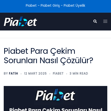
Skip
Piabet - Piabet Giriş - Piabet Üyelik
to
content
Tog
Search
me
Piabet Para Çekim
Sorunları Nasıl Çözülür?
BY
FATIH
12 MART 2025
PIABET
3 MIN READ