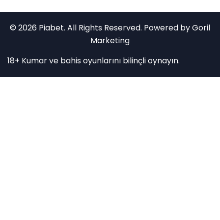
© 2026 Piabet. All Rights Reserved. Powered by Goril
Marketing
18+ Kumar ve bahis oyunlarını bilinçli oynayın.