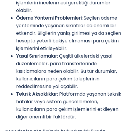
işlemlerin incelenmesi gerektiği durumlar
olabilir.
Ödeme Yöntemi Problemleri:
Seçilen ödeme
yönteminde yaşanan sıkıntılar da önemli bir
etkendir. Bilgilerin yanlış girilmesi ya da seçilen
hesapta yeterli bakiye olmaması para çekim
işlemlerini etkileyebilir.
Yasal Sınırlamalar:
Çeşitli ülkelerdeki yasal
düzenlemeler, para transferlerinde
kısıtlamalara neden olabilir. Bu tür durumlar,
kullanıcıların para çekim taleplerinin
reddedilmesine yol açabilir.
Teknik Aksaklıklar:
Platformda yaşanan teknik
hatalar veya sistem güncellemeleri,
kullanıcıların para çekim işlemlerini etkileyen
diğer önemli bir faktördür.