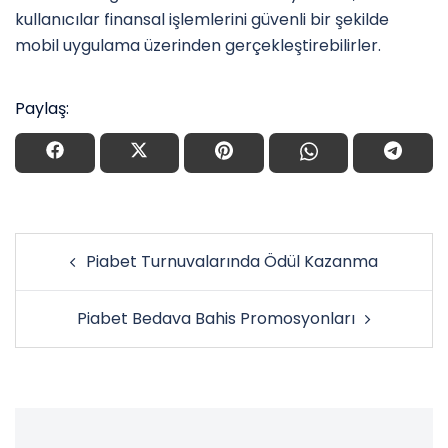
kullanıcılar finansal işlemlerini güvenli bir şekilde
mobil uygulama üzerinden gerçekleştirebilirler.
Paylaş:
Post
Piabet Turnuvalarında Ödül Kazanma
navigation
Piabet Bedava Bahis Promosyonları