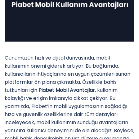
Günümüzün hızlı ve dijital dünyasında, mobil
kullanımın önemi giderek artıyor. Bu bağlamda,
kullanıcıların ihtiyaçlarına en uygun çözümleri sunan
platformlar ön plana çıkmakta. Özellikle bahis
tutkunları için
Piabet Mobil Avantajlar
, kullanım
kolaylığı ve erişim imkanıyla dikkat çekiyor. Bu
yazımızda, Piabet’in mobil uygulamasının sağladığı
hıza ve güvenlik özelliklerine dair tüm detayları
inceleyecek, mobil kullanımın sunduğu avantajların
yanı sıra kullanıcı deneyimini de ele alacağız. Böylece,
mobil bahis deneyiminizi en üst düzeye çıkarmanıza