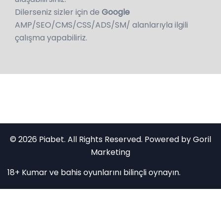
Dilerseniz sizler için de
Google
AMP/SEO/CMS/CSS/ADS/SM/ alanlarıyla ilgili
çalışma yapabiliriz.
© 2026 Piabet. All Rights Reserved. Powered by Goril
Marketing
18+ Kumar ve bahis oyunlarını bilinçli oynayın.