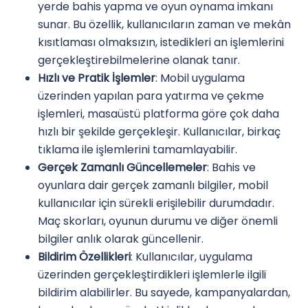
yerde bahis yapma ve oyun oynama imkanı
sunar. Bu özellik, kullanıcıların zaman ve mekân
kısıtlaması olmaksızın, istedikleri an işlemlerini
gerçekleştirebilmelerine olanak tanır.
Hızlı ve Pratik İşlemler
: Mobil uygulama
üzerinden yapılan para yatırma ve çekme
işlemleri, masaüstü platforma göre çok daha
hızlı bir şekilde gerçekleşir. Kullanıcılar, birkaç
tıklama ile işlemlerini tamamlayabilir.
Gerçek Zamanlı Güncellemeler
: Bahis ve
oyunlara dair gerçek zamanlı bilgiler, mobil
kullanıcılar için sürekli erişilebilir durumdadır.
Maç skorları, oyunun durumu ve diğer önemli
bilgiler anlık olarak güncellenir.
Bildirim Özellikleri
: Kullanıcılar, uygulama
üzerinden gerçekleştirdikleri işlemlerle ilgili
bildirim alabilirler. Bu sayede, kampanyalardan,