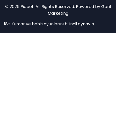
© 2026 Piabet. All Rights Reserved. Powered by Goril
Marketing
18+ Kumar ve bahis oyunlarını bilinçli oynayın.