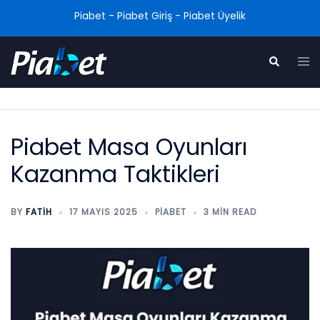
Skip
Piabet - Piabet Giriş - Piabet Üyelik
to
content
Tog
Search
me
Piabet Masa Oyunları
Kazanma Taktikleri
BY
FATIH
17 MAYIS 2025
PIABET
3 MIN READ