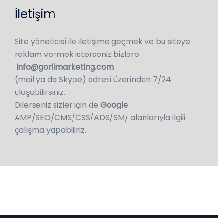
İletişim
Site yöneticisi ile iletişime geçmek ve bu siteye
reklam vermek isterseniz bizlere
info@gorilmarketing.com
(mail ya da Skype) adresi üzerinden 7/24
ulaşabilirsiniz.
Dilerseniz sizler için de
Google
AMP/SEO/CMS/CSS/ADS/SM/ alanlarıyla ilgili
çalışma yapabiliriz.