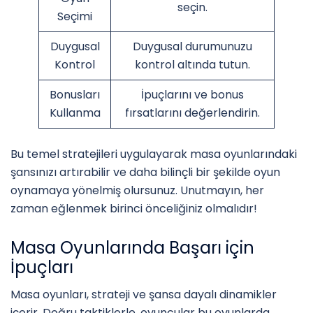
seçin.
Seçimi
Duygusal
Duygusal durumunuzu
Kontrol
kontrol altında tutun.
Bonusları
İpuçlarını ve bonus
Kullanma
fırsatlarını değerlendirin.
Bu temel stratejileri uygulayarak masa oyunlarındaki
şansınızı artırabilir ve daha bilinçli bir şekilde oyun
oynamaya yönelmiş olursunuz. Unutmayın, her
zaman eğlenmek birinci önceliğiniz olmalıdır!
Masa Oyunlarında Başarı için
İpuçları
Masa oyunları, strateji ve şansa dayalı dinamikler
içerir. Doğru taktiklerle, oyuncular bu oyunlarda