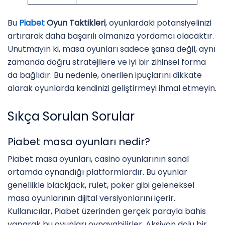
Bu
Piabet
Oyun Taktikleri
, oyunlardaki potansiyelinizi
artırarak daha başarılı olmanıza yordamcı olacaktır.
Unutmayın ki, masa oyunları sadece şansa değil, aynı
zamanda doğru stratejilere ve iyi bir zihinsel forma
da bağlıdır. Bu nedenle, önerilen ipuçlarını dikkate
alarak oyunlarda kendinizi geliştirmeyi ihmal etmeyin.
Sıkça Sorulan Sorular
Piabet masa oyunları nedir?
Piabet masa oyunları, casino oyunlarının sanal
ortamda oynandığı platformlardır. Bu oyunlar
genellikle blackjack, rulet, poker gibi geleneksel
masa oyunlarının dijital versiyonlarını içerir.
Kullanıcılar, Piabet üzerinden gerçek parayla bahis
yaparak bu oyunları oynayabilirler. Aksiyon dolu bir