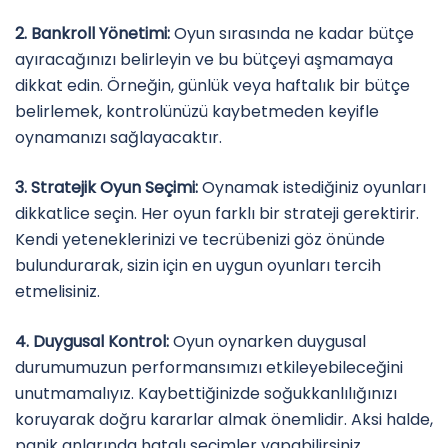
2. Bankroll Yönetimi:
Oyun sırasında ne kadar bütçe
ayıracağınızı belirleyin ve bu bütçeyi aşmamaya
dikkat edin. Örneğin, günlük veya haftalık bir bütçe
belirlemek, kontrolünüzü kaybetmeden keyifle
oynamanızı sağlayacaktır.
3. Stratejik Oyun Seçimi:
Oynamak istediğiniz oyunları
dikkatlice seçin. Her oyun farklı bir strateji gerektirir.
Kendi yeteneklerinizi ve tecrübenizi göz önünde
bulundurarak, sizin için en uygun oyunları tercih
etmelisiniz.
4. Duygusal Kontrol:
Oyun oynarken duygusal
durumumuzun performansımızı etkileyebileceğini
unutmamalıyız. Kaybettiğinizde soğukkanlılığınızı
koruyarak doğru kararlar almak önemlidir. Aksi halde,
panik anlarında hatalı seçimler yapabilirsiniz.