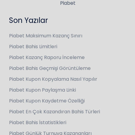
Piabet
Son Yazılar
Piabet Maksimum Kazanç Sınırı
Piabet Bahis Limitleri
Piabet Kazanç Raporu İnceleme
Piabet Bahis Geçmişi Görüntüleme
Piabet Kupon Kopyalama Nasıl Yapılır
Piabet Kupon Paylaşma Linki
Piabet Kupon Kaydetme Özelliği
Piabet En Çok Kazandıran Bahis Türleri
Piabet Bahis İstatistikleri
Piabet Günlük Turnuva Kazananları