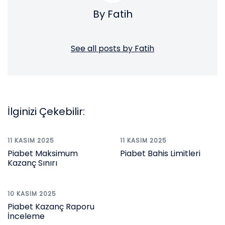
By Fatih
See all posts by Fatih
İlginizi Çekebilir:
11 KASIM 2025
11 KASIM 2025
Piabet Maksimum
Piabet Bahis Limitleri
Kazanç Sınırı
10 KASIM 2025
Piabet Kazanç Raporu
İnceleme