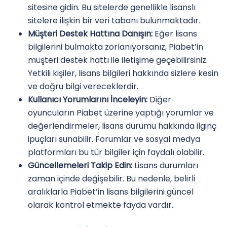
sitesine gidin. Bu sitelerde genellikle lisanslı
sitelere ilişkin bir veri tabanı bulunmaktadır.
Müşteri Destek Hattına Danışın:
Eğer lisans
bilgilerini bulmakta zorlanıyorsanız, Piabet’in
müşteri destek hattı ile iletişime geçebilirsiniz.
Yetkili kişiler, lisans bilgileri hakkında sizlere kesin
ve doğru bilgi vereceklerdir.
Kullanıcı Yorumlarını İnceleyin:
Diğer
oyuncuların Piabet üzerine yaptığı yorumlar ve
değerlendirmeler, lisans durumu hakkında ilginç
ipuçları sunabilir. Forumlar ve sosyal medya
platformları bu tür bilgiler için faydalı olabilir.
Güncellemeleri Takip Edin:
Lisans durumları
zaman içinde değişebilir. Bu nedenle, belirli
aralıklarla Piabet’in lisans bilgilerini güncel
olarak kontrol etmekte fayda vardır.