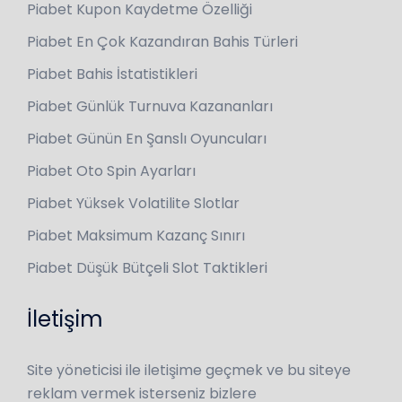
Piabet Kupon Kaydetme Özelliği
Piabet En Çok Kazandıran Bahis Türleri
Piabet Bahis İstatistikleri
Piabet Günlük Turnuva Kazananları
Piabet Günün En Şanslı Oyuncuları
Piabet Oto Spin Ayarları
Piabet Yüksek Volatilite Slotlar
Piabet Maksimum Kazanç Sınırı
Piabet Düşük Bütçeli Slot Taktikleri
İletişim
Site yöneticisi ile iletişime geçmek ve bu siteye
reklam vermek isterseniz bizlere