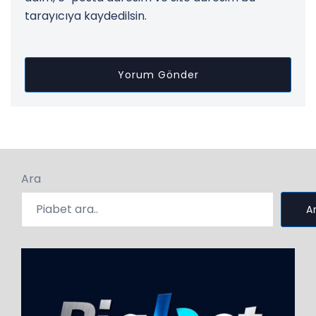
tarayıcıya kaydedilsin.
Ara
A