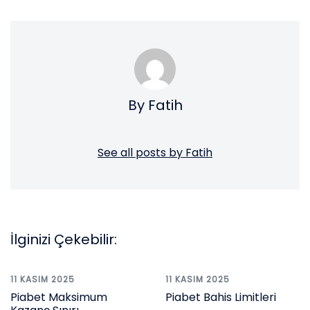
By Fatih
See all posts by Fatih
İlginizi Çekebilir:
11 KASIM 2025
11 KASIM 2025
Piabet Maksimum
Piabet Bahis Limitleri