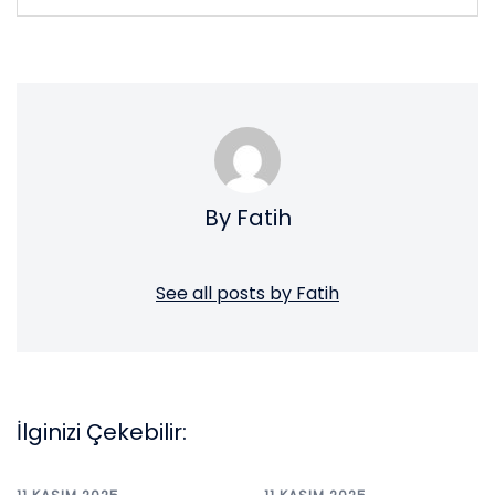
By Fatih
See all posts by Fatih
İlginizi Çekebilir: