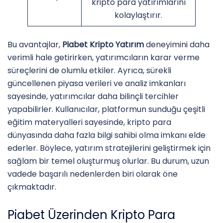
kripto para yatırımlarını
kolaylaştırır.
Bu avantajlar,
Piabet Kripto Yatırım
deneyimini daha
verimli hale getirirken, yatırımcıların karar verme
süreçlerini de olumlu etkiler. Ayrıca, sürekli
güncellenen piyasa verileri ve analiz imkanları
sayesinde, yatırımcılar daha bilinçli tercihler
yapabilirler. Kullanıcılar, platformun sunduğu çeşitli
eğitim materyalleri sayesinde, kripto para
dünyasında daha fazla bilgi sahibi olma imkanı elde
ederler. Böylece, yatırım stratejilerini geliştirmek için
sağlam bir temel oluşturmuş olurlar. Bu durum, uzun
vadede başarılı nedenlerden biri olarak öne
çıkmaktadır.
Piabet Üzerinden Kripto Para