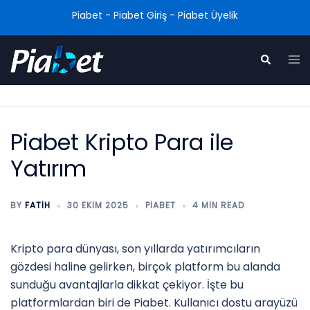
Skip
Piabet - Piabet Giriş - Piabet Üyelik
to
content
Tog
Search
me
Piabet Kripto Para ile
Yatırım
BY
FATIH
30 EKIM 2025
PIABET
4 MIN READ
Kripto para dünyası, son yıllarda yatırımcıların
gözdesi haline gelirken, birçok platform bu alanda
sunduğu avantajlarla dikkat çekiyor. İşte bu
platformlardan biri de Piabet. Kullanıcı dostu arayüzü