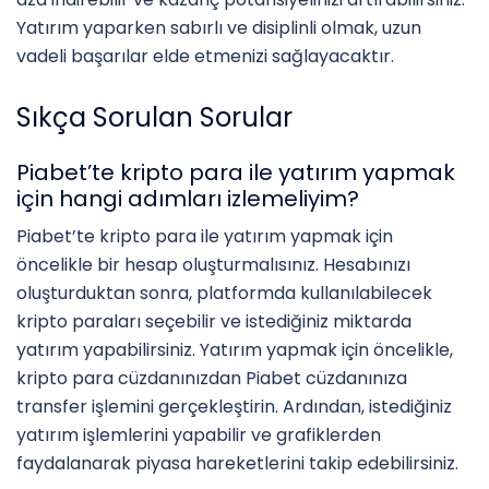
Yatırım yaparken sabırlı ve disiplinli olmak, uzun
vadeli başarılar elde etmenizi sağlayacaktır.
Sıkça Sorulan Sorular
Piabet’te kripto para ile yatırım yapmak
için hangi adımları izlemeliyim?
Piabet’te kripto para ile yatırım yapmak için
öncelikle bir hesap oluşturmalısınız. Hesabınızı
oluşturduktan sonra, platformda kullanılabilecek
kripto paraları seçebilir ve istediğiniz miktarda
yatırım yapabilirsiniz. Yatırım yapmak için öncelikle,
kripto para cüzdanınızdan Piabet cüzdanınıza
transfer işlemini gerçekleştirin. Ardından, istediğiniz
yatırım işlemlerini yapabilir ve grafiklerden
faydalanarak piyasa hareketlerini takip edebilirsiniz.