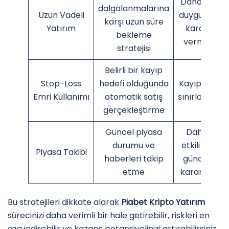
Daha az
dalgalanmalarına
Uzun Vadeli
duygusal
karşı uzun süre
Yatırım
karar
bekleme
verme
stratejisi
Belirli bir kayıp
Stop-Loss
hedefi olduğunda
Kayıpları
Emri Kullanımı
otomatik satış
sınırlama
gerçekleştirme
Güncel piyasa
Daha
durumu ve
etkili ve
Piyasa Takibi
haberleri takip
güncel
etme
kararlar
Bu stratejileri dikkate alarak
Piabet Kripto Yatırım
sürecinizi daha verimli bir hale getirebilir, riskleri en
aza indirebilir ve kazanç potansiyelinizi artırabilirsiniz.