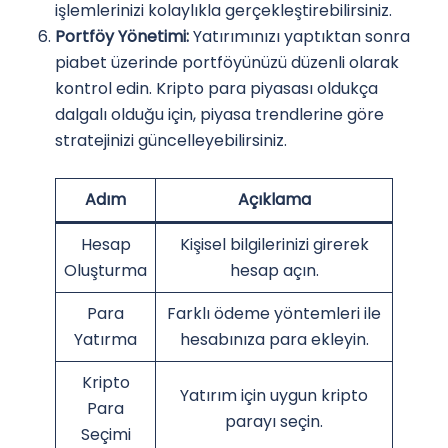
işlemlerinizi kolaylıkla gerçekleştirebilirsiniz.
Portföy Yönetimi:
Yatırımınızı yaptıktan sonra
piabet üzerinde portföyünüzü düzenli olarak
kontrol edin. Kripto para piyasası oldukça
dalgalı olduğu için, piyasa trendlerine göre
stratejinizi güncelleyebilirsiniz.
Adım
Açıklama
Hesap
Kişisel bilgilerinizi girerek
Oluşturma
hesap açın.
Para
Farklı ödeme yöntemleri ile
Yatırma
hesabınıza para ekleyin.
Kripto
Yatırım için uygun kripto
Para
parayı seçin.
Seçimi