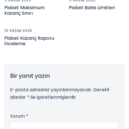
11 KASIM 2025
11 KASIM 2025
Piabet Maksimum
Piabet Bahis Limitleri
Kazanç Sınırı
10 KASIM 2025
Piabet Kazanç Raporu
İnceleme
Bir yanıt yazın
E-posta adresiniz yayınlanmayacak.
Gerekli
alanlar
*
ile işaretlenmişlerdir
Yorum
*