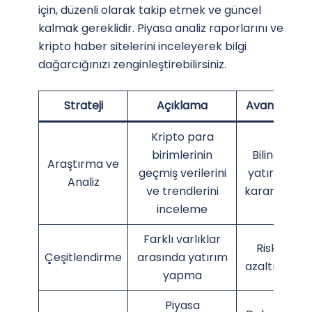
için, düzenli olarak takip etmek ve güncel
kalmak gereklidir. Piyasa analiz raporlarını ve
kripto haber sitelerini inceleyerek bilgi
dağarcığınızı zenginleştirebilirsiniz.
Strateji
Açıklama
Avantajı
Kripto para
birimlerinin
Bilinçli
Araştırma ve
geçmiş verilerini
yatırım
Analiz
ve trendlerini
kararları
inceleme
Farklı varlıklar
Riski
Çeşitlendirme
arasında yatırım
azaltma
yapma
Piyasa