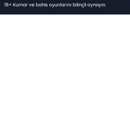
18+ Kumar ve bahis oyunlarını bilinçli oynayın.