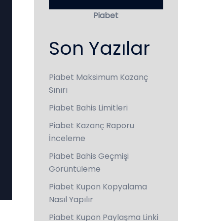
Piabet
Son Yazılar
Piabet Maksimum Kazanç
Sınırı
Piabet Bahis Limitleri
Piabet Kazanç Raporu
İnceleme
Piabet Bahis Geçmişi
Görüntüleme
Piabet Kupon Kopyalama
Nasıl Yapılır
Piabet Kupon Paylaşma Linki