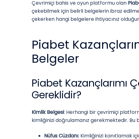
Çevrimiçi bahis ve oyun platformu olan
Piab
çekebilmek için belirli belgelerin ibraz edi
çekerken hangi belgelere ihtiyacınız olduğunu
Piabet Kazançları
Belgeler
Piabet Kazançlarımı Ç
Gereklidir?
Kimlik Belgesi
: Herhangi bir çevrimiçi platfo
kimliğinizi doğrulamanız gerekmektedir. Bu 
Nüfus Cüzdanı
: Kimliğinizi kanıtlamak iç