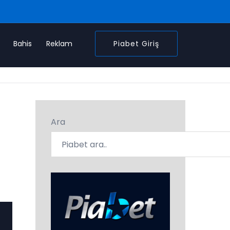
Bahis
Reklam
Piabet Giriş
Ara