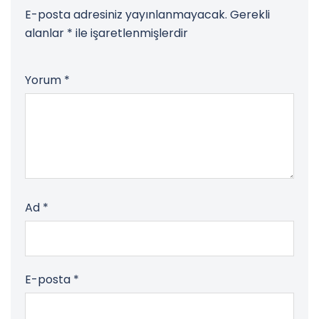
E-posta adresiniz yayınlanmayacak.
Gerekli
alanlar
*
ile işaretlenmişlerdir
Yorum
*
Ad
*
E-posta
*