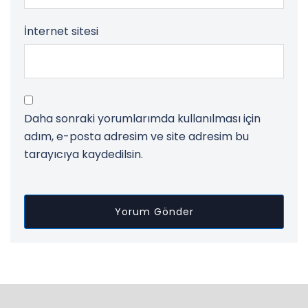
İnternet sitesi
Daha sonraki yorumlarımda kullanılması için
adım, e-posta adresim ve site adresim bu
tarayıcıya kaydedilsin.