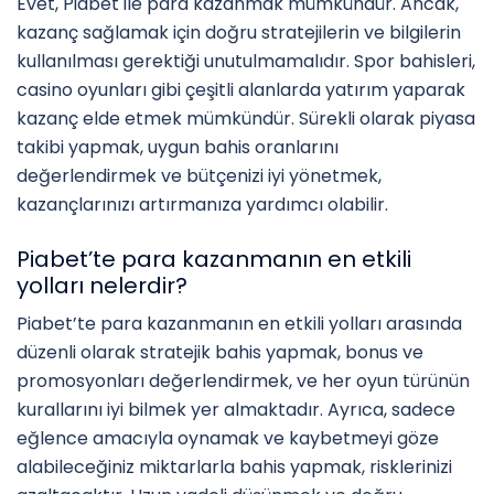
Evet, Piabet ile para kazanmak mümkündür. Ancak,
kazanç sağlamak için doğru stratejilerin ve bilgilerin
kullanılması gerektiği unutulmamalıdır. Spor bahisleri,
casino oyunları gibi çeşitli alanlarda yatırım yaparak
kazanç elde etmek mümkündür. Sürekli olarak piyasa
takibi yapmak, uygun bahis oranlarını
değerlendirmek ve bütçenizi iyi yönetmek,
kazançlarınızı artırmanıza yardımcı olabilir.
Piabet’te para kazanmanın en etkili
yolları nelerdir?
Piabet’te para kazanmanın en etkili yolları arasında
düzenli olarak stratejik bahis yapmak, bonus ve
promosyonları değerlendirmek, ve her oyun türünün
kurallarını iyi bilmek yer almaktadır. Ayrıca, sadece
eğlence amacıyla oynamak ve kaybetmeyi göze
alabileceğiniz miktarlarla bahis yapmak, risklerinizi