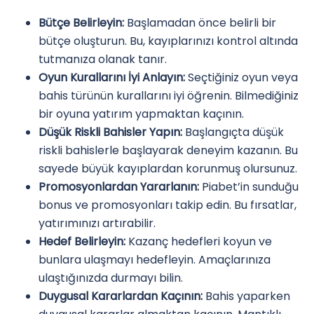
Bütçe Belirleyin:
Başlamadan önce belirli bir
bütçe oluşturun. Bu, kayıplarınızı kontrol altında
tutmanıza olanak tanır.
Oyun Kurallarını İyi Anlayın:
Seçtiğiniz oyun veya
bahis türünün kurallarını iyi öğrenin. Bilmediğiniz
bir oyuna yatırım yapmaktan kaçının.
Düşük Riskli Bahisler Yapın:
Başlangıçta düşük
riskli bahislerle başlayarak deneyim kazanın. Bu
sayede büyük kayıplardan korunmuş olursunuz.
Promosyonlardan Yararlanın:
Piabet’in sunduğu
bonus ve promosyonları takip edin. Bu fırsatlar,
yatırımınızı artırabilir.
Hedef Belirleyin:
Kazanç hedefleri koyun ve
bunlara ulaşmayı hedefleyin. Amaçlarınıza
ulaştığınızda durmayı bilin.
Duygusal Kararlardan Kaçının:
Bahis yaparken