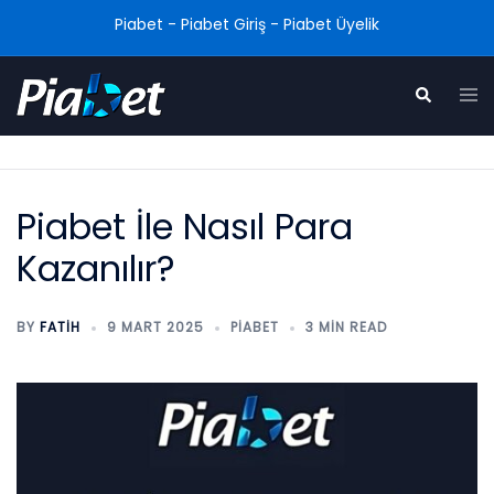
Skip
Piabet - Piabet Giriş - Piabet Üyelik
to
content
Tog
Search
me
Piabet İle Nasıl Para
Kazanılır?
BY
FATIH
9 MART 2025
PIABET
3 MIN READ