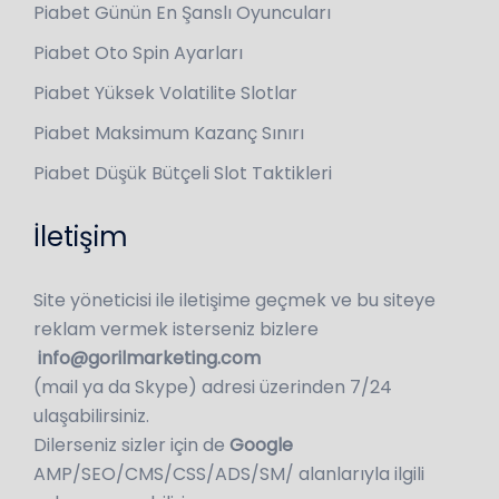
Piabet Günün En Şanslı Oyuncuları
Piabet Oto Spin Ayarları
Piabet Yüksek Volatilite Slotlar
Piabet Maksimum Kazanç Sınırı
Piabet Düşük Bütçeli Slot Taktikleri
İletişim
Site yöneticisi ile iletişime geçmek ve bu siteye
reklam vermek isterseniz bizlere
info@gorilmarketing.com
(mail ya da Skype) adresi üzerinden 7/24
ulaşabilirsiniz.
Dilerseniz sizler için de
Google
AMP/SEO/CMS/CSS/ADS/SM/ alanlarıyla ilgili