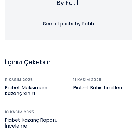
By Fatih
See all posts by Fatih
İlginizi Çekebilir:
11 KASIM 2025
11 KASIM 2025
Piabet Maksimum
Piabet Bahis Limitleri
Kazanç Sınırı
10 KASIM 2025
Piabet Kazanç Raporu
İnceleme