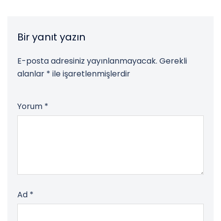
Bir yanıt yazın
E-posta adresiniz yayınlanmayacak.
Gerekli
alanlar
*
ile işaretlenmişlerdir
Yorum
*
Ad
*