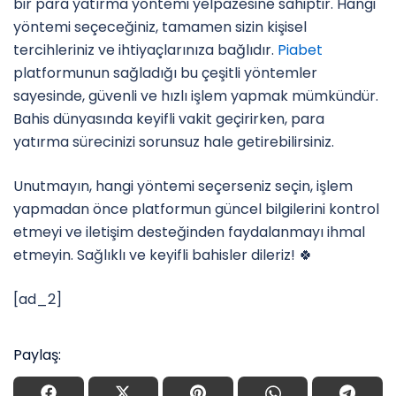
bir para yatırma yöntemi yelpazesine sahiptir. Hangi
yöntemi seçeceğiniz, tamamen sizin kişisel
tercihleriniz ve ihtiyaçlarınıza bağlıdır.
Piabet
platformunun sağladığı bu çeşitli yöntemler
sayesinde, güvenli ve hızlı işlem yapmak mümkündür.
Bahis dünyasında keyifli vakit geçirirken, para
yatırma sürecinizi sorunsuz hale getirebilirsiniz.
Unutmayın, hangi yöntemi seçerseniz seçin, işlem
yapmadan önce platformun güncel bilgilerini kontrol
etmeyi ve iletişim desteğinden faydalanmayı ihmal
etmeyin. Sağlıklı ve keyifli bahisler dileriz! 🍀
[ad_2]
Paylaş: