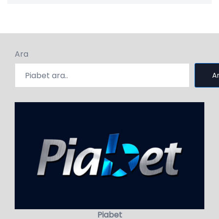
Ara
A
Piabet