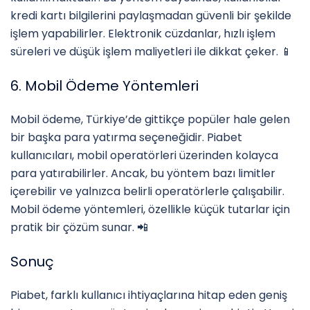
kredi kartı bilgilerini paylaşmadan güvenli bir şekilde
işlem yapabilirler. Elektronik cüzdanlar, hızlı işlem
süreleri ve düşük işlem maliyetleri ile dikkat çeker. 📱
6. Mobil Ödeme Yöntemleri
Mobil ödeme, Türkiye’de gittikçe popüler hale gelen
bir başka para yatırma seçeneğidir. Piabet
kullanıcıları, mobil operatörleri üzerinden kolayca
para yatırabilirler. Ancak, bu yöntem bazı limitler
içerebilir ve yalnızca belirli operatörlerle çalışabilir.
Mobil ödeme yöntemleri, özellikle küçük tutarlar için
pratik bir çözüm sunar. 📲
Sonuç
Piabet, farklı kullanıcı ihtiyaçlarına hitap eden geniş