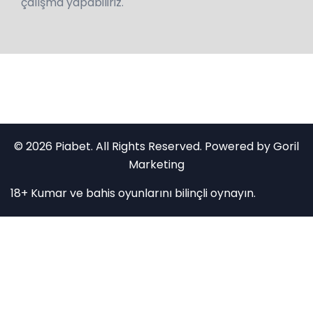
çalışma yapabiliriz.
© 2026 Piabet. All Rights Reserved. Powered by Goril
Marketing
18+ Kumar ve bahis oyunlarını bilinçli oynayın.