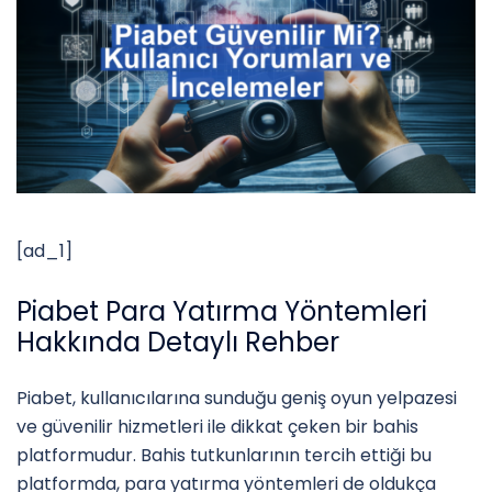
[ad_1]
Piabet Para Yatırma Yöntemleri
Hakkında Detaylı Rehber
Piabet, kullanıcılarına sunduğu geniş oyun yelpazesi
ve güvenilir hizmetleri ile dikkat çeken bir bahis
platformudur. Bahis tutkunlarının tercih ettiği bu
platformda, para yatırma yöntemleri de oldukça