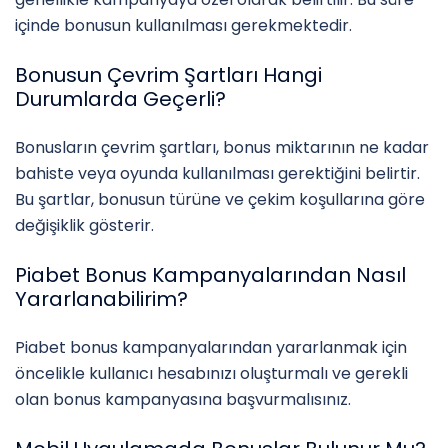
içinde bonusun kullanılması gerekmektedir.
Bonusun Çevrim Şartları Hangi
Durumlarda Geçerli?
Bonusların çevrim şartları, bonus miktarının ne kadar
bahiste veya oyunda kullanılması gerektiğini belirtir.
Bu şartlar, bonusun türüne ve çekim koşullarına göre
değişiklik gösterir.
Piabet Bonus Kampanyalarından Nasıl
Yararlanabilirim?
Piabet bonus kampanyalarından yararlanmak için
öncelikle kullanıcı hesabınızı oluşturmalı ve gerekli
olan bonus kampanyasına başvurmalısınız.