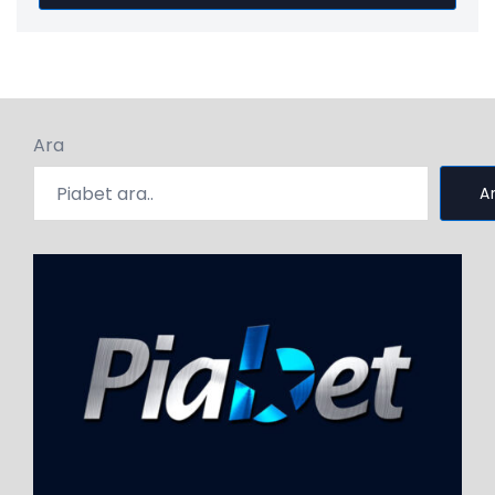
Ara
A