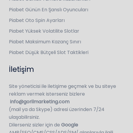
Piabet Günün En Şanslı Oyuncuları
Piabet Oto Spin Ayarları
Piabet Yüksek Volatilite Slotlar
Piabet Maksimum Kazanç Sınırı
Piabet Düşük Bütçeli Slot Taktikleri
İletişim
Site yöneticisi ile iletişime geçmek ve bu siteye
reklam vermek isterseniz bizlere
info@gorilmarketing.com
(mail ya da Skype) adresi üzerinden 7/24
ulaşabilirsiniz.
Dilerseniz sizler için de
Google
AMP/SEO/CMS/CSS/ADS/SM/ alanlarıyla ilgili