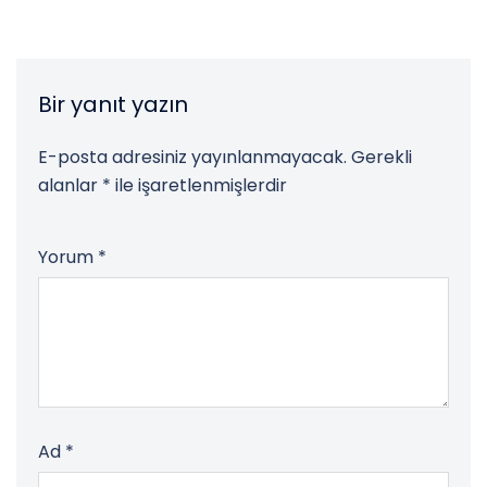
Bir yanıt yazın
E-posta adresiniz yayınlanmayacak.
Gerekli
alanlar
*
ile işaretlenmişlerdir
Yorum
*
Ad
*