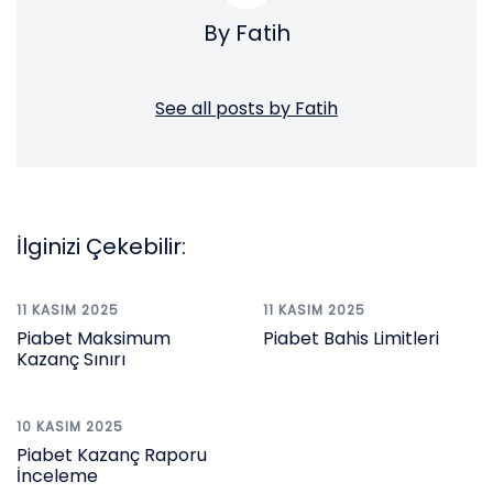
By Fatih
See all posts by Fatih
İlginizi Çekebilir:
11 KASIM 2025
11 KASIM 2025
Piabet Maksimum
Piabet Bahis Limitleri
Kazanç Sınırı
10 KASIM 2025
Piabet Kazanç Raporu
İnceleme