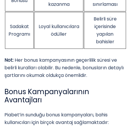
Bonusu
kazanma
sınırlaması
Belirli süre
Sadakat
Loyal kullanıcılara
içerisinde
Programı
ödüller
yapılan
bahisler
Not:
Her bonus kampanyasının geçerlilik süresi ve
belirli kuralları olabilir. Bu nedenle, bonusların detaylı
şartlarını okumak oldukça önemlidir.
Bonus Kampanyalarının
Avantajları
Piabet’in sunduğu bonus kampanyaları, bahis
kullanıcıları için birçok avantaj sağlamaktadır: