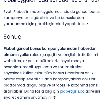
Mobil Uygulamada Bonuslar Bulunur Mu?
Evet, Piabet’in mobil uygulamasında da güncel bonus
kampanyalarını görebilir ve bu bonuslardan
yararlanmak için gerekli işlemleri yapabilirsiniz.
Sonuç
Piabet güncel bonus kampanyalarından haberdar
olmanın yolları
oldukça çeşitli ve erişilebilirdir. Resmi
web sitesi, e-posta bültenleri, sosyal medya
hesapları, mobil uygulama ve forum siteleri
sayesinde kullanıcılar, tüm bonus fırsatlarını anlık
olarak takip edebilir. Cazip kampanyalarla dolu bir
platformda, doğru bilgi ve strateji ile kazanma şansı
artırılabilir. Daha fazla bilgi için
piabetgiris.co
adresini
ziyaret etmeyi unutmayın! 🌟