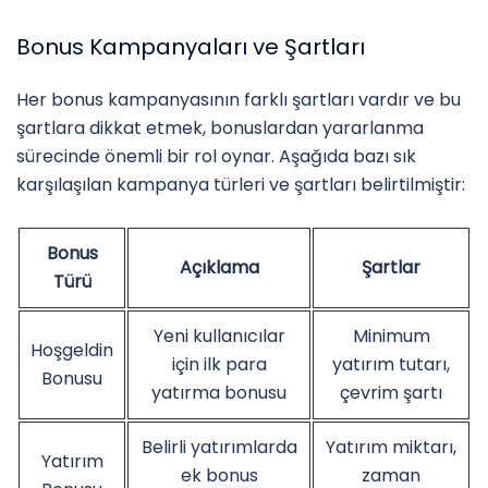
Bonus Kampanyaları ve Şartları
Her bonus kampanyasının farklı şartları vardır ve bu
şartlara dikkat etmek, bonuslardan yararlanma
sürecinde önemli bir rol oynar. Aşağıda bazı sık
karşılaşılan kampanya türleri ve şartları belirtilmiştir:
Bonus
Açıklama
Şartlar
Türü
Yeni kullanıcılar
Minimum
Hoşgeldin
için ilk para
yatırım tutarı,
Bonusu
yatırma bonusu
çevrim şartı
Belirli yatırımlarda
Yatırım miktarı,
Yatırım
ek bonus
zaman