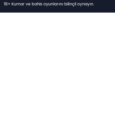
18+ Kumar ve bahis oyunlarını bilinçli oynayın.