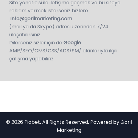
Site yöneticisi ile iletişime geçmek ve bu siteye
reklam vermek isterseniz bizlere
info@gorilmarketing.com
(mail ya da Skype) adresi üzerinden 7/24
ulaşabilirsiniz.
Dilerseniz sizler için de
Google
AMP/SEO/CMS/CSS/ADS/SM/ alanlarıyla ilgili
çalışma yapabiliriz.
© 2026 Piabet. All Rights Reserved. Powered by Goril
Marketing