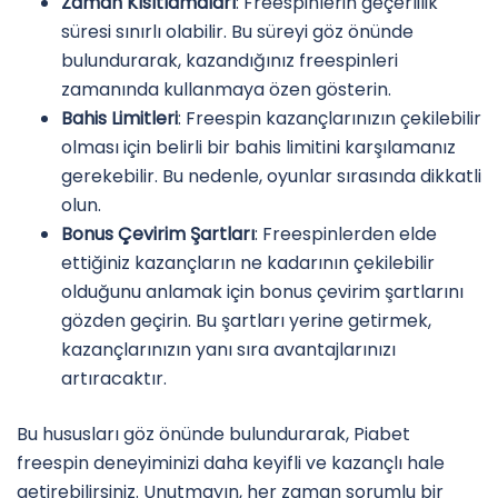
Zaman Kısıtlamaları
: Freespinlerin geçerlilik
süresi sınırlı olabilir. Bu süreyi göz önünde
bulundurarak, kazandığınız freespinleri
zamanında kullanmaya özen gösterin.
Bahis Limitleri
: Freespin kazançlarınızın çekilebilir
olması için belirli bir bahis limitini karşılamanız
gerekebilir. Bu nedenle, oyunlar sırasında dikkatli
olun.
Bonus Çevirim Şartları
: Freespinlerden elde
ettiğiniz kazançların ne kadarının çekilebilir
olduğunu anlamak için bonus çevirim şartlarını
gözden geçirin. Bu şartları yerine getirmek,
kazançlarınızın yanı sıra avantajlarınızı
artıracaktır.
Bu hususları göz önünde bulundurarak, Piabet
freespin deneyiminizi daha keyifli ve kazançlı hale
getirebilirsiniz. Unutmayın, her zaman sorumlu bir