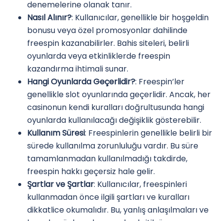
denemelerine olanak tanır.
Nasıl Alınır?
: Kullanıcılar, genellikle bir hoşgeldin
bonusu veya özel promosyonlar dahilinde
freespin kazanabilirler. Bahis siteleri, belirli
oyunlarda veya etkinliklerde freespin
kazandırma ihtimali sunar.
Hangi Oyunlarda Geçerlidir?
: Freespin’ler
genellikle slot oyunlarında geçerlidir. Ancak, her
casinonun kendi kuralları doğrultusunda hangi
oyunlarda kullanılacağı değişiklik gösterebilir.
Kullanım Süresi
: Freespinlerin genellikle belirli bir
sürede kullanılma zorunluluğu vardır. Bu süre
tamamlanmadan kullanılmadığı takdirde,
freespin hakkı geçersiz hale gelir.
Şartlar ve Şartlar
: Kullanıcılar, freespinleri
kullanmadan önce ilgili şartları ve kuralları
dikkatlice okumalıdır. Bu, yanlış anlaşılmaları ve