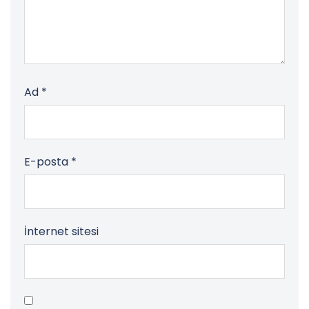
Ad
*
E-posta
*
İnternet sitesi