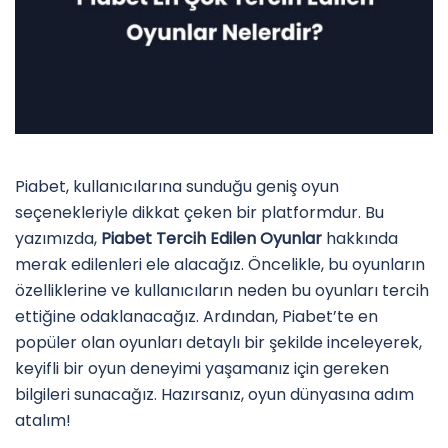
Piabet, kullanıcılarına sunduğu geniş oyun
seçenekleriyle dikkat çeken bir platformdur. Bu
yazımızda,
Piabet Tercih Edilen Oyunlar
hakkında
merak edilenleri ele alacağız. Öncelikle, bu oyunların
özelliklerine ve kullanıcıların neden bu oyunları tercih
ettiğine odaklanacağız. Ardından, Piabet’te en
popüler olan oyunları detaylı bir şekilde inceleyerek,
keyifli bir oyun deneyimi yaşamanız için gereken
bilgileri sunacağız. Hazırsanız, oyun dünyasına adım
atalım!