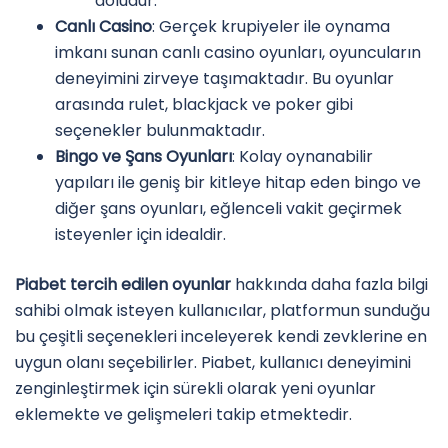
doludur.
Canlı Casino
: Gerçek krupiyeler ile oynama
imkanı sunan canlı casino oyunları, oyuncuların
deneyimini zirveye taşımaktadır. Bu oyunlar
arasında rulet, blackjack ve poker gibi
seçenekler bulunmaktadır.
Bingo ve Şans Oyunları
: Kolay oynanabilir
yapıları ile geniş bir kitleye hitap eden bingo ve
diğer şans oyunları, eğlenceli vakit geçirmek
isteyenler için idealdir.
Piabet tercih edilen oyunlar
hakkında daha fazla bilgi
sahibi olmak isteyen kullanıcılar, platformun sunduğu
bu çeşitli seçenekleri inceleyerek kendi zevklerine en
uygun olanı seçebilirler. Piabet, kullanıcı deneyimini
zenginleştirmek için sürekli olarak yeni oyunlar
eklemekte ve gelişmeleri takip etmektedir.