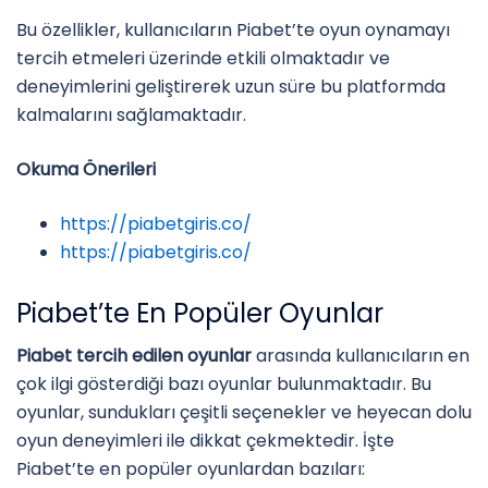
Bu özellikler, kullanıcıların Piabet’te oyun oynamayı
tercih etmeleri üzerinde etkili olmaktadır ve
deneyimlerini geliştirerek uzun süre bu platformda
kalmalarını sağlamaktadır.
Okuma Önerileri
https://piabetgiris.co/
https://piabetgiris.co/
Piabet’te En Popüler Oyunlar
Piabet tercih edilen oyunlar
arasında kullanıcıların en
çok ilgi gösterdiği bazı oyunlar bulunmaktadır. Bu
oyunlar, sundukları çeşitli seçenekler ve heyecan dolu
oyun deneyimleri ile dikkat çekmektedir. İşte
Piabet’te en popüler oyunlardan bazıları: