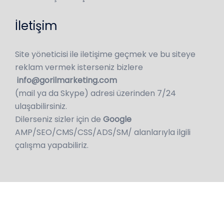
İletişim
Site yöneticisi ile iletişime geçmek ve bu siteye
reklam vermek isterseniz bizlere
info@gorilmarketing.com
(mail ya da Skype) adresi üzerinden 7/24
ulaşabilirsiniz.
Dilerseniz sizler için de
Google
AMP/SEO/CMS/CSS/ADS/SM/ alanlarıyla ilgili
çalışma yapabiliriz.