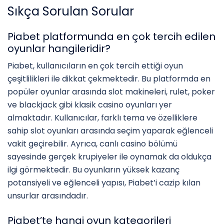
Sıkça Sorulan Sorular
Piabet platformunda en çok tercih edilen
oyunlar hangileridir?
Piabet, kullanıcıların en çok tercih ettiği oyun
çeşitlilikleri ile dikkat çekmektedir. Bu platformda en
popüler oyunlar arasında slot makineleri, rulet, poker
ve blackjack gibi klasik casino oyunları yer
almaktadır. Kullanıcılar, farklı tema ve özelliklere
sahip slot oyunları arasında seçim yaparak eğlenceli
vakit geçirebilir. Ayrıca, canlı casino bölümü
sayesinde gerçek krupiyeler ile oynamak da oldukça
ilgi görmektedir. Bu oyunların yüksek kazanç
potansiyeli ve eğlenceli yapısı, Piabet’i cazip kılan
unsurlar arasındadır.
Piabet’te hangi oyun kategorileri