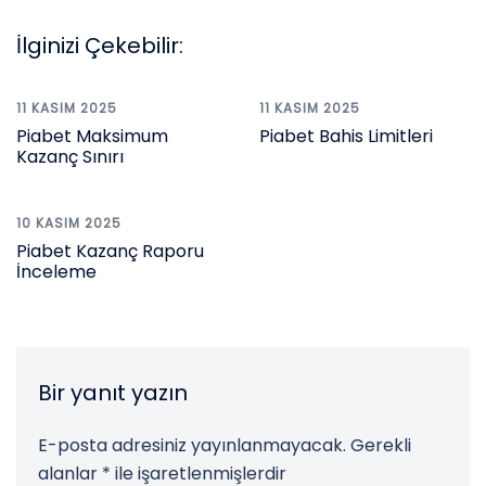
İlginizi Çekebilir:
11 KASIM 2025
11 KASIM 2025
Piabet Maksimum
Piabet Bahis Limitleri
Kazanç Sınırı
10 KASIM 2025
Piabet Kazanç Raporu
İnceleme
Bir yanıt yazın
E-posta adresiniz yayınlanmayacak.
Gerekli
alanlar
*
ile işaretlenmişlerdir