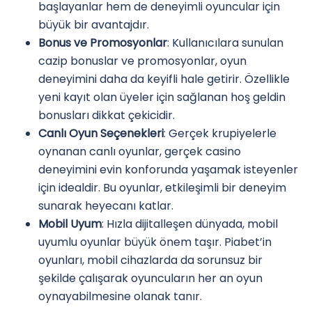
başlayanlar hem de deneyimli oyuncular için
büyük bir avantajdır.
Bonus ve Promosyonlar
: Kullanıcılara sunulan
cazip bonuslar ve promosyonlar, oyun
deneyimini daha da keyifli hale getirir. Özellikle
yeni kayıt olan üyeler için sağlanan hoş geldin
bonusları dikkat çekicidir.
Canlı Oyun Seçenekleri
: Gerçek krupiyelerle
oynanan canlı oyunlar, gerçek casino
deneyimini evin konforunda yaşamak isteyenler
için idealdir. Bu oyunlar, etkileşimli bir deneyim
sunarak heyecanı katlar.
Mobil Uyum
: Hızla dijitalleşen dünyada, mobil
uyumlu oyunlar büyük önem taşır. Piabet’in
oyunları, mobil cihazlarda da sorunsuz bir
şekilde çalışarak oyuncuların her an oyun
oynayabilmesine olanak tanır.