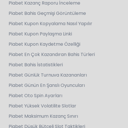
Piabet Kazanç Raporu İnceleme
Piabet Bahis Geçmişi Görüntüleme
Piabet Kupon Kopyalama Nasıl Yapılır
Piabet Kupon Paylaşma Linki
Piabet Kupon Kaydetme Özelliği
Piabet En Çok Kazandıran Bahis Türleri
Piabet Bahis İstatistikleri
Piabet Günlük Turnuva Kazananları
Piabet Günün En Şanslı Oyuncuları
Piabet Oto Spin Ayarları
Piabet Yüksek Volatilite Slotlar
Piabet Maksimum Kazanç Sınırı
Piabet Düşük Bütçeli Slot Taktikleri