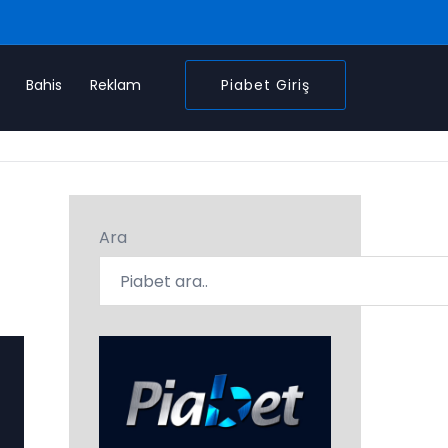
Bahis
Reklam
Piabet Giriş
Ara