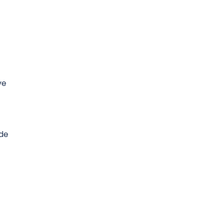
ve
ede