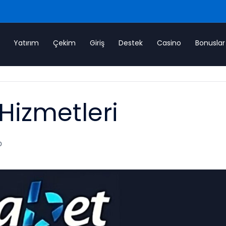
Yatırım
Çekim
Giriş
Destek
Casino
Bonuslar
Hizmetleri
D