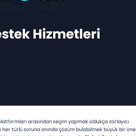
 platformları arasından seçim yapmak oldukça zorlayıcı
ştığı her türlü soruna anında çözüm bulabilmek büyük bir ön