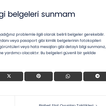
ngi belgeleri sunmam
ğınız problemle ilgili olarak belirli belgeler gerekebilir.
zdanı veya pasaport gibi kimlik belgelerinin fotokopileri
 görüntüleri veya hata mesajları gibi detaylı bilgi sunmanız,
e yardımcı olacaktır. Bu belgeleri güvenli bir şekilde
Piabet Slot Oyunları Taktikleri