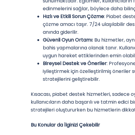
sunulmaktadır. Eğitimler, kullanıcıların f
edinmelerini sağlar, böylece daha bilinçli
Hızlı ve Etkili Sorun Çözme
: Piabet deste
çözme amacı taşır. 7/24 ulaşılabilir dest
anında giderilir.
Güvenli Oyun Ortamı
: Bu hizmetler, ay
bahis yapmalarına olanak tanır. Kullanı
uygun hareket ettiklerinden emin olabili
Bireysel Destek ve Öneriler
: Profesyone
iyileştirmek için özelleştirilmiş öneriler
stratejilerini geliştirebilir.
Kısacası, piabet destek hizmetleri, sadece 
kullanıcıların daha başarılı ve tatmin edici 
stratejileri oluştururken bu hizmetlerin dikk
Bu Konular da İlginizi Çekebilir