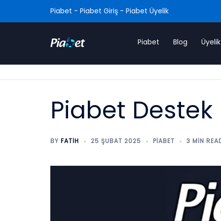
Skip
Piabet - Piabet Giriş - Piabet Üyelik
to
content
Piabet
Blog
Üyelik
Piabet Destek 
BY
FATIH
25 ŞUBAT 2025
PIABET
3 MIN REA