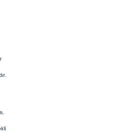
r
ır.
e,
kli