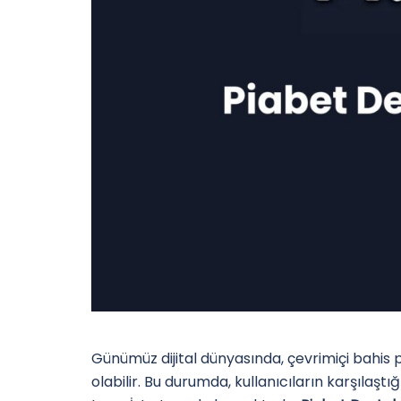
Günümüz dijital dünyasında, çevrimiçi bahis
olabilir. Bu durumda, kullanıcıların karşıla