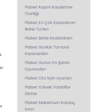
Piabet Kupon Kaydetme
Özelliği
Piabet En Çok Kazandıran
Bahis Türleri
Piabet Bahis İstatistikleri
Piabet Günlük Turnuva
Kazananları
a
Piabet Günün En Şanslı
r.
Oyuncuları
Piabet Oto Spin Ayarları
Piabet Yüksek Volatilite
Slotlar
Piabet Maksimum Kazanç
er
Sınırı