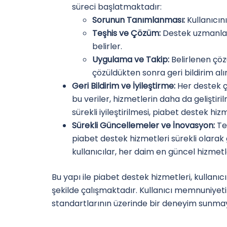
süreci başlatmaktadır:
Sorunun Tanımlanması:
Kullanıcını
Teşhis ve Çözüm:
Destek uzmanları
belirler.
Uygulama ve Takip:
Belirlenen çöz
çözüldükten sonra geri bildirim alın
Geri Bildirim ve İyileştirme:
Her destek ç
bu veriler, hizmetlerin daha da geliştir
sürekli iyileştirilmesi, piabet destek hiz
Sürekli Güncellemeler ve İnovasyon:
Tek
piabet destek hizmetleri sürekli olara
kullanıcılar, her daim en güncel hizme
Bu yapı ile piabet destek hizmetleri, kullanıc
şekilde çalışmaktadır. Kullanıcı memnuniyetin
standartlarının üzerinde bir deneyim sunm