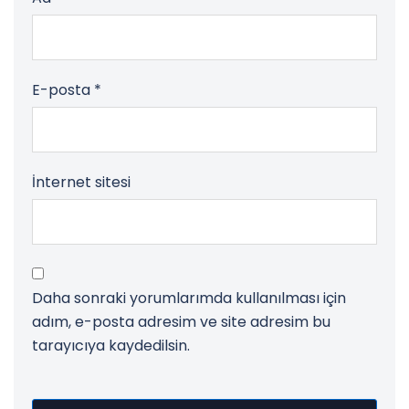
E-posta
*
İnternet sitesi
Daha sonraki yorumlarımda kullanılması için
adım, e-posta adresim ve site adresim bu
tarayıcıya kaydedilsin.