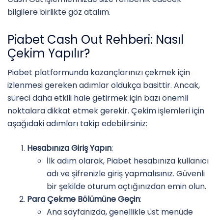
bilgilere birlikte göz atalım.
Piabet Cash Out Rehberi: Nasıl
Çekim Yapılır?
Piabet platformunda kazançlarınızı çekmek için
izlenmesi gereken adımlar oldukça basittir. Ancak,
süreci daha etkili hale getirmek için bazı önemli
noktalara dikkat etmek gerekir. Çekim işlemleri için
aşağıdaki adımları takip edebilirsiniz:
Hesabınıza Giriş Yapın
:
İlk adım olarak, Piabet hesabınıza kullanıcı
adı ve şifrenizle giriş yapmalısınız. Güvenli
bir şekilde oturum açtığınızdan emin olun.
Para Çekme Bölümüne Geçin
:
Ana sayfanızda, genellikle üst menüde