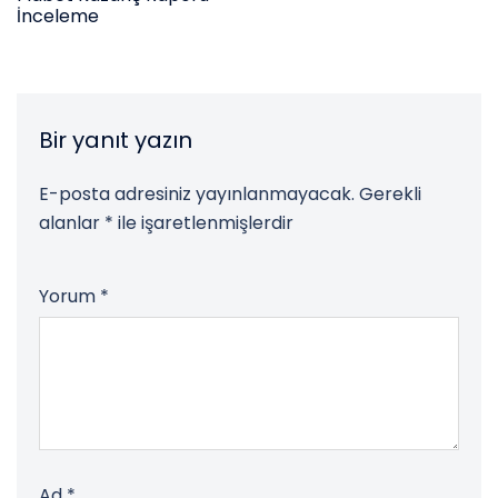
İnceleme
Bir yanıt yazın
E-posta adresiniz yayınlanmayacak.
Gerekli
alanlar
*
ile işaretlenmişlerdir
Yorum
*
Ad
*