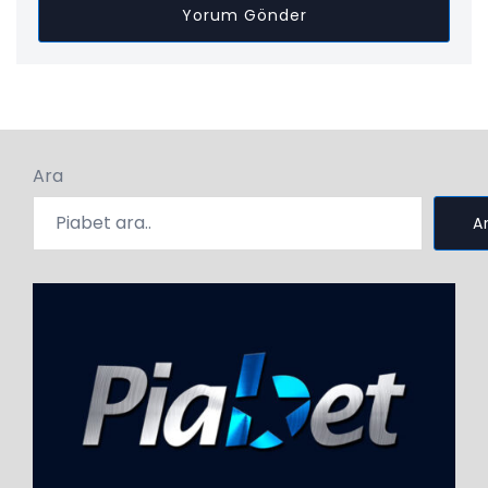
Ara
A