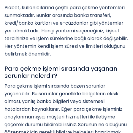
Piabet, kullanıcılarına çeşitli para çekme yöntemleri
sunmaktadır. Bunlar arasında banka transferi,
kredi/banka kartları ve e-cüzdanlar gibi yöntemler
yer almaktadır. Hangi yöntemi seçeceğiniz, kişisel
tercihinize ve işlem sürelerine bağlı olarak değişebilir.
Her yöntemin kendi işlem süresi ve limitleri olduğunu
belirtmek önemlidir.
Para çekme işlemi sırasında yaşanan
sorunlar nelerdir?
Para çekme işlemi sırasında bazen sorunlar
yaşanabilir. Bu sorunlar genellikle belgelerin eksik
olması, yanlış banka bilgileri veya sistemsel
hatalardan kaynaklanır. Eğer para çekme işleminiz
onaylanmamışsa, müşteri hizmetleri ile iletişime
geçerek durumu bildirebilirsiniz. Sorunun ne olduğunu
öğrenmek için gerekli bilgi ve belgeleri hazırlamak