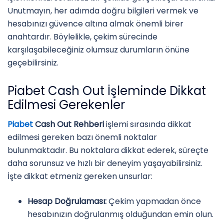
Unutmayın, her adımda doğru bilgileri vermek ve
hesabınızı güvence altına almak önemli birer
anahtardır. Böylelikle, çekim sürecinde
karşılaşabileceğiniz olumsuz durumların önüne
geçebilirsiniz.
Piabet Cash Out İşleminde Dikkat
Edilmesi Gerekenler
Piabet
Cash Out Rehberi
işlemi sırasında dikkat
edilmesi gereken bazı önemli noktalar
bulunmaktadır. Bu noktalara dikkat ederek, süreçte
daha sorunsuz ve hızlı bir deneyim yaşayabilirsiniz.
İşte dikkat etmeniz gereken unsurlar:
Hesap Doğrulaması:
Çekim yapmadan önce
hesabınızın doğrulanmış olduğundan emin olun.