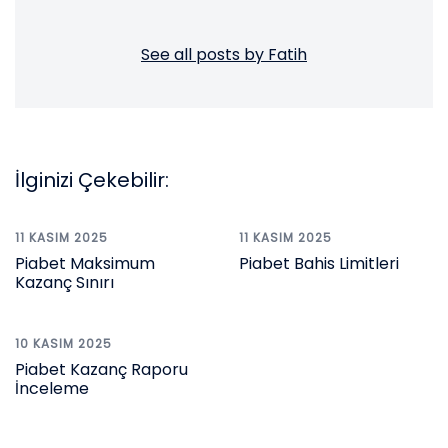
See all posts by Fatih
İlginizi Çekebilir:
11 KASIM 2025
11 KASIM 2025
Piabet Maksimum
Piabet Bahis Limitleri
Kazanç Sınırı
10 KASIM 2025
Piabet Kazanç Raporu
İnceleme