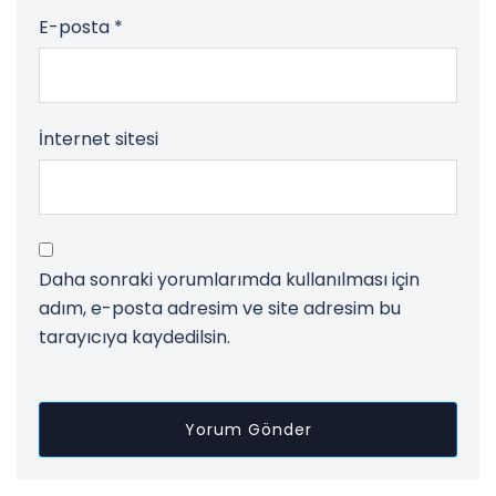
E-posta
*
İnternet sitesi
Daha sonraki yorumlarımda kullanılması için
adım, e-posta adresim ve site adresim bu
tarayıcıya kaydedilsin.