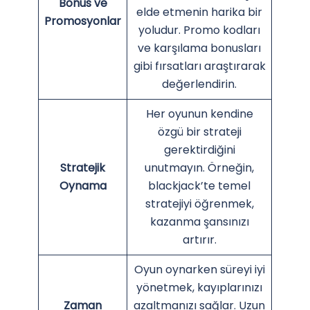
Bonus ve
elde etmenin harika bir
Promosyonlar
yoludur. Promo kodları
ve karşılama bonusları
gibi fırsatları araştırarak
değerlendirin.
Her oyunun kendine
özgü bir strateji
gerektirdiğini
Stratejik
unutmayın. Örneğin,
Oynama
blackjack’te temel
stratejiyi öğrenmek,
kazanma şansınızı
artırır.
Oyun oynarken süreyi iyi
yönetmek, kayıplarınızı
Zaman
azaltmanızı sağlar. Uzun