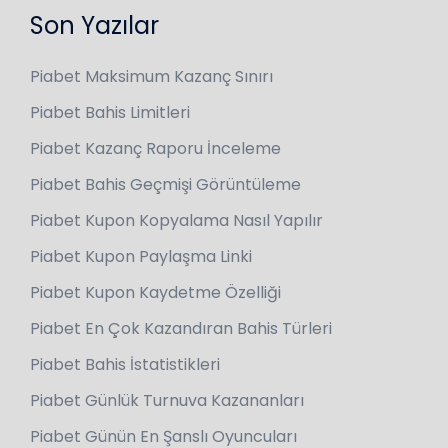
Son Yazılar
Piabet Maksimum Kazanç Sınırı
Piabet Bahis Limitleri
Piabet Kazanç Raporu İnceleme
Piabet Bahis Geçmişi Görüntüleme
Piabet Kupon Kopyalama Nasıl Yapılır
Piabet Kupon Paylaşma Linki
Piabet Kupon Kaydetme Özelliği
Piabet En Çok Kazandıran Bahis Türleri
Piabet Bahis İstatistikleri
Piabet Günlük Turnuva Kazananları
Piabet Günün En Şanslı Oyuncuları