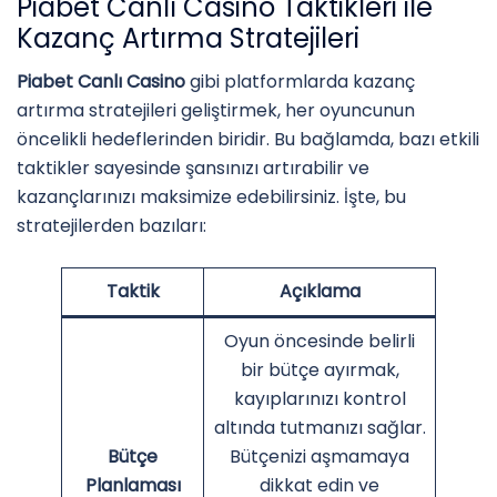
Piabet Canlı Casino Taktikleri ile
Kazanç Artırma Stratejileri
Piabet Canlı Casino
gibi platformlarda kazanç
artırma stratejileri geliştirmek, her oyuncunun
öncelikli hedeflerinden biridir. Bu bağlamda, bazı etkili
taktikler sayesinde şansınızı artırabilir ve
kazançlarınızı maksimize edebilirsiniz. İşte, bu
stratejilerden bazıları:
Taktik
Açıklama
Oyun öncesinde belirli
bir bütçe ayırmak,
kayıplarınızı kontrol
altında tutmanızı sağlar.
Bütçe
Bütçenizi aşmamaya
Planlaması
dikkat edin ve