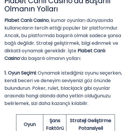
Piabet Canlı Casino’da Başarılı
Olmanın Yolları
Piabet Canlı Casino
, kumar oyunları dünyasında
kullanıcıların tercih ettiği popüler bir platformdur.
Ancak, bu platformda başarılı olmak sadece şansa
bağlı değildir. Strateji geliştirmek, bilgi edinmek ve
dikkatli oynamak gereklidir. İşte
Piabet Canlı
Casino
‘da başarılı olmanın yolları:
1. Oyun Seçimi:
Oynamak istediğiniz oyunu seçerken,
kendi beceri ve deneyim seviyenizi göz önünde
bulundurun. Poker, rulet, blackjack gibi oyunlar
arasında hangi alanda daha yetkin olduğunuzu
belirlemek, sizi daha kazançlı kılabilir.
Şans
Strateji Geliştirme
Oyun
Faktörü
Potansiyeli