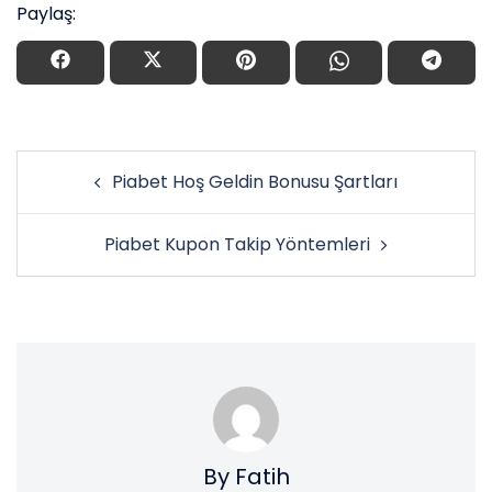
Paylaş:
Post
Piabet Hoş Geldin Bonusu Şartları
navigation
Piabet Kupon Takip Yöntemleri
By Fatih