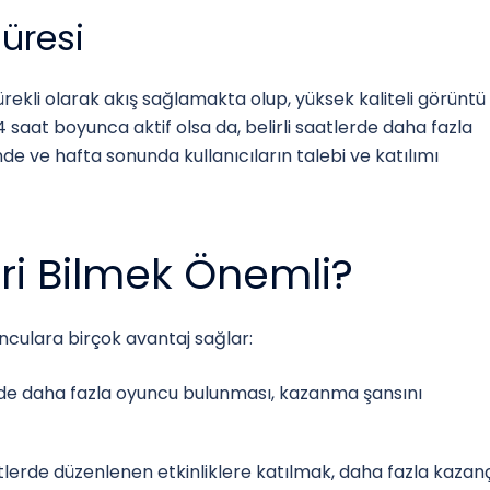
üresi
 sürekli olarak akış sağlamakta olup, yüksek kaliteli görüntü
 saat boyunca aktif olsa da, belirli saatlerde daha fazla
de ve hafta sonunda kullanıcıların talebi ve katılımı
ri Bilmek Önemli?
nculara birçok avantaj sağlar:
erde daha fazla oyuncu bulunması, kazanma şansını
aatlerde düzenlenen etkinliklere katılmak, daha fazla kazan