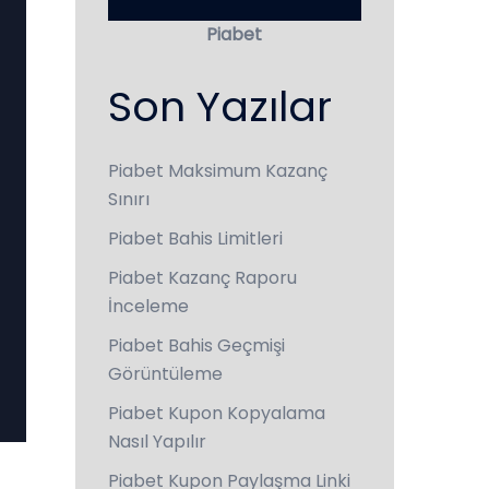
Piabet
Son Yazılar
Piabet Maksimum Kazanç
Sınırı
Piabet Bahis Limitleri
Piabet Kazanç Raporu
İnceleme
Piabet Bahis Geçmişi
Görüntüleme
Piabet Kupon Kopyalama
Nasıl Yapılır
Piabet Kupon Paylaşma Linki