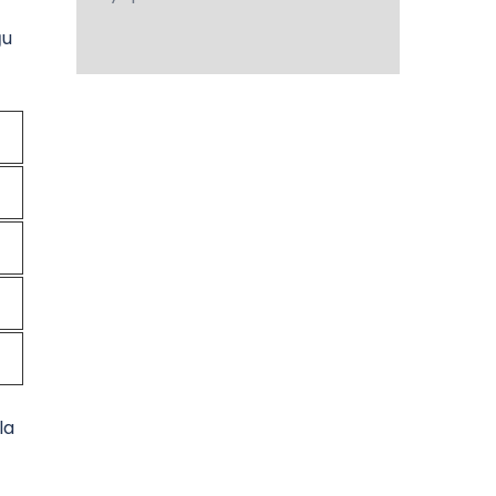
ğu
la