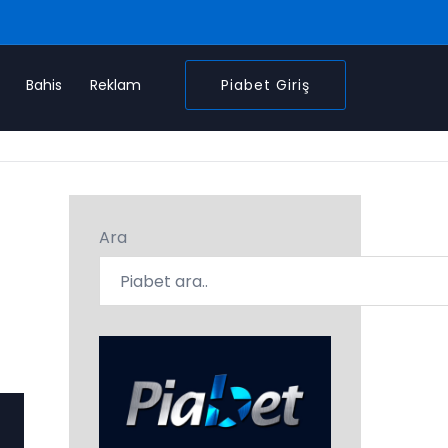
Bahis
Reklam
Piabet Giriş
Ara