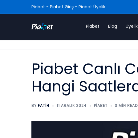
Skip
Piabet - Piabet Giriş - Piabet Üyelik
to
content
Piabet
Blog
Üyelik
Piabet Canlı C
Hangi Saatlerd
BY
FATIH
11 ARALIK 2024
PIABET
3 MIN READ