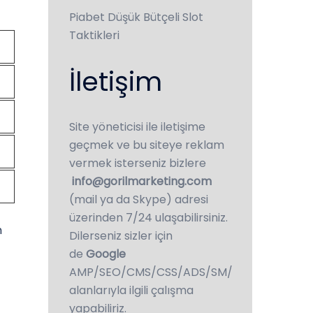
Piabet Düşük Bütçeli Slot
Taktikleri
İletişim
Site yöneticisi ile iletişime
geçmek ve bu siteye reklam
vermek isterseniz bizlere
info@gorilmarketing.com
(mail ya da Skype) adresi
üzerinden 7/24 ulaşabilirsiniz.
m
Dilerseniz sizler için
de
Google
AMP/SEO/CMS/CSS/ADS/SM/
alanlarıyla ilgili çalışma
yapabiliriz.