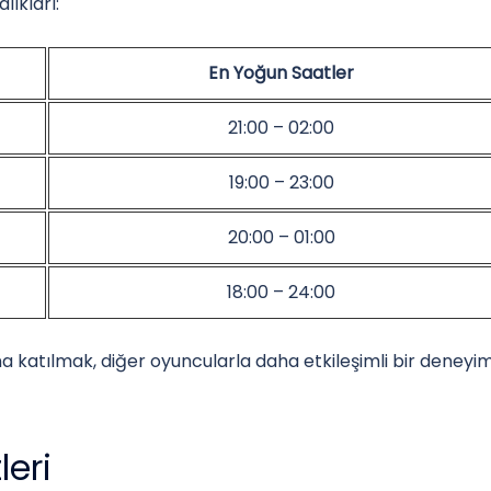
lıkları:
En Yoğun Saatler
21:00 – 02:00
19:00 – 23:00
20:00 – 01:00
18:00 – 24:00
ına katılmak, diğer oyuncularla daha etkileşimli bir deneyi
eri