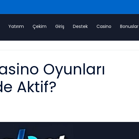
Yatırım
Çekim
Giriş
Destek
Casino
Bonuslar
asino Oyunları
e Aktif?