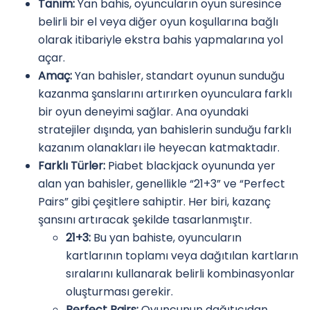
Tanım:
Yan bahis, oyuncuların oyun süresince
belirli bir el veya diğer oyun koşullarına bağlı
olarak itibariyle ekstra bahis yapmalarına yol
açar.
Amaç:
Yan bahisler, standart oyunun sunduğu
kazanma şanslarını artırırken oyunculara farklı
bir oyun deneyimi sağlar. Ana oyundaki
stratejiler dışında, yan bahislerin sunduğu farklı
kazanım olanakları ile heyecan katmaktadır.
Farklı Türler:
Piabet blackjack oyununda yer
alan yan bahisler, genellikle “21+3” ve “Perfect
Pairs” gibi çeşitlere sahiptir. Her biri, kazanç
şansını artıracak şekilde tasarlanmıştır.
21+3:
Bu yan bahiste, oyuncuların
kartlarının toplamı veya dağıtılan kartların
sıralarını kullanarak belirli kombinasyonlar
oluşturması gerekir.
Perfect Pairs:
Oyuncunun dağıtıcıdan