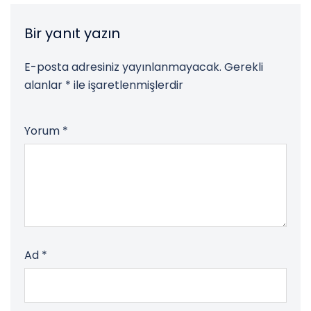
Bir yanıt yazın
E-posta adresiniz yayınlanmayacak.
Gerekli
alanlar
*
ile işaretlenmişlerdir
Yorum
*
Ad
*