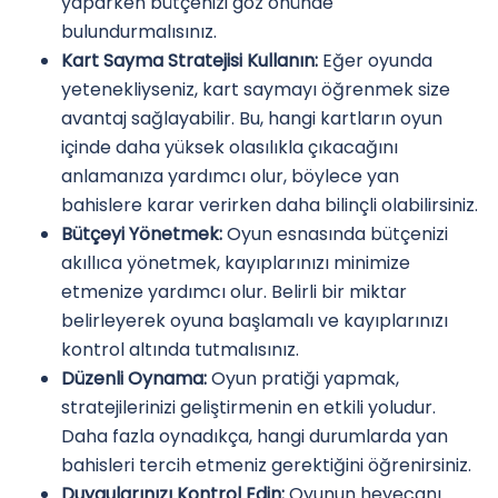
yaparken bütçenizi göz önünde
bulundurmalısınız.
Kart Sayma Stratejisi Kullanın:
Eğer oyunda
yetenekliyseniz, kart saymayı öğrenmek size
avantaj sağlayabilir. Bu, hangi kartların oyun
içinde daha yüksek olasılıkla çıkacağını
anlamanıza yardımcı olur, böylece yan
bahislere karar verirken daha bilinçli olabilirsiniz.
Bütçeyi Yönetmek:
Oyun esnasında bütçenizi
akıllıca yönetmek, kayıplarınızı minimize
etmenize yardımcı olur. Belirli bir miktar
belirleyerek oyuna başlamalı ve kayıplarınızı
kontrol altında tutmalısınız.
Düzenli Oynama:
Oyun pratiği yapmak,
stratejilerinizi geliştirmenin en etkili yoludur.
Daha fazla oynadıkça, hangi durumlarda yan
bahisleri tercih etmeniz gerektiğini öğrenirsiniz.
Duygularınızı Kontrol Edin:
Oyunun heyecanı