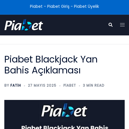
Skip
Piabet - Piabet Giriş - Piabet Üyelik
to
content
Tog
Search
me
Piabet Blackjack Yan
Bahis Açıklaması
BY
FATIH
27 MAYIS 2025
PIABET
3 MIN READ