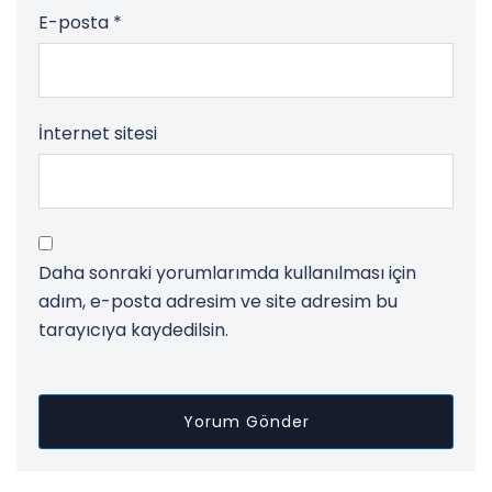
E-posta
*
İnternet sitesi
Daha sonraki yorumlarımda kullanılması için
adım, e-posta adresim ve site adresim bu
tarayıcıya kaydedilsin.