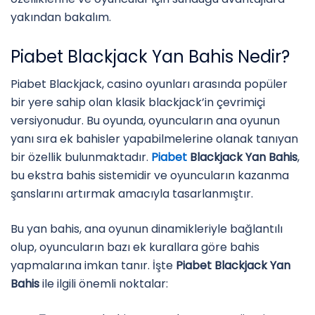
yakından bakalım.
Piabet Blackjack Yan Bahis Nedir?
Piabet Blackjack, casino oyunları arasında popüler
bir yere sahip olan klasik blackjack’in çevrimiçi
versiyonudur. Bu oyunda, oyuncuların ana oyunun
yanı sıra ek bahisler yapabilmelerine olanak tanıyan
bir özellik bulunmaktadır.
Piabet
Blackjack Yan Bahis
,
bu ekstra bahis sistemidir ve oyuncuların kazanma
şanslarını artırmak amacıyla tasarlanmıştır.
Bu yan bahis, ana oyunun dinamikleriyle bağlantılı
olup, oyuncuların bazı ek kurallara göre bahis
yapmalarına imkan tanır. İşte
Piabet Blackjack Yan
Bahis
ile ilgili önemli noktalar: