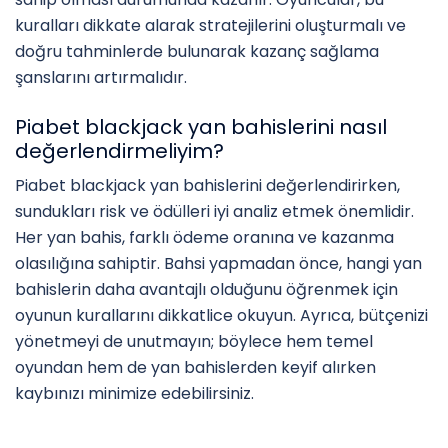
kuralları dikkate alarak stratejilerini oluşturmalı ve
doğru tahminlerde bulunarak kazanç sağlama
şanslarını artırmalıdır.
Piabet blackjack yan bahislerini nasıl
değerlendirmeliyim?
Piabet blackjack yan bahislerini değerlendirirken,
sundukları risk ve ödülleri iyi analiz etmek önemlidir.
Her yan bahis, farklı ödeme oranına ve kazanma
olasılığına sahiptir. Bahsi yapmadan önce, hangi yan
bahislerin daha avantajlı olduğunu öğrenmek için
oyunun kurallarını dikkatlice okuyun. Ayrıca, bütçenizi
yönetmeyi de unutmayın; böylece hem temel
oyundan hem de yan bahislerden keyif alırken
kaybınızı minimize edebilirsiniz.