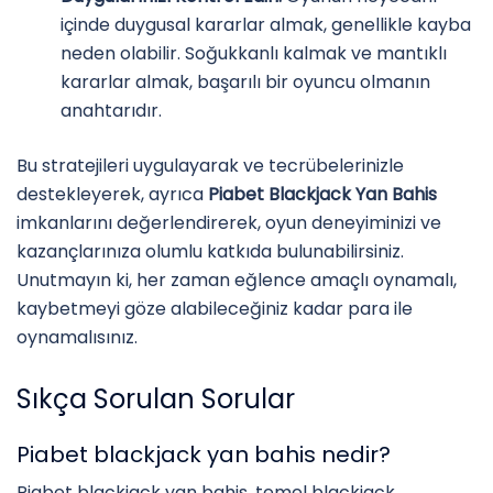
içinde duygusal kararlar almak, genellikle kayba
neden olabilir. Soğukkanlı kalmak ve mantıklı
kararlar almak, başarılı bir oyuncu olmanın
anahtarıdır.
Bu stratejileri uygulayarak ve tecrübelerinizle
destekleyerek, ayrıca
Piabet Blackjack Yan Bahis
imkanlarını değerlendirerek, oyun deneyiminizi ve
kazançlarınıza olumlu katkıda bulunabilirsiniz.
Unutmayın ki, her zaman eğlence amaçlı oynamalı,
kaybetmeyi göze alabileceğiniz kadar para ile
oynamalısınız.
Sıkça Sorulan Sorular
Piabet blackjack yan bahis nedir?
Piabet blackjack yan bahis, temel blackjack