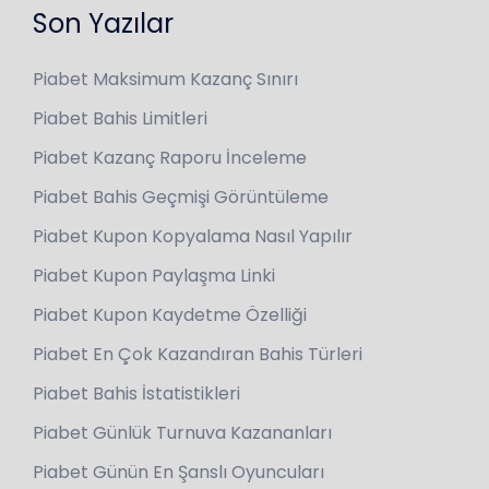
Son Yazılar
Piabet Maksimum Kazanç Sınırı
Piabet Bahis Limitleri
Piabet Kazanç Raporu İnceleme
Piabet Bahis Geçmişi Görüntüleme
Piabet Kupon Kopyalama Nasıl Yapılır
Piabet Kupon Paylaşma Linki
Piabet Kupon Kaydetme Özelliği
Piabet En Çok Kazandıran Bahis Türleri
Piabet Bahis İstatistikleri
Piabet Günlük Turnuva Kazananları
Piabet Günün En Şanslı Oyuncuları