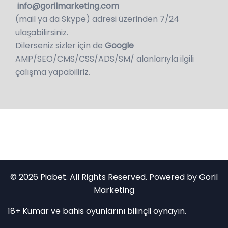
info@gorilmarketing.com
(mail ya da Skype) adresi üzerinden 7/24
ulaşabilirsiniz.
Dilerseniz sizler için de
Google
AMP/SEO/CMS/CSS/ADS/SM/ alanlarıyla ilgili
çalışma yapabiliriz.
© 2026 Piabet. All Rights Reserved. Powered by Goril
Marketing
18+ Kumar ve bahis oyunlarını bilinçli oynayın.