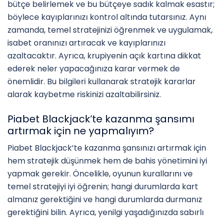
bütçe belirlemek ve bu bütçeye sadık kalmak esastır;
böylece kayıplarınızı kontrol altında tutarsınız. Aynı
zamanda, temel stratejinizi öğrenmek ve uygulamak,
isabet oranınızı artıracak ve kayıplarınızı
azaltacaktır. Ayrıca, krupiyenin açık kartına dikkat
ederek neler yapacağınıza karar vermek de
önemlidir. Bu bilgileri kullanarak stratejik kararlar
alarak kaybetme riskinizi azaltabilirsiniz.
Piabet Blackjack’te kazanma şansımı
artırmak için ne yapmalıyım?
Piabet Blackjack’te kazanma şansınızı artırmak için
hem stratejik düşünmek hem de bahis yönetimini iyi
yapmak gerekir. Öncelikle, oyunun kurallarını ve
temel stratejiyi iyi öğrenin; hangi durumlarda kart
almanız gerektiğini ve hangi durumlarda durmanız
gerektiğini bilin. Ayrıca, yenilgi yaşadığınızda sabırlı