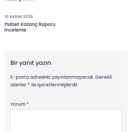
10 KASIM 2025
Piabet Kazanç Raporu
İnceleme
Bir yanıt yazın
E-posta adresiniz yayınlanmayacak.
Gerekli
alanlar
*
ile işaretlenmişlerdir
Yorum
*