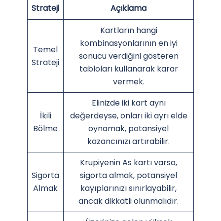
Strateji
Açıklama
Kartların hangi
kombinasyonlarının en iyi
Temel
sonucu verdiğini gösteren
Strateji
tabloları kullanarak karar
vermek.
Elinizde iki kart aynı
İkili
değerdeyse, onları iki ayrı elde
Bölme
oynamak, potansiyel
kazancınızı artırabilir.
Krupiyenin As kartı varsa,
Sigorta
sigorta almak, potansiyel
Almak
kayıplarınızı sınırlayabilir,
ancak dikkatli olunmalıdır.