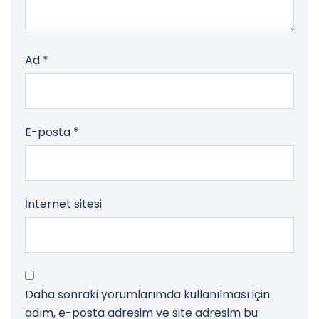
Ad
*
E-posta
*
İnternet sitesi
Daha sonraki yorumlarımda kullanılması için
adım, e-posta adresim ve site adresim bu