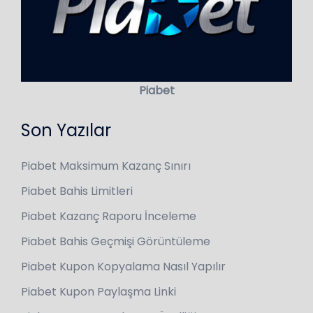
Piabet
Son Yazılar
Piabet Maksimum Kazanç Sınırı
Piabet Bahis Limitleri
Piabet Kazanç Raporu İnceleme
Piabet Bahis Geçmişi Görüntüleme
Piabet Kupon Kopyalama Nasıl Yapılır
Piabet Kupon Paylaşma Linki