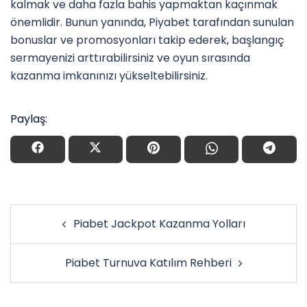
kalmak ve daha fazla bahis yapmaktan kaçınmak
önemlidir. Bunun yanında, Piyabet tarafından sunulan
bonuslar ve promosyonları takip ederek, başlangıç
sermayenizi arttırabilirsiniz ve oyun sırasında
kazanma imkanınızı yükseltebilirsiniz.
Paylaş:
Post
Piabet Jackpot Kazanma Yolları
navigation
Piabet Turnuva Katılım Rehberi