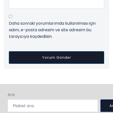
Daha sonraki yorumlarımda kullanılması için
adım, e-posta adresim ve site adresim bu
tarayıcıya kaydedilsin.
Ara
A