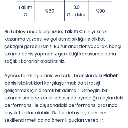
Takım
3.0
%80
%90
C
Gol/Maç
Bu tabloyu incelediğinizde,
Takım C
‘nin yüksek
kazanma yüzdesi ve gol atma sıklığı ile dikkat
çektiğini görebilirsiniz. Bu tür analizler yaparak, hangi
takıma bahis yapmanız gerektiği konusunda daha
sağlıklı kararlar alabilirsiniz.
Ayrıca, farklı liglerdeki ve farklı branşlardaki
Piabet
bahis istatistikleri
karşılaştırmak da strateji
geliştirmek için önemli bir adımdır. Örneğin, bir
takımın sadece kendi sahasında oynadığı maçlardaki
performansı ile dış sahadaki performansı arasında
büyük farklar olabilir. Bu tür detaylar, bahsinizi
şekillendirmek adına önemli ipuçları verebilir.