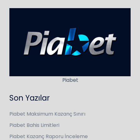
Piabet
Son Yazılar
Piabet Maksimum Kazanç Sınırı
Piabet Bahis Limitleri
Piabet Kazanç Raporu İnceleme