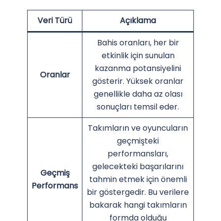
Veri Türü
Açıklama
Bahis oranları, her bir
etkinlik için sunulan
kazanma potansiyelini
Oranlar
gösterir. Yüksek oranlar
genellikle daha az olası
sonuçları temsil eder.
Takımların ve oyuncuların
geçmişteki
performansları,
gelecekteki başarılarını
Geçmiş
tahmin etmek için önemli
Performans
bir göstergedir. Bu verilere
bakarak hangi takımların
formda olduğu