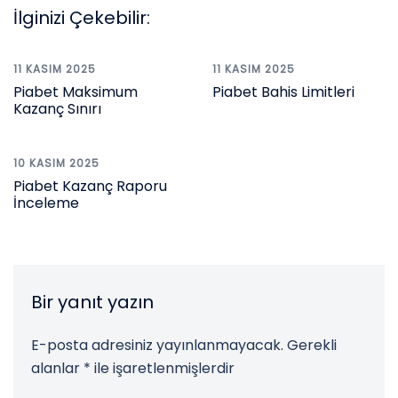
İlginizi Çekebilir:
11 KASIM 2025
11 KASIM 2025
Piabet Maksimum
Piabet Bahis Limitleri
Kazanç Sınırı
10 KASIM 2025
Piabet Kazanç Raporu
İnceleme
Bir yanıt yazın
E-posta adresiniz yayınlanmayacak.
Gerekli
alanlar
*
ile işaretlenmişlerdir