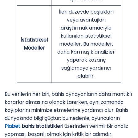
İleri düzeyde boşlukları
veya avantajları
araştırmak amacıyla
kullanılan istatistiksel
İstatistiksel
modeller. Bu modeller,
Modeller
daha karmaşık analizler
yaparak kazanç
sağlamaya yardımcı
olabilir.
Bu verilerin her biri, bahis oynayanların daha mantıklı
kararlar almasına olanak tanırken, aynı zamanda
kayıplarını minimize etmelerine yardımcı olur. Bahis
dünyasında bilgi güçtür; bu nedenle, oyuncuların
Piabet
bahis istatistikleri
üzerinden verimli bir analiz
yapması, başarılı olmak için kritik bir adımdır.