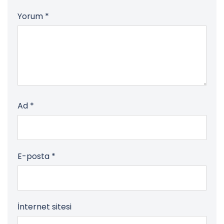
Yorum
*
Ad
*
E-posta
*
İnternet sitesi